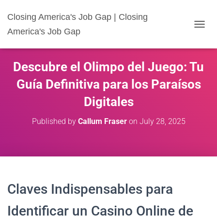
Closing America's Job Gap | Closing
America's Job Gap
T
O
G
G
Descubre el Olimpo del Juego: Tu
L
E
Guía Definitiva para los Paraísos
N
A
Digitales
V
I
Published by
Callum Fraser
on
July 28, 2025
G
A
T
I
O
N
Claves Indispensables para
Identificar un Casino Online de