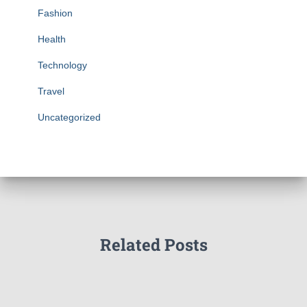
Fashion
Health
Technology
Travel
Uncategorized
Related Posts