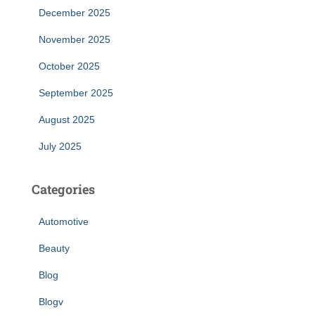
December 2025
November 2025
October 2025
September 2025
August 2025
July 2025
Categories
Automotive
Beauty
Blog
Blogv