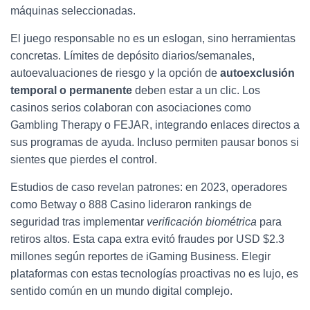
máquinas seleccionadas.
El juego responsable no es un eslogan, sino herramientas
concretas. Límites de depósito diarios/semanales,
autoevaluaciones de riesgo y la opción de
autoexclusión
temporal o permanente
deben estar a un clic. Los
casinos serios colaboran con asociaciones como
Gambling Therapy o FEJAR, integrando enlaces directos a
sus programas de ayuda. Incluso permiten pausar bonos si
sientes que pierdes el control.
Estudios de caso revelan patrones: en 2023, operadores
como Betway o 888 Casino lideraron rankings de
seguridad tras implementar
verificación biométrica
para
retiros altos. Esta capa extra evitó fraudes por USD $2.3
millones según reportes de iGaming Business. Elegir
plataformas con estas tecnologías proactivas no es lujo, es
sentido común en un mundo digital complejo.