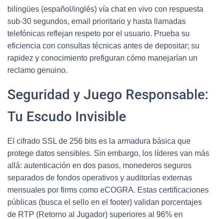
bilingües (español/inglés) vía chat en vivo con respuesta
sub-30 segundos, email prioritario y hasta llamadas
telefónicas reflejan respeto por el usuario. Prueba su
eficiencia con consultas técnicas antes de depositar; su
rapidez y conocimiento prefiguran cómo manejarían un
reclamo genuino.
Seguridad y Juego Responsable:
Tu Escudo Invisible
El cifrado SSL de 256 bits es la armadura básica que
protege datos sensibles. Sin embargo, los líderes van más
allá: autenticación en dos pasos, monederos seguros
separados de fondos operativos y auditorías externas
mensuales por firms como eCOGRA. Estas certificaciones
públicas (busca el sello en el footer) validan porcentajes
de RTP (Retorno al Jugador) superiores al 96% en