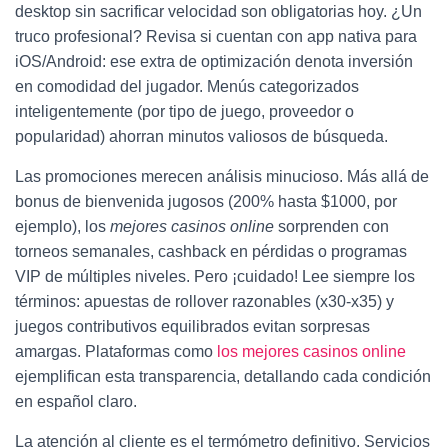
desktop sin sacrificar velocidad son obligatorias hoy. ¿Un
truco profesional? Revisa si cuentan con app nativa para
iOS/Android: ese extra de optimización denota inversión
en comodidad del jugador. Menús categorizados
inteligentemente (por tipo de juego, proveedor o
popularidad) ahorran minutos valiosos de búsqueda.
Las promociones merecen análisis minucioso. Más allá de
bonus de bienvenida jugosos (200% hasta $1000, por
ejemplo), los
mejores casinos online
sorprenden con
torneos semanales, cashback en pérdidas o programas
VIP de múltiples niveles. Pero ¡cuidado! Lee siempre los
términos: apuestas de rollover razonables (x30-x35) y
juegos contributivos equilibrados evitan sorpresas
amargas. Plataformas como
los mejores casinos online
ejemplifican esta transparencia, detallando cada condición
en español claro.
La atención al cliente es el termómetro definitivo. Servicios