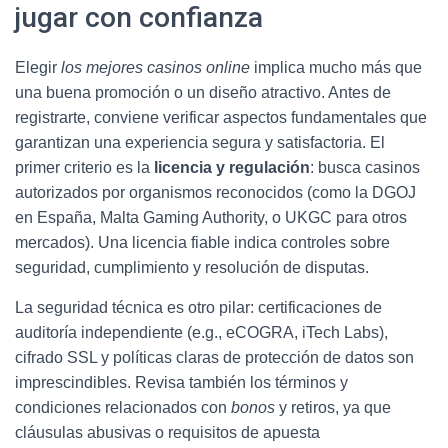
jugar con confianza
Elegir
los mejores casinos online
implica mucho más que
una buena promoción o un diseño atractivo. Antes de
registrarte, conviene verificar aspectos fundamentales que
garantizan una experiencia segura y satisfactoria. El
primer criterio es la
licencia y regulación
: busca casinos
autorizados por organismos reconocidos (como la DGOJ
en España, Malta Gaming Authority, o UKGC para otros
mercados). Una licencia fiable indica controles sobre
seguridad, cumplimiento y resolución de disputas.
La seguridad técnica es otro pilar: certificaciones de
auditoría independiente (e.g., eCOGRA, iTech Labs),
cifrado SSL y políticas claras de protección de datos son
imprescindibles. Revisa también los términos y
condiciones relacionados con
bonos
y retiros, ya que
cláusulas abusivas o requisitos de apuesta