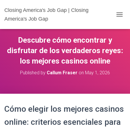
Closing America's Job Gap | Closing
America's Job Gap
T
O
G
G
Descubre cómo encontrar y
L
E
disfrutar de los verdaderos reyes:
N
A
los mejores casinos online
V
I
Published by
Callum Fraser
on
May 1, 2026
G
A
T
I
O
N
Cómo elegir los mejores casinos
online: criterios esenciales para