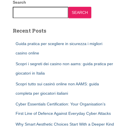
Search
SEARCH
Recent Posts
Guida pratica per scegliere in sicurezza i migliori
casino online
Scopri i segreti dei casino non aams: guida pratica per
giocatori in Italia
Scopri tutto sui casinò online non AAMS: guida
completa per giocatori italiani
Cyber Essentials Certification: Your Organisation’s
First Line of Defence Against Everyday Cyber Attacks
Why Smart Aesthetic Choices Start With a Deeper Kind