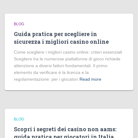
BLOG
Guida pratica per scegliere in
sicurezza i migliori casino online
Come scegliere i migliori casino online: criteri essenziali
Scegliere tra le numerose piattaforme di gioco richiede
attenzione a diversi fattori fondamentali. Il primo
elemento da verificare è la licenza e la
regolamentazione: per i giocatori
Read more
BLOG
Scopri i segreti dei casino non aams:
guida pratica per giocatori in Italia