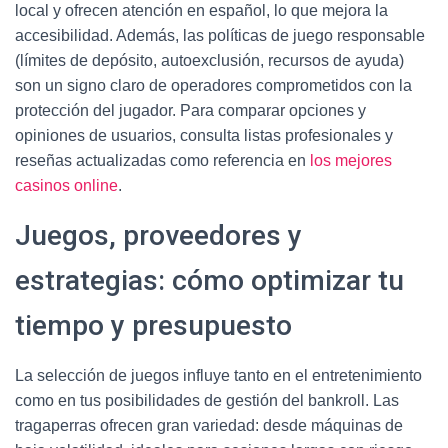
local y ofrecen atención en español, lo que mejora la
accesibilidad. Además, las políticas de juego responsable
(límites de depósito, autoexclusión, recursos de ayuda)
son un signo claro de operadores comprometidos con la
protección del jugador. Para comparar opciones y
opiniones de usuarios, consulta listas profesionales y
reseñas actualizadas como referencia en
los mejores
casinos online
.
Juegos, proveedores y
estrategias: cómo optimizar tu
tiempo y presupuesto
La selección de juegos influye tanto en el entretenimiento
como en tus posibilidades de gestión del bankroll. Las
tragaperras ofrecen gran variedad: desde máquinas de