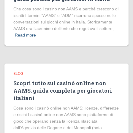
Che cosa sono i casino non AAMS e perché crescono gli
iscritti I termini “AAMS” e “ADM” ricorrono spesso nelle
conversazioni sui giochi online in Italia. Storicamente
AAMS era l’acronimo dell’ente che regolava il settore;
Read more
BLOG
Scopri tutto sui casinò online non
AAMS: guida completa per giocatori
italiani
Cosa sono i casinò online non AAMS: licenze, differenze
e rischi I casinò online non AAMS sono piattaforme di
gioco che operano senza la licenza rilasciata
dall’Agenzia delle Dogane e dei Monopoli (nota