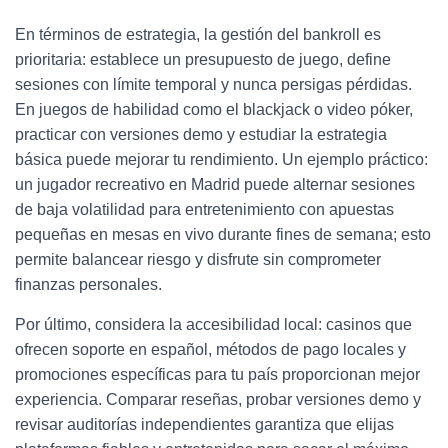
En términos de estrategia, la gestión del bankroll es
prioritaria: establece un presupuesto de juego, define
sesiones con límite temporal y nunca persigas pérdidas.
En juegos de habilidad como el blackjack o video póker,
practicar con versiones demo y estudiar la estrategia
básica puede mejorar tu rendimiento. Un ejemplo práctico:
un jugador recreativo en Madrid puede alternar sesiones
de baja volatilidad para entretenimiento con apuestas
pequeñas en mesas en vivo durante fines de semana; esto
permite balancear riesgo y disfrute sin comprometer
finanzas personales.
Por último, considera la accesibilidad local: casinos que
ofrecen soporte en español, métodos de pago locales y
promociones específicas para tu país proporcionan mejor
experiencia. Comparar reseñas, probar versiones demo y
revisar auditorías independientes garantiza que elijas