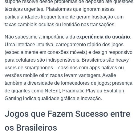
suporte resolve desde problemas de depósito até questões
técnicas urgentes. Plataformas que ignoram essas
particularidades frequentemente geram frustração com
taxas cambiais ocultas ou lentidão nas transações.
Não subestime a importância da
experiência do usuário
.
Uma interface intuitiva, carregamento rápido dos jogos
(especialmente em conexões móveis) e design responsivo
para celulares são indispensáveis. Brasileiros são heavy
users de smartphones – cassinos com apps nativos ou
versões mobile otimizadas levam vantagem. Avalie
também a diversidade de fornecedores de jogos: presença
de gigantes como NetEnt, Pragmatic Play ou Evolution
Gaming indica qualidade gráfica e inovação.
Jogos que Fazem Sucesso entre
os Brasileiros