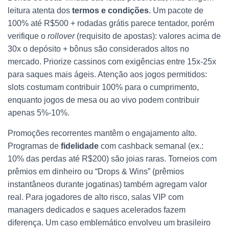
leitura atenta dos
termos e condições
. Um pacote de
100% até R$500 + rodadas grátis parece tentador, porém
verifique o
rollover
(requisito de apostas): valores acima de
30x o depósito + bônus são considerados altos no
mercado. Priorize cassinos com exigências entre 15x-25x
para saques mais ágeis. Atenção aos jogos permitidos:
slots costumam contribuir 100% para o cumprimento,
enquanto jogos de mesa ou ao vivo podem contribuir
apenas 5%-10%.
Promoções recorrentes mantêm o engajamento alto.
Programas de
fidelidade
com cashback semanal (ex.:
10% das perdas até R$200) são joias raras. Torneios com
prêmios em dinheiro ou “Drops & Wins” (prêmios
instantâneos durante jogatinas) também agregam valor
real. Para jogadores de alto risco, salas VIP com
managers dedicados e saques acelerados fazem
diferença. Um caso emblemático envolveu um brasileiro