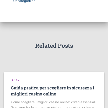
Uncategorized
Related Posts
BLOG
Guida pratica per scegliere in sicurezza i
migliori casino online
Come scegliere i migliori casino online: criteri essenziali
Scegliere tra le numerose piattaforme di gioco richiede