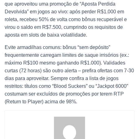
que aproveitou uma promoção de “Aposta Perdida
Devolvida” em jogos ao vivo: após perder R$1.000 em
roleta, recebeu 50% de volta como bônus recuperável e
virou o saldo em R$7.500, cumprindo os requisitos de
aposta em slots de baixa volatilidade.
Evite armadilhas comuns: bônus “sem depósito”
frequentemente carregam limites de saque irrisórios (ex.:
máximo R$100 mesmo ganhando R$1.000). Validades
curtas (72 horas) são outro alerta – prefira ofertas com 7-30
dias para aproveitar. Sempre confira a lista de jogos
restritos: títulos como “Blood Suckers” ou “Jackpot 6000”
costumam ser excluídos de promoções por terem RTP
(Return to Player) acima de 98%.