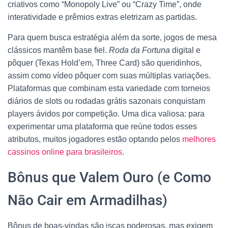
criativos como “Monopoly Live” ou “Crazy Time”, onde
interatividade e prêmios extras eletrizam as partidas.
Para quem busca estratégia além da sorte, jogos de mesa
clássicos mantêm base fiel.
Roda da Fortuna
digital e
pôquer (Texas Hold’em, Three Card) são queridinhos,
assim como vídeo pôquer com suas múltiplas variações.
Plataformas que combinam esta variedade com torneios
diários de slots ou rodadas grátis sazonais conquistam
players ávidos por competição. Uma dica valiosa: para
experimentar uma plataforma que reúne todos esses
atributos, muitos jogadores estão optando pelos
melhores
cassinos online para brasileiros
.
Bônus que Valem Ouro (e Como
Não Cair em Armadilhas)
Bônus de boas-vindas são iscas poderosas, mas exigem