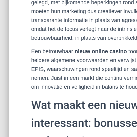
gelegd, met bijkomende beperkingen rond 
moeten hun marketing dus creatiever invulle
transparante informatie in plaats van agres
omdat het de focus verlegt naar de intrinsi
betrouwbaarheid, in plaats van overprikkel
Een betrouwbaar
nieuw online casino
toon
heldere algemene voorwaarden en verwijst 
EPIS, waarschuwingen rond speeltijd en sal
nemen. Juist in een markt die continu vernie
om innovatie en veiligheid in balans te hou
Wat maakt een nieu
interessant: bonusse