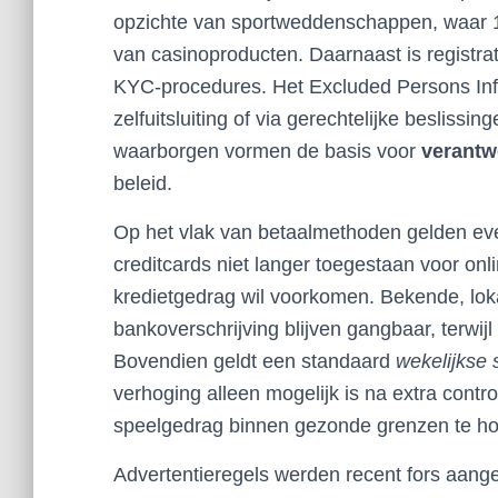
opzichte van sportweddenschappen, waar 18 
van casinoproducten. Daarnaast is registrati
KYC-procedures. Het Excluded Persons Info
zelfuitsluiting of via gerechtelijke besliss
waarborgen vormen de basis voor
verantw
beleid.
Op het vlak van betaalmethoden gelden even
creditcards niet langer toegestaan voor onl
kredietgedrag wil voorkomen. Bekende, lok
bankoverschrijving blijven gangbaar, terwijl
Bovendien geldt een standaard
wekelijkse s
verhoging alleen mogelijk is na extra cont
speelgedrag binnen gezonde grenzen te h
Advertentieregels werden recent fors aang