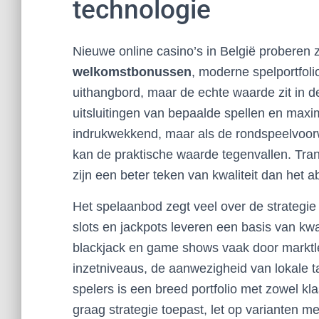
technologie
Nieuwe online casino’s in België proberen 
welkomstbonussen
, moderne spelportfoli
uithangbord, maar de echte waarde zit in de k
uitsluitingen van bepaalde spellen en maxi
indrukwekkend, maar als de rondspeelvoorwaa
kan de praktische waarde tegenvallen. Tra
zijn een beter teken van kwaliteit dan het 
Het spelaanbod zegt veel over de strategie
slots en jackpots leveren een basis van kwalit
blackjack en game shows vaak door marktlei
inzetniveaus, de aanwezigheid van lokale t
spelers is een breed portfolio met zowel kl
graag strategie toepast, let op varianten me