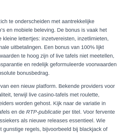
zich te onderscheiden met aantrekkelijke
o’s en mobiele beleving. De bonus is vaak het
leine lettertjes: inzetvereisten, inzetlimieten,
male uitbetalingen. Een bonus van 100% lijkt
rden te hoog zijn of live tafels niet meetellen,
nsparantie en redelijk geformuleerde voorwaarden
absolute bonusbedrag.
 van een nieuw platform. Bekende providers voor
eit, terwijl live casino-tafels met roulette,
ders worden gehost. Kijk naar de variatie in
afels en de
RTP-publicatie
per titel. Voor fervente
assiekers als nieuwe releases essentieel. Wie
t gunstige regels, bijvoorbeeld bij blackjack of