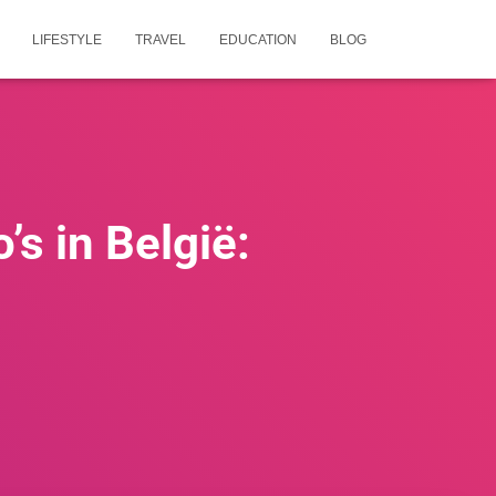
LIFESTYLE
TRAVEL
EDUCATION
BLOG
s in België: