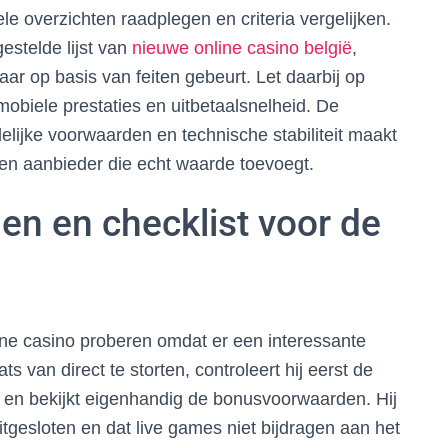
e overzichten raadplegen en criteria vergelijken.
estelde lijst van
nieuwe online casino belgië
,
aar op basis van feiten gebeurt. Let daarbij op
obiele prestaties en uitbetaalsnelheid. De
delijke voorwaarden en technische stabiliteit maakt
een aanbieder die echt waarde toevoegt.
en en checklist voor de
line casino proberen omdat er een interessante
 van direct te storten, controleert hij eerst de
p en bekijkt eigenhandig de bonusvoorwaarden. Hij
tgesloten en dat live games niet bijdragen aan het