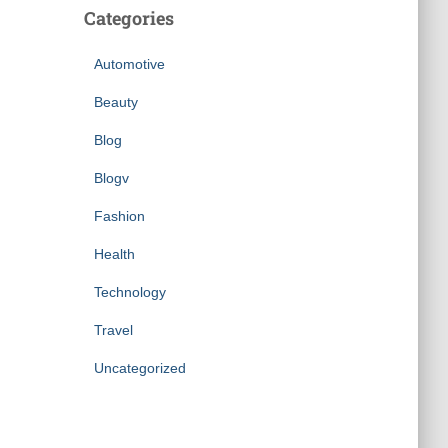
Categories
Automotive
Beauty
Blog
Blogv
Fashion
Health
Technology
Travel
Uncategorized