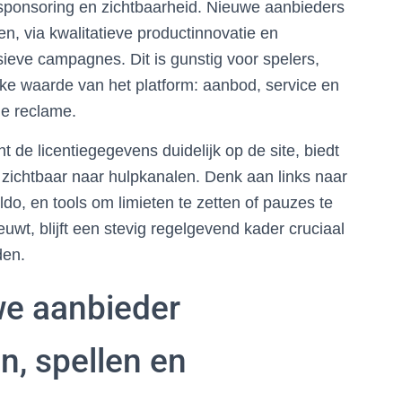
sponsoring en zichtbaarheid. Nieuwe aanbieders
n, via kwalitatieve productinnovatie en
sieve campagnes. Dit is gunstig voor spelers,
eke waarde van het platform: aanbod, service en
de reclame.
t de licentiegegevens duidelijk op de site, biedt
zichtbaar naar hulpkanalen. Denk aan links naar
do, en tools om limieten te zetten of pauzes te
uwt, blijft een stevig regelgevend kader cruciaal
den.
we aanbieder
n, spellen en