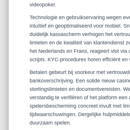
videopoker.
Technologie en gebruikservaring wegen even
intuïtief en geoptimaliseerd voor mobiel. Sne
duidelijk kassascherm verhogen het vertrouw
limieten en de kwaliteit van klantendienst 
het Nederlands en Frans, reageert vlot via 
scripts. KYC-procedures horen efficiënt en v
Betalen gebeurt bij voorkeur met vertrouw
bankoverschrijving. Een solide nieuw casino
stortingslimieten en documentvereisten. Wa
verstandig te verifiëren of het platform een 
spelersbescherming concreet invult met limie
tijdwaarschuwingen. Dergelijke hulpmiddel
duurzaam spelen.