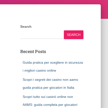
Search
SEARCH
Recent Posts
Guida pratica per scegliere in sicurezza
i migliori casino online
Scopri i segreti dei casino non aams:
guida pratica per giocatori in Italia
Scopri tutto sui casinò online non
AAMS: guida completa per giocatori