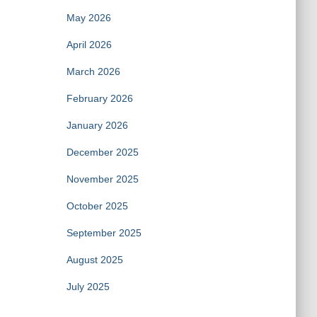
May 2026
April 2026
March 2026
February 2026
January 2026
December 2025
November 2025
October 2025
September 2025
August 2025
July 2025