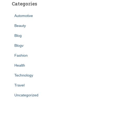
Categories
Automotive
Beauty
Blog
Blogv
Fashion
Health
Technology
Travel
Uncategorized