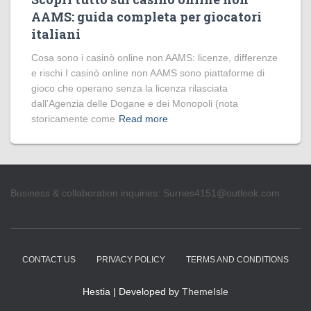
AAMS: guida completa per giocatori
italiani
Cosa sono i casinò online non AAMS: licenze, differenze
e rischi I casinò online non AAMS sono piattaforme di
gioco che operano senza la licenza rilasciata
dall’Agenzia delle Dogane e dei Monopoli (nota
storicamente come
Read more
Business & collaboration inquiries:
Surries4151@outlook.com
CONTACT US
PRIVACY POLICY
TERMS AND CONDITIONS
Hestia | Developed by
ThemeIsle