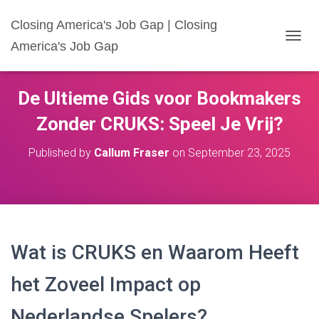
Closing America's Job Gap | Closing
America's Job Gap
T
O
G
G
De Ultieme Gids voor Bookmakers
L
E
Zonder CRUKS: Speel Je Vrij?
N
A
Published by
Callum Fraser
on
September 23, 2025
V
I
G
A
T
I
O
Wat is CRUKS en Waarom Heeft
N
het Zoveel Impact op
Nederlandse Spelers?