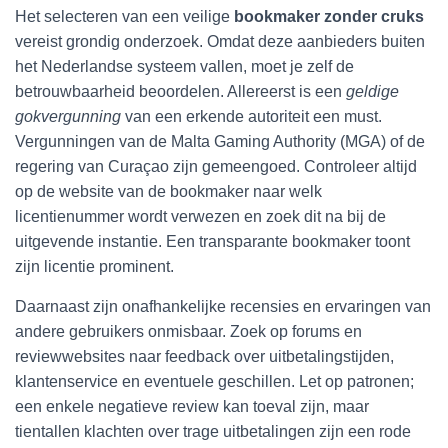
Het selecteren van een veilige
bookmaker zonder cruks
vereist grondig onderzoek. Omdat deze aanbieders buiten
het Nederlandse systeem vallen, moet je zelf de
betrouwbaarheid beoordelen. Allereerst is een
geldige
gokvergunning
van een erkende autoriteit een must.
Vergunningen van de Malta Gaming Authority (MGA) of de
regering van Curaçao zijn gemeengoed. Controleer altijd
op de website van de bookmaker naar welk
licentienummer wordt verwezen en zoek dit na bij de
uitgevende instantie. Een transparante bookmaker toont
zijn licentie prominent.
Daarnaast zijn onafhankelijke recensies en ervaringen van
andere gebruikers onmisbaar. Zoek op forums en
reviewwebsites naar feedback over uitbetalingstijden,
klantenservice en eventuele geschillen. Let op patronen;
een enkele negatieve review kan toeval zijn, maar
tientallen klachten over trage uitbetalingen zijn een rode