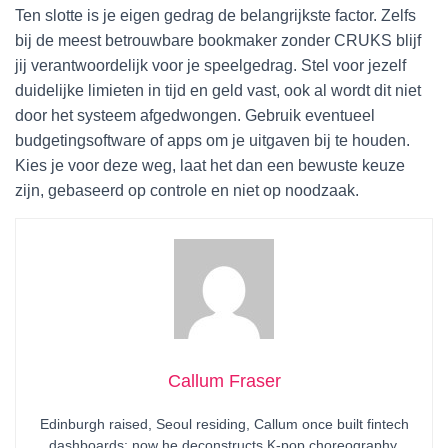
Ten slotte is je eigen gedrag de belangrijkste factor. Zelfs
bij de meest betrouwbare bookmaker zonder CRUKS blijf
jij verantwoordelijk voor je speelgedrag. Stel voor jezelf
duidelijke limieten in tijd en geld vast, ook al wordt dit niet
door het systeem afgedwongen. Gebruik eventueel
budgetingsoftware of apps om je uitgaven bij te houden.
Kies je voor deze weg, laat het dan een bewuste keuze
zijn, gebaseerd op controle en niet op noodzaak.
Callum Fraser
Edinburgh raised, Seoul residing, Callum once built fintech
dashboards; now he deconstructs K-pop choreography,