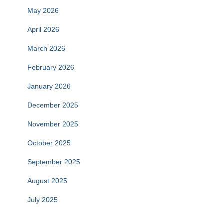
May 2026
April 2026
March 2026
February 2026
January 2026
December 2025
November 2025
October 2025
September 2025
August 2025
July 2025