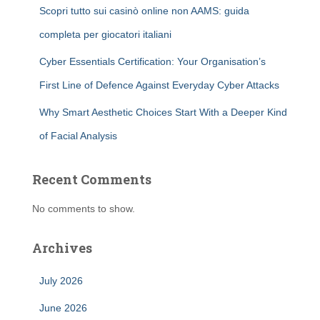
Scopri tutto sui casinò online non AAMS: guida
completa per giocatori italiani
Cyber Essentials Certification: Your Organisation’s
First Line of Defence Against Everyday Cyber Attacks
Why Smart Aesthetic Choices Start With a Deeper Kind
of Facial Analysis
Recent Comments
No comments to show.
Archives
July 2026
June 2026