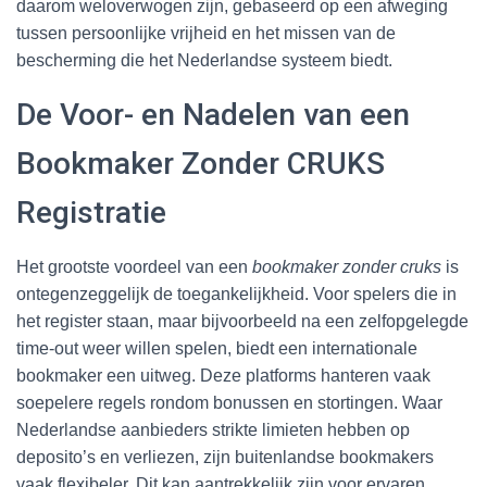
daarom weloverwogen zijn, gebaseerd op een afweging
tussen persoonlijke vrijheid en het missen van de
bescherming die het Nederlandse systeem biedt.
De Voor- en Nadelen van een
Bookmaker Zonder CRUKS
Registratie
Het grootste voordeel van een
bookmaker zonder cruks
is
ontegenzeggelijk de toegankelijkheid. Voor spelers die in
het register staan, maar bijvoorbeeld na een zelfopgelegde
time-out weer willen spelen, biedt een internationale
bookmaker een uitweg. Deze platforms hanteren vaak
soepelere regels rondom bonussen en stortingen. Waar
Nederlandse aanbieders strikte limieten hebben op
deposito’s en verliezen, zijn buitenlandse bookmakers
vaak flexibeler. Dit kan aantrekkelijk zijn voor ervaren