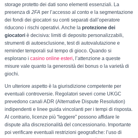
storage protetto dei dati sono elementi essenziali. La
presenza di
2FA
per l’accesso al conto e la segmentazione
dei fondi dei giocatori su conti separati dall’operatore
riducono i rischi operativi. Anche la
protezione dei
giocatori
è decisiva: limiti di deposito personalizzabili,
strumenti di autoesclusione, test di autovalutazione e
reminder temporali sul tempo di gioco. Quando si
esplorano i
casino online esteri
, l’attenzione a queste
misure vale quanto la generosità dei bonus o la varietà di
giochi.
Un ulteriore aspetto è la giurisdizione competente per
eventuali controversie. Regolatori severi come UKGC
prevedono canali ADR (Alternative Dispute Resolution)
indipendenti e linee guida vincolanti per i tempi di risposta.
Al contrario, licenze più “leggere” possono affidare le
dispute alla discrezionalità del concessionario. Importante
poi verificare eventuali restrizioni geografiche: l’uso di