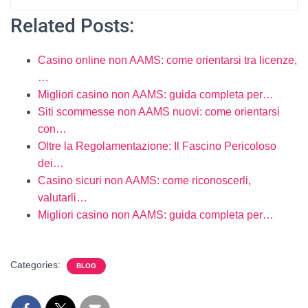
Related Posts:
Casino online non AAMS: come orientarsi tra licenze,
…
Migliori casino non AAMS: guida completa per…
Siti scommesse non AAMS nuovi: come orientarsi
con…
Oltre la Regolamentazione: Il Fascino Pericoloso
dei…
Casino sicuri non AAMS: come riconoscerli,
valutarli…
Migliori casino non AAMS: guida completa per…
Categories:
BLOG