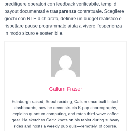
prediligere operatori con feedback verificabile, tempi di
payout documentati e
trasparenza
contrattuale. Scegliere
giochi con RTP dichiarato, definire un budget realistico e
rispettare pause programmate aiuta a vivere l’esperienza
in modo sicuro e sostenibile.
Callum Fraser
Edinburgh raised, Seoul residing, Callum once built fintech
dashboards; now he deconstructs K-pop choreography,
explains quantum computing, and rates third-wave coffee
gear. He sketches Celtic knots on his tablet during subway
rides and hosts a weekly pub quiz—remotely, of course.