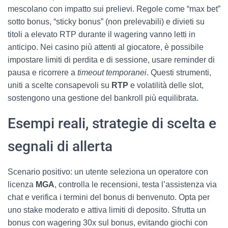
mescolano con impatto sui prelievi. Regole come “max bet”
sotto bonus, “sticky bonus” (non prelevabili) e divieti su
titoli a elevato RTP durante il wagering vanno letti in
anticipo. Nei casino più attenti al giocatore, è possibile
impostare limiti di perdita e di sessione, usare reminder di
pausa e ricorrere a
timeout temporanei
. Questi strumenti,
uniti a scelte consapevoli su
RTP
e volatilità delle slot,
sostengono una gestione del bankroll più equilibrata.
Esempi reali, strategie di scelta e
segnali di allerta
Scenario positivo: un utente seleziona un operatore con
licenza
MGA
, controlla le recensioni, testa l’assistenza via
chat e verifica i termini del bonus di benvenuto. Opta per
uno stake moderato e attiva limiti di deposito. Sfrutta un
bonus con wagering 30x sul bonus, evitando giochi con