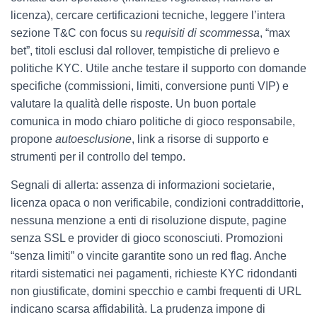
licenza), cercare certificazioni tecniche, leggere l’intera
sezione T&C con focus su
requisiti di scommessa
, “max
bet”, titoli esclusi dal rollover, tempistiche di prelievo e
politiche KYC. Utile anche testare il supporto con domande
specifiche (commissioni, limiti, conversione punti VIP) e
valutare la qualità delle risposte. Un buon portale
comunica in modo chiaro politiche di gioco responsabile,
propone
autoesclusione
, link a risorse di supporto e
strumenti per il controllo del tempo.
Segnali di allerta: assenza di informazioni societarie,
licenza opaca o non verificabile, condizioni contraddittorie,
nessuna menzione a enti di risoluzione dispute, pagine
senza SSL e provider di gioco sconosciuti. Promozioni
“senza limiti” o vincite garantite sono un red flag. Anche
ritardi sistematici nei pagamenti, richieste KYC ridondanti
non giustificate, domini specchio e cambi frequenti di URL
indicano scarsa affidabilità. La prudenza impone di