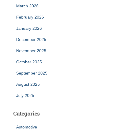
March 2026
February 2026
January 2026
December 2025
November 2025
October 2025
September 2025
August 2025
July 2025
Categories
Automotive