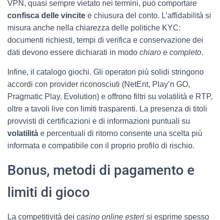
VPN, quasi sempre vietato nei termini, può comportare
confisca delle vincite
e chiusura del conto. L’affidabilità si
misura anche nella chiarezza delle politiche KYC:
documenti richiesti, tempi di verifica e conservazione dei
dati devono essere dichiarati in modo
chiaro e completo
.
Infine, il catalogo giochi. Gli operatori più solidi stringono
accordi con provider riconosciuti (NetEnt, Play’n GO,
Pragmatic Play, Evolution) e offrono filtri su volatilità e RTP,
oltre a tavoli live con limiti trasparenti. La presenza di titoli
provvisti di certificazioni e di informazioni puntuali su
volatilità
e percentuali di ritorno consente una scelta più
informata e compatibile con il proprio profilo di rischio.
Bonus, metodi di pagamento e
limiti di gioco
La competitività dei
casino online esteri
si esprime spesso