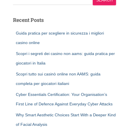
SEARCH
Recent Posts
Guida pratica per scegliere in sicurezza i migliori
casino online
Scopri i segreti dei casino non aams: guida pratica per
giocatori in Italia
Scopri tutto sui casinò online non AAMS: guida
completa per giocatori italiani
Cyber Essentials Certification: Your Organisation’s
First Line of Defence Against Everyday Cyber Attacks
Why Smart Aesthetic Choices Start With a Deeper Kind
of Facial Analysis