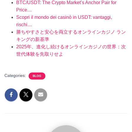
BTC/USDT: The Crypto Market’s Anchor Pair for
Price…
Scopri il mondo dei casinò in USDT: vantaggi,
rischi…
勝ちやすさと安心を両立するオンラインカジノ ラン
キングの新基準
2025年、進化し続けるオンラインカジノの世界：次
世代体験を先取りせよ
Categories:
BLOG