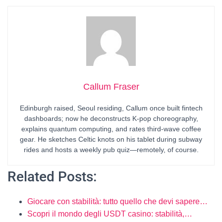
Callum Fraser
Edinburgh raised, Seoul residing, Callum once built fintech
dashboards; now he deconstructs K-pop choreography,
explains quantum computing, and rates third-wave coffee
gear. He sketches Celtic knots on his tablet during subway
rides and hosts a weekly pub quiz—remotely, of course.
Related Posts:
Giocare con stabilità: tutto quello che devi sapere…
Scopri il mondo degli USDT casino: stabilità,…