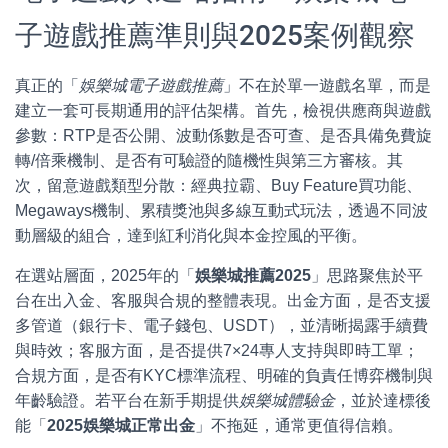
子遊戲推薦準則與2025案例觀察
真正的「
娛樂城電子遊戲推薦
」不在於單一遊戲名單，而是
建立一套可長期通用的評估架構。首先，檢視供應商與遊戲
參數：RTP是否公開、波動係數是否可查、是否具備免費旋
轉/倍乘機制、是否有可驗證的隨機性與第三方審核。其
次，留意遊戲類型分散：經典拉霸、Buy Feature買功能、
Megaways機制、累積獎池與多線互動式玩法，透過不同波
動層級的組合，達到紅利消化與本金控風的平衡。
在選站層面，2025年的「
娛樂城推薦2025
」思路聚焦於平
台在出入金、客服與合規的整體表現。出金方面，是否支援
多管道（銀行卡、電子錢包、USDT），並清晰揭露手續費
與時效；客服方面，是否提供7×24專人支持與即時工單；
合規方面，是否有KYC標準流程、明確的負責任博弈機制與
年齡驗證。若平台在新手期提供
娛樂城體驗金
，並於達標後
能「
2025娛樂城正常出金
」不拖延，通常更值得信賴。