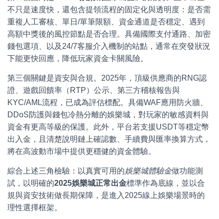
不只是速度快，還包含提領流程的固定化與透明度：是否需
重複人工審核、單日/單筆限額、資金通道是否穩定、遇到
高額中獎後的風控節點是否合理。具備國際支付通路、加密
錢包選項、以及24/7客服介入機制的站點，通常在突發狀況
下能更快回應，降低玩家資金卡關風險。
第三個關鍵是資安與合規。2025年，頂級供應商的RNG認
證、遊戲回饋率（RTP）公示、第三方稽核報告與
KYC/AML流程，已成為評估標配。具備WAF應用防火牆、
DDoS防護與錢包冷熱分離的娛樂城，對玩家的敏感資料與
資金有更高等級的保護。此外，平台若支援USDT等穩定幣
出入金，且清楚說明鏈上確認數、手續費與匯率換算方式，
將在高波動市場中提供更穩健的資金體驗。
綜合上述三角檢驗：以真實可用的
娛樂城體驗金
做功能測
試，以明確的
2025娛樂城正常出金
標準作為底線，並以合
規與資安技術做長期保障，是進入2025線上娛樂場景時的
理性選擇框架。