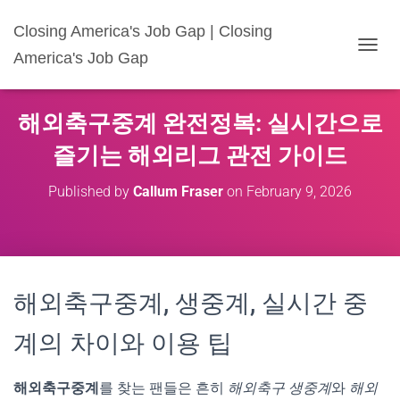
Closing America's Job Gap | Closing
America's Job Gap
T
O
G
G
해외축구중계 완전정복: 실시간으로
L
E
즐기는 해외리그 관전 가이드
N
A
Published by
Callum Fraser
on
February 9, 2026
V
I
G
A
T
I
해외축구중계, 생중계, 실시간 중
O
N
계의 차이와 이용 팁
해외축구중계
를 찾는 팬들은 흔히
해외축구 생중계
와
해외