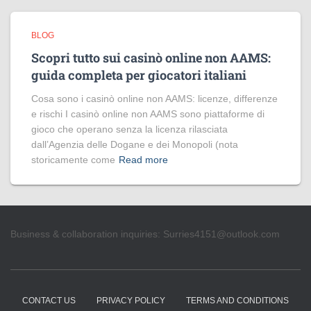
BLOG
Scopri tutto sui casinò online non AAMS:
guida completa per giocatori italiani
Cosa sono i casinò online non AAMS: licenze, differenze
e rischi I casinò online non AAMS sono piattaforme di
gioco che operano senza la licenza rilasciata
dall’Agenzia delle Dogane e dei Monopoli (nota
storicamente come
Read more
Business & collaboration inquiries:
Surries4151@outlook.com
CONTACT US
PRIVACY POLICY
TERMS AND CONDITIONS