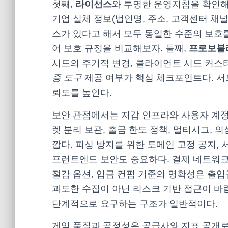
첫째,
라이선스
와 투명한 운영지침을 확인해
기업 실체 정보(법인명, 주소, 고객센터 채
스가 있다고 해서 모두 동일한 수준의 보호
어 보호 규정을 비교해보자. 둘째,
프로보블
시드의 주기적 변경, 클라이언트 시드 커스터마
증 도구
제공 여부가 핵심 체크포인트다. 서
뢰도를 높인다.
보안 관점에서는 지갑 인프라와 사용자 계정
렛 분리 보관, 출금 한도 정책, 멀티시그, 
깝다. 피싱 방지를 위한 도메인 고정 공지,
프런트엔드 보안도 중요하다. 결제 네트워크 
절감 옵션, 입금 컨펌 기준의 명확성은 출입
과도한 수집이 아닌 리스크 기반 접근이 바
단계적으로 요구하는 구조가 일반적이다.
게임 품질과 공정성은 공급사와 지표 공개로