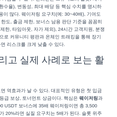
(환수율), 변동성, 최대 배당 등 핵심 수치를 명시하
이 많다. 웨이저링 요구치(예: 30~40배), 기여도
 베팅 한도, 출금 제한, 보너스 남용 판단 기준을 꼼꼼히
제한, 타임아웃, 자가 제외), 24시간 고객지원, 분쟁
지막으로 커뮤니티 평판과 온체인 트래킹을 통해 장기
면 리스크를 크게 낮출 수 있다.
그리고 실제 사례로 보는 활
면 역효과가 날 수 있다. 대표적인 유형은 첫 입금
P 등급 보상, 토너먼트 상금이다. 핵심은
웨이저링
과
0 USDT 보너스에 35배 웨이저링이면 총 3,500
가 20%라면 실질 요구치는 5배가 된다. 슬롯 위주