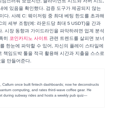
심스러워 보였지만, 클라이언트 시드와 서버 시드,
 내에 있음을 확인했다. 검증 도구가 제공되지 않는
. 사례 C: 웨이저링 중 최대 베팅 한도를 초과해
의 세부 조항(예: 라운드당 최대 5 USDT)을 간과
다. 시장 동향과 가이드라인을 파악하려면 업계 분석
 특히
코인카지노 사이트
관련 트렌드를 살피면 보너
화를 한눈에 파악할 수 있어, 자신의 플레이 스타일에
로 책임도박 툴을 적극 활용해 시간과 지출을 스스로
값을 만들어준다.
g, Callum once built fintech dashboards; now he deconstructs
uantum computing, and rates third-wave coffee gear. He
blet during subway rides and hosts a weekly pub quiz—