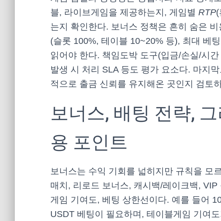
블, 라이브게임을 제공하는지, 게임별
RTP
는지 확인한다. 보너스 정책은 흔히 숨은 비용
(슬롯 100%, 테이블 10~20% 등), 최대
읽어야 한다. 책임도박 도구(입금/손실/시간 
발생 시 처리 SLA 등도 평가 요소다. 마
적으로 출금 신뢰를 유지해온 곳인지 검토하
보너스, 배팅 전략, 
용 포인트
보너스는 수익 기회를 넓히지만 규칙을 모르
매치, 리로드 보너스, 캐시백/레이크백, VI
게임 기여도, 베팅 상한선이다. 예를 들어 10
USDT 베팅이 필요하며, 테이블게임 기여도