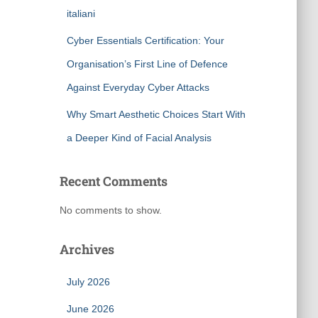
italiani
Cyber Essentials Certification: Your
Organisation’s First Line of Defence
Against Everyday Cyber Attacks
Why Smart Aesthetic Choices Start With
a Deeper Kind of Facial Analysis
Recent Comments
No comments to show.
Archives
July 2026
June 2026