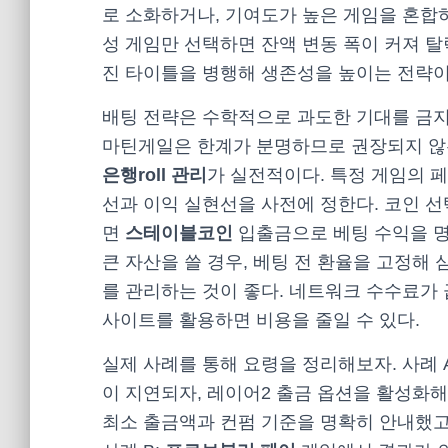
로 소화하거나, 기여도가 높은 게임을 혼합
성 게임만 선택하면 잔액 변동 폭이 커져 
진 타이틀을 병행해 생존성을 높이는 전략이
배팅 전략은 수학적으로 과도한 기대를 금지
마틴게일은 한계가 분명하므로 권장되지 않는
은행roll 관리
가 실전적이다. 특정 게임의 페
선과 이익 실현선을 사전에 정한다. 코인 
면
스테이블코인
입출금으로 베팅 수익을 명
큰 자산을 쓸 경우, 베팅 전 환율을 고정해
를 관리하는 것이 좋다. 네트워크 수수료가
사이트를 활용하면 비용을 줄일 수 있다.
실제 사례를 통해 요령을 정리해보자. 사례 
이 지연되자, 레이어2 출금 옵션을 활성화
최소 출금액과 컨펌 기준을 명확히 안내했고