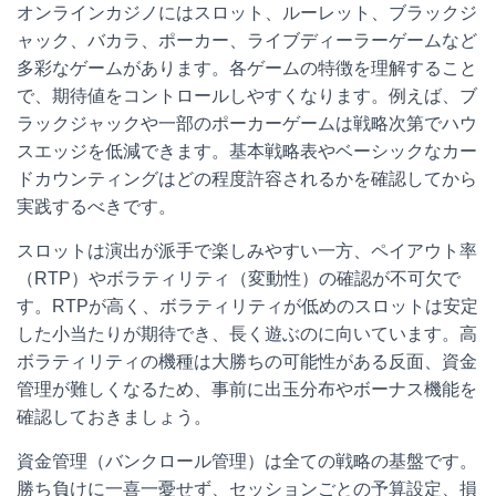
オンラインカジノにはスロット、ルーレット、ブラックジ
ャック、バカラ、ポーカー、ライブディーラーゲームなど
多彩なゲームがあります。各ゲームの特徴を理解すること
で、期待値をコントロールしやすくなります。例えば、ブ
ラックジャックや一部のポーカーゲームは戦略次第でハウ
スエッジを低減できます。基本戦略表やベーシックなカー
ドカウンティングはどの程度許容されるかを確認してから
実践するべきです。
スロットは演出が派手で楽しみやすい一方、ペイアウト率
（RTP）やボラティリティ（変動性）の確認が不可欠で
す。RTPが高く、ボラティリティが低めのスロットは安定
した小当たりが期待でき、長く遊ぶのに向いています。高
ボラティリティの機種は大勝ちの可能性がある反面、資金
管理が難しくなるため、事前に出玉分布やボーナス機能を
確認しておきましょう。
資金管理（バンクロール管理）は全ての戦略の基盤です。
勝ち負けに一喜一憂せず、セッションごとの予算設定、損