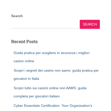
Search
SEARCH
Recent Posts
Guida pratica per scegliere in sicurezza i migliori
casino online
Scopri i segreti dei casino non aams: guida pratica per
giocatori in Italia
Scopri tutto sui casinò online non AAMS: guida
completa per giocatori italiani
Cyber Essentials Certification: Your Organisation’s