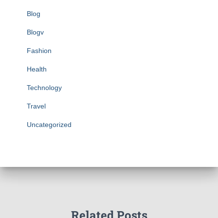
Blog
Blogv
Fashion
Health
Technology
Travel
Uncategorized
Related Posts