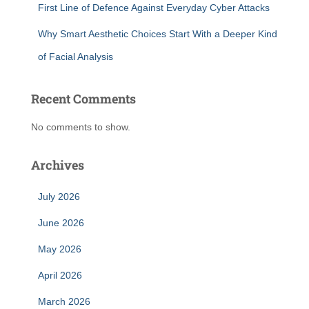
First Line of Defence Against Everyday Cyber Attacks
Why Smart Aesthetic Choices Start With a Deeper Kind
of Facial Analysis
Recent Comments
No comments to show.
Archives
July 2026
June 2026
May 2026
April 2026
March 2026