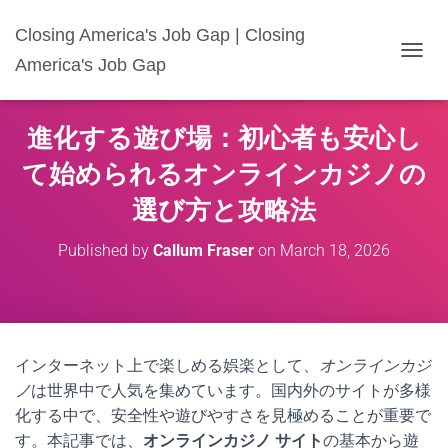
Closing America's Job Gap | Closing
America's Job Gap
T
O
G
G
進化する遊び場：初心者も安心し
L
E
て始められるオンラインカジノの
N
A
選び方と攻略法
V
I
Published by
Callum Fraser
on
March 18, 2026
G
A
T
I
O
N
インターネット上で楽しめる娯楽として、
オンラインカジ
ノ
は世界中で人気を集めています。国内外のサイトが多様
化する中で、安全性や遊びやすさを見極めることが重要で
す。本記事では、
オンラインカジノ サイト
の基本から遊