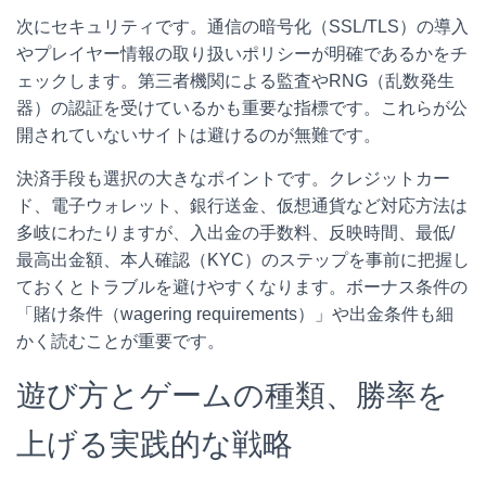
次にセキュリティです。通信の暗号化（SSL/TLS）の導入
やプレイヤー情報の取り扱いポリシーが明確であるかをチ
ェックします。第三者機関による監査やRNG（乱数発生
器）の認証を受けているかも重要な指標です。これらが公
開されていないサイトは避けるのが無難です。
決済手段も選択の大きなポイントです。クレジットカー
ド、電子ウォレット、銀行送金、仮想通貨など対応方法は
多岐にわたりますが、入出金の手数料、反映時間、最低/
最高出金額、本人確認（KYC）のステップを事前に把握し
ておくとトラブルを避けやすくなります。ボーナス条件の
「賭け条件（wagering requirements）」や出金条件も細
かく読むことが重要です。
遊び方とゲームの種類、勝率を
上げる実践的な戦略