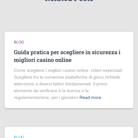
BLOG
Guida pratica per scegliere in sicurezza i
migliori casino online
Come scegliere i migliori casino online: criteri essenziali
Scegliere tra le numerose piattaforme di gioco richiede
attenzione a diversi fattori fondamentali. Il primo
elemento da verificare è la licenza e la
regolamentazione: per i giocatori
Read more
BLOG