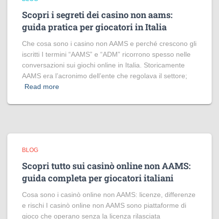
Scopri i segreti dei casino non aams:
guida pratica per giocatori in Italia
Che cosa sono i casino non AAMS e perché crescono gli
iscritti I termini “AAMS” e “ADM” ricorrono spesso nelle
conversazioni sui giochi online in Italia. Storicamente
AAMS era l’acronimo dell’ente che regolava il settore;
Read more
BLOG
Scopri tutto sui casinò online non AAMS:
guida completa per giocatori italiani
Cosa sono i casinò online non AAMS: licenze, differenze
e rischi I casinò online non AAMS sono piattaforme di
gioco che operano senza la licenza rilasciata