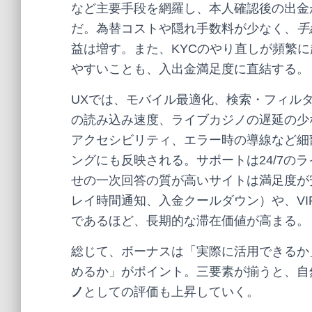
など主要手段を網羅し、本人確認後の出金
だ。為替コストや隠れ手数料が少なく、
手
益は増す。また、KYCのやり直しが頻繁に
やすいことも、入出金満足度に直結する。
UXでは、モバイル最適化、検索・フィル
の読み込み速度、ライブカジノの遅延の少
アクセシビリティ、エラー時の導線など細
ングにも反映される。サポートは24/7の
せの一次回答の質が高いサイトは満足度が
レイ時間通知、入金クールダウン）や、V
であるほど、長期的な滞在価値が高まる。
総じて、ボーナスは「実際に活用できるか
めるか」がポイント。三要素が揃うと、自
ノ
としての評価も上昇していく。