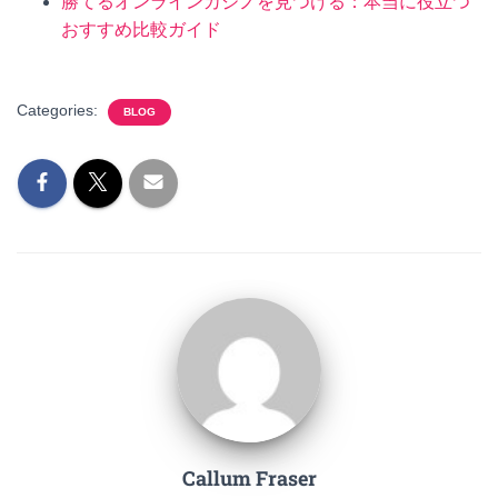
勝てるオンラインカジノを見つける：本当に役立つ
おすすめ比較ガイド
Categories:
BLOG
Callum Fraser