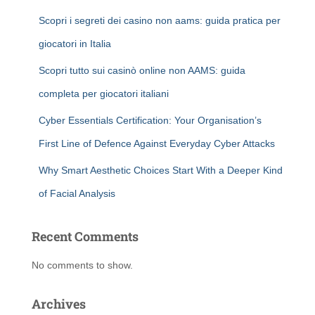
Scopri i segreti dei casino non aams: guida pratica per
giocatori in Italia
Scopri tutto sui casinò online non AAMS: guida
completa per giocatori italiani
Cyber Essentials Certification: Your Organisation’s
First Line of Defence Against Everyday Cyber Attacks
Why Smart Aesthetic Choices Start With a Deeper Kind
of Facial Analysis
Recent Comments
No comments to show.
Archives