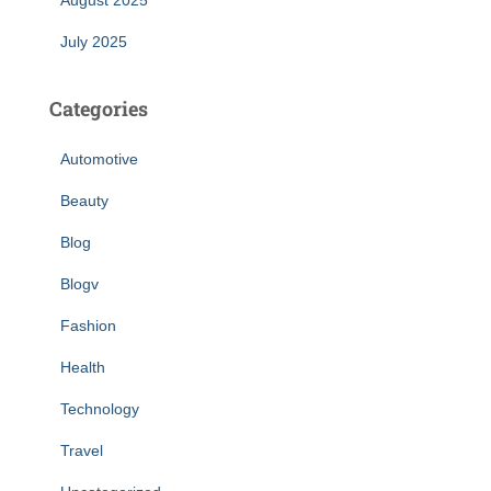
August 2025
July 2025
Categories
Automotive
Beauty
Blog
Blogv
Fashion
Health
Technology
Travel