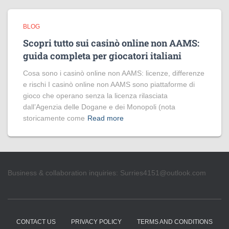
BLOG
Scopri tutto sui casinò online non AAMS:
guida completa per giocatori italiani
Cosa sono i casinò online non AAMS: licenze, differenze
e rischi I casinò online non AAMS sono piattaforme di
gioco che operano senza la licenza rilasciata
dall’Agenzia delle Dogane e dei Monopoli (nota
storicamente come
Read more
Business & collaboration inquiries:
Surries4151@outlook.com
CONTACT US
PRIVACY POLICY
TERMS AND CONDITIONS