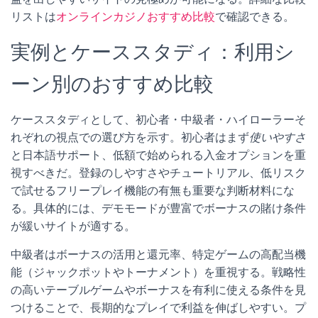
リストは
オンラインカジノおすすめ比較
で確認できる。
実例とケーススタディ：利用シ
ーン別のおすすめ比較
ケーススタディとして、初心者・中級者・ハイローラーそ
れぞれの視点での選び方を示す。初心者はまず
使いやすさ
と日本語サポート、低額で始められる入金オプションを重
視すべきだ。登録のしやすさやチュートリアル、低リスク
で試せるフリープレイ機能の有無も重要な判断材料にな
る。具体的には、デモモードが豊富でボーナスの賭け条件
が緩いサイトが適する。
中級者はボーナスの活用と還元率、特定ゲームの高配当機
能（ジャックポットやトーナメント）を重視する。戦略性
の高いテーブルゲームやボーナスを有利に使える条件を見
つけることで、長期的なプレイで利益を伸ばしやすい。プ