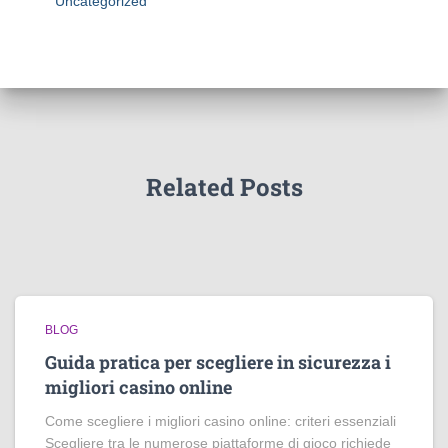
Uncategorized
Related Posts
BLOG
Guida pratica per scegliere in sicurezza i
migliori casino online
Come scegliere i migliori casino online: criteri essenziali
Scegliere tra le numerose piattaforme di gioco richiede