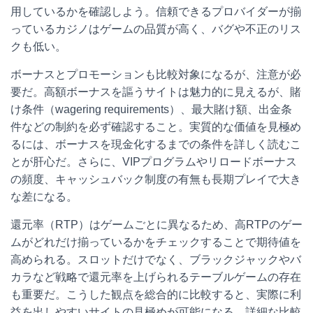
用しているかを確認しよう。信頼できるプロバイダーが揃
っているカジノはゲームの品質が高く、バグや不正のリス
クも低い。
ボーナスとプロモーションも比較対象になるが、注意が必
要だ。高額ボーナスを謳うサイトは魅力的に見えるが、賭
け条件（wagering requirements）、最大賭け額、出金条
件などの制約を必ず確認すること。実質的な価値を見極め
るには、ボーナスを現金化するまでの条件を詳しく読むこ
とが肝心だ。さらに、VIPプログラムやリロードボーナス
の頻度、キャッシュバック制度の有無も長期プレイで大き
な差になる。
還元率（RTP）はゲームごとに異なるため、高RTPのゲー
ムがどれだけ揃っているかをチェックすることで期待値を
高められる。スロットだけでなく、ブラックジャックやバ
カラなど戦略で還元率を上げられるテーブルゲームの存在
も重要だ。こうした観点を総合的に比較すると、実際に利
益を出しやすいサイトの見極めが可能になる。詳細な比較