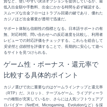
貨など、使いやすい決済オプションを提供しているか、最
低入出金額や手数料、出金にかかる時間を必ず確認する。
スムーズな出金フローはトラブル回避の鍵であり、優れた
カジノほど出金審査が透明で迅速だ。
サポート体制も信頼性の指標となる。日本語サポートの有
無、対応時間、問い合わせへの反応速度を比較し、利用者
レビューでの対応評価をチェックする。これらを総合して
安全性
と
信頼性
を評価することで、長期的に安心して遊べ
るサイトを見つけられる。
ゲーム性・ボーナス・還元率で
比較する具体的ポイント
カジノ選びで次に重要なのはゲームラインナップと還元率
（RTP）だ。スロット、テーブルゲーム、ライブディーラ
ーの種類が充実しているか、さらには人気ソフトウェアプ
ロバイダー（NetEnt、Microgaming、Evolutionなど）を採