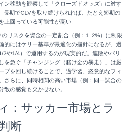
イン移動を観察して「クローズド
オッズ
」に対す
。長期でCLVを取り続けられれば、たとえ短期の
を上回っている可能性が高い。
のリスクを資金の一定割合（例：1–2%）に制限
論的にはケリー基準が最適化の指針になるが、過
/2や1/4）で運用するのが現実的だ。連敗やバリ
しを急ぐ「チャンジング（賭け金の暴走）」は厳
ープを回し続けることで、過学習、恣意的なフィ
。さらに、同時相関の高い市場（例：同一試合の
分散の感覚も欠かせない。
ィ：サッカー市場とラ
判断