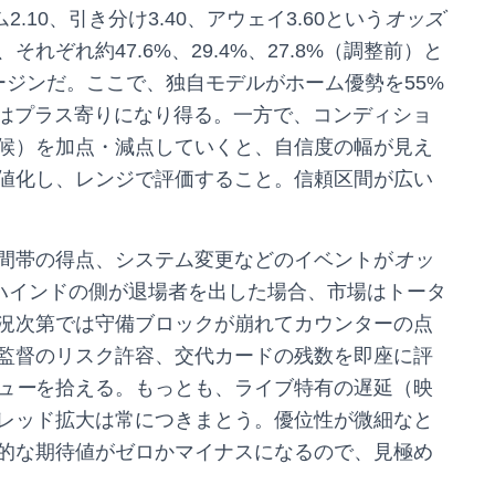
.10、引き分け3.40、アウェイ3.60という
オッズ
ぞれ約47.6%、29.4%、27.8%（調整前）と
ージンだ。ここで、独自モデルがホーム優勢を55%
値はプラス寄りになり得る。一方で、コンディショ
候）を加点・減点していくと、自信度の幅が見え
値化し、レンジで評価すること。信頼区間が広い
間帯の得点、システム変更などのイベントが
オッ
ビハインドの側が退場者を出した場合、市場はトータ
況次第では守備ブロックが崩れてカウンターの点
監督のリスク許容、交代カードの残数を即座に評
ュー
を拾える。もっとも、ライブ特有の遅延（映
レッド拡大は常につきまとう。優位性が微細なと
的な期待値がゼロかマイナスになるので、見極め