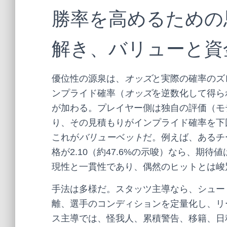
勝率を高めるための
解き、バリューと資
優位性の源泉は、
オッズ
と実際の確率のズ
ンプライド確率（
オッズ
を逆数化して得ら
が加わる。プレイヤー側は独自の評価（モ
り、その見積もりがインプライド確率を下
これが
バリューベット
だ。例えば、あるチ
格が2.10（約47.6%の示唆）なら、期
現性と一貫性であり、偶然のヒットとは峻
手法は多様だ。スタッツ主導なら、シュート
離、選手のコンディションを定量化し、リ
ス主導では、怪我人、累積警告、移籍、日