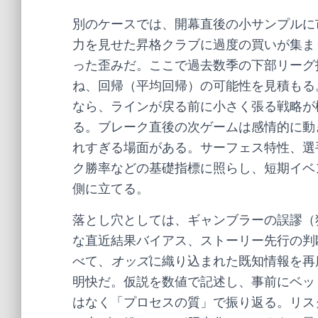
別のケースでは、開幕直後の小サンプルに
力を見せた昇格クラブに過度の買いが集ま
った歪みだ。ここで過去数季の下部リーグ
ね、回帰（平均回帰）の可能性を見積もる
なら、ラインが戻る前に小さく張る戦略が
る。ブレーク直後の次ゲームは感情的に動
れすぎる場面がある。サーフェス特性、選
ク勝率などの基礎指標に照らし、短期イベ
側に立てる。
落とし穴としては、ギャンブラーの誤謬（
な直近結果バイアス、ストーリー先行の判
べて、
オッズ
に織り込まれた既知情報を再
明快だ。仮説を数値で記述し、事前にベッ
はなく「プロセスの質」で振り返る。リス