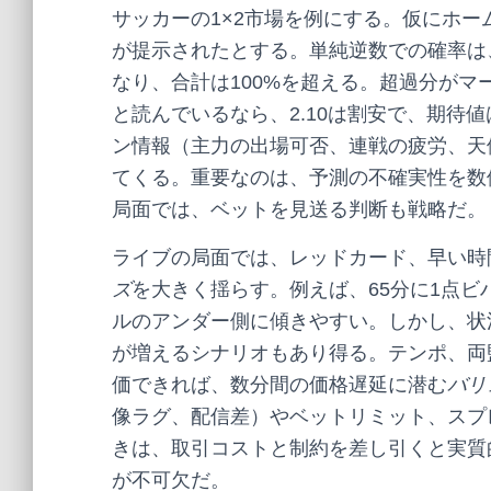
サッカーの1×2市場を例にする。仮にホーム2
が提示されたとする。単純逆数での確率は、それ
なり、合計は100%を超える。超過分がマ
と読んでいるなら、2.10は割安で、期待
ン情報（主力の出場可否、連戦の疲労、天
てくる。重要なのは、予測の不確実性を数
局面では、ベットを見送る判断も戦略だ。
ライブの局面では、レッドカード、早い時
ズ
を大きく揺らす。例えば、65分に1点
ルのアンダー側に傾きやすい。しかし、状
が増えるシナリオもあり得る。テンポ、両
価できれば、数分間の価格遅延に潜む
バリ
像ラグ、配信差）やベットリミット、スプ
きは、取引コストと制約を差し引くと実質
が不可欠だ。