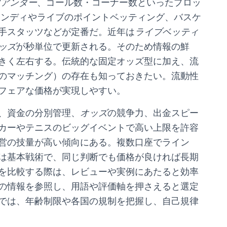
/アンダー
、ゴール数・コーナー数といったプロッ
ハンディやライブのポイントベッティング、バスケ
手スタッツなどが定番だ。近年は
ライブベッティ
ッズ
が秒単位で更新される。そのため情報の鮮
きく左右する。伝統的な固定オッズ型に加え、流
のマッチング）の存在も知っておきたい。流動性
フェアな価格が実現しやすい。
、資金の分別管理、
オッズ
の競争力、出金スピー
カーやテニスのビッグイベントで高い上限を許容
営の技量が高い傾向にある。複数口座でライン
は基本戦術で、同じ判断でも価格が良ければ長期
を比較する際は、レビューや実例にあたると効率
の情報を参照し、用語や評価軸を押さえると選定
では、年齢制限や各国の規制を把握し、自己規律