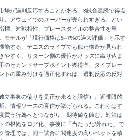
市場が過剰反応することがある。3試合連続で得点
り、アウェイでの
オーバー
が売られすぎる、とい
指標、対戦相性、プレースタイルの整合性を重
。モデルが「現行価格は5–7%の過大評価」と示す
機能する。テニスのライブでも似た構造が見られ
きやすく、リターン側の優位が
オッズ
に織り込ま
手のセカンドサーブポイント獲得率、タイブレー
ントの重み付けを適正化すれば、過剰反応の反対
独立事象の偏りを是正が来ると誤信）、近視眼的
断、情報ソースの盲信が挙げられる。これらはす
度買う行為へとつながり、期待値を蝕む。対策は
トの根拠をログ化、事後に「当たった/外れた」で
ク管理では、同一試合に関連度の高いベットを積