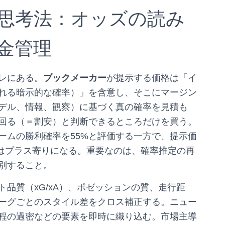
思考法：オッズの読み
金管理
レにある。
ブックメーカー
が提示する価格は「イ
れる暗示的な確率）」を含意し、そこにマージン
デル、情報、観察）に基づく真の確率を見積も
回る（＝割安）と判断できるところだけを買う。
ームの勝利確率を55%と評価する一方で、提示価
待値はプラス寄りになる。重要なのは、確率推定の再
別すること。
品質（xG/xA）、ポゼッションの質、走行距
ーグごとのスタイル差をクロス補正する。ニュー
程の過密などの要素を即時に織り込む。市場主導