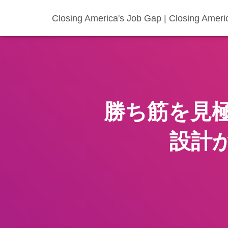
Closing America's Job Gap | Closing Ameri
勝ち筋を見
設計