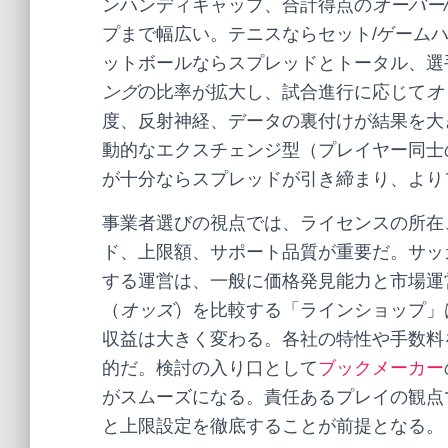
ンハンディキャップ、合計得点の
オーバー
プまで幅広い。テニスならセット/ゲーム
ットボールならスプレッドとトータル、選
ング
の比率が拡大し、試合進行に応じて
オ
度、反射神経、データの裏付けが結果を大
動的なエクスチェンジ型（プレイヤー同士
が十分ならスプレッドが引き締まり、より
事業者選びの視点では、ライセンスの所在
ド、上限額、サポート品質が重要だ。サッ
する運営は、一般に価格発見能力と市場運
（
オッズ
）を比較する「ラインショップ」
収益は大きく変わる。各社の特性や手数料
的だ。検討の入り口として
ブックメーカー
がスムーズになる。責任あるプレイの観点
と上限設定を徹底することが前提となる。