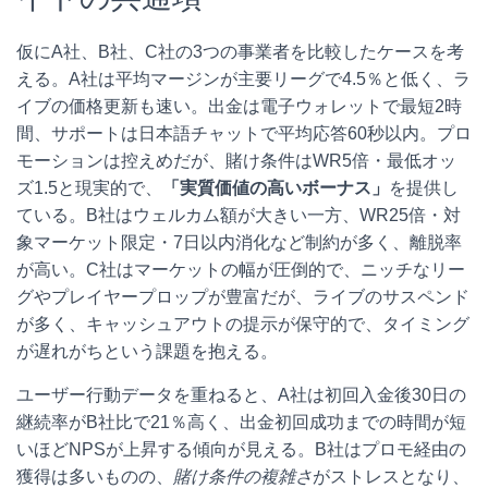
仮にA社、B社、C社の3つの事業者を比較したケースを考
える。A社は平均マージンが主要リーグで4.5％と低く、ラ
イブの価格更新も速い。出金は電子ウォレットで最短2時
間、サポートは日本語チャットで平均応答60秒以内。プロ
モーションは控えめだが、賭け条件はWR5倍・最低オッ
ズ1.5と現実的で、
「実質価値の高いボーナス」
を提供し
ている。B社はウェルカム額が大きい一方、WR25倍・対
象マーケット限定・7日以内消化など制約が多く、離脱率
が高い。C社はマーケットの幅が圧倒的で、ニッチなリー
グやプレイヤープロップが豊富だが、ライブのサスペンド
が多く、キャッシュアウトの提示が保守的で、タイミング
が遅れがちという課題を抱える。
ユーザー行動データを重ねると、A社は初回入金後30日の
継続率がB社比で21％高く、出金初回成功までの時間が短
いほどNPSが上昇する傾向が見える。B社はプロモ経由の
獲得は多いものの、
賭け条件の複雑さ
がストレスとなり、