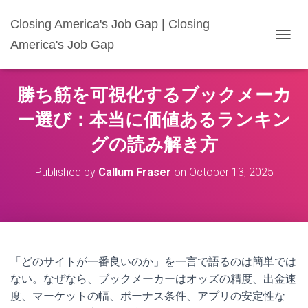
Closing America's Job Gap | Closing
America's Job Gap
T
O
G
G
勝ち筋を可視化するブックメーカ
L
E
ー選び：本当に価値あるランキン
N
A
グの読み解き方
V
I
Published by
Callum Fraser
on
October 13, 2025
G
A
T
I
O
N
「どのサイトが一番良いのか」を一言で語るのは簡単では
ない。なぜなら、ブックメーカーはオッズの精度、出金速
度、マーケットの幅、ボーナス条件、アプリの安定性な