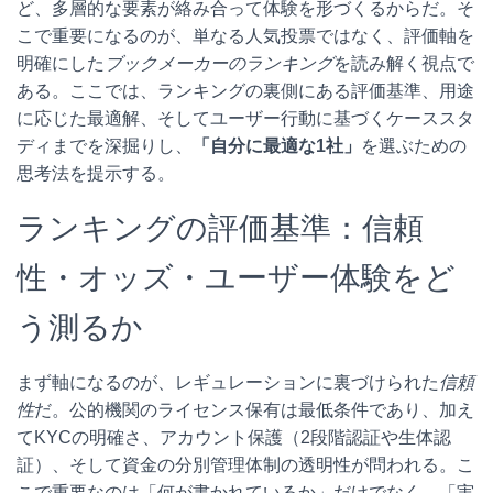
ど、多層的な要素が絡み合って体験を形づくるからだ。そ
こで重要になるのが、単なる人気投票ではなく、評価軸を
明確にした
ブックメーカーのランキング
を読み解く視点で
ある。ここでは、ランキングの裏側にある評価基準、用途
に応じた最適解、そしてユーザー行動に基づくケーススタ
ディまでを深掘りし、
「自分に最適な1社」
を選ぶための
思考法を提示する。
ランキングの評価基準：信頼
性・オッズ・ユーザー体験をど
う測るか
まず軸になるのが、レギュレーションに裏づけられた
信頼
性
だ。公的機関のライセンス保有は最低条件であり、加え
てKYCの明確さ、アカウント保護（2段階認証や生体認
証）、そして資金の分別管理体制の透明性が問われる。こ
こで重要なのは「何が書かれているか」だけでなく、「実