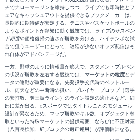
チでナローマージンを維持しつつ、ライブでも即時性とフ
ェアなキャッシュアウトを提供できるブックメーカーは、
長期的に期待値が安定する。テニスやバスケットボールの
ようなポイントが頻繁に動く競技では、
ライブのサスペン
ド頻度
や価格復帰の速さが勝敗を分ける。ハイテンポな試
合で狙うユーザーにとって、遅延が少ないオッズ配信はそ
れ自体がアドバンテージだ。
一方、野球のように情報量が膨大で、スタメン・ブルペン
の状況が勝敗を左右する競技では、
マーケットの粒度
とデ
ータの連動が重要になる。先発投手交代時のベットルー
ル、雨天などの中断時の扱い、プレイヤープロップ（選手
の安打数、奪三振ライン）のライン設定の適正さなど、細
部に差が出る。eスポーツではタイトルごとのモジュール
設計が異なるため、マップ勝敗やキル数、オブジェクト奪
取といった特殊マーケットの提供範囲、ならびに不正対策
（八百長検知、
IPブロック
の適正運用）が評価軸になる。