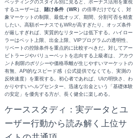
ベッティングのスタイル別に見ると、ボーナス活用を重視
するユーザーは、
賭け条件（WR）
の倍率だけでなく、対
象マーケットの制限、最低オッズ、期間、分割可否を精査
したい。高額ボーナスでもWRが高すぎたり、オッズ条件
が厳しすぎれば、実質的なリターンは低下する。ハイロー
ラーはベット上限、出金上限、VIPプログラムの透明性、
リベートの控除条件を重点的に比較すべきだ。対してアー
ビトラージやバリューベットを志向する上級者は、
アカウ
ント制限のポリシー
や価格乖離が生じやすいマーケットの
有無、API的なスピード感（公式提供でなくても、実測の
反映速度）を重視する。初心者であれば、UIの明快さ、わ
かりやすいヘルプセンター、迅速な出金という「基礎体験
の安定」を優先する方が、長く健全に楽しめる。
ケーススタディ：実データとユ
ーザー行動から読み解く上位サ
イトの共通項