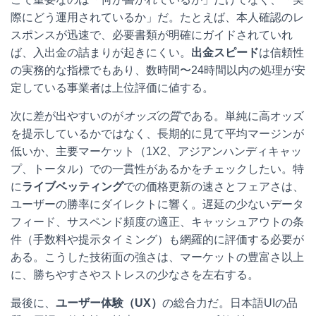
際にどう運用されているか」だ。たとえば、本人確認のレ
スポンスが迅速で、必要書類が明確にガイドされていれ
ば、入出金の詰まりが起きにくい。
出金スピード
は信頼性
の実務的な指標でもあり、数時間〜24時間以内の処理が安
定している事業者は上位評価に値する。
次に差が出やすいのが
オッズの質
である。単純に高オッズ
を提示しているかではなく、長期的に見て平均マージンが
低いか、主要マーケット（1X2、アジアンハンディキャッ
プ、トータル）での一貫性があるかをチェックしたい。特
に
ライブベッティング
での価格更新の速さとフェアさは、
ユーザーの勝率にダイレクトに響く。遅延の少ないデータ
フィード、サスペンド頻度の適正、キャッシュアウトの条
件（手数料や提示タイミング）も網羅的に評価する必要が
ある。こうした技術面の強さは、マーケットの豊富さ以上
に、勝ちやすさやストレスの少なさを左右する。
最後に、
ユーザー体験（UX）
の総合力だ。日本語UIの品