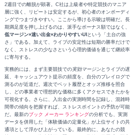
2週目での離脱が顕著。C社は上級者や特定競技のマニア
層に強く、リピートは安定するが、初心者のオンボーディ
ングでつまづきやすい。ここから導ける示唆は明確だ。長
期満足度を押し上げるのは、派手なボーナス額ではなく、
低マージン×速い出金×わかりやすいUI
という「土台の強
さ」である。加えて、ライブの安定性は短期の勝率だけで
なく、ストレスの少なさという心理的価値を通じて継続率
に寄与する。
実務的には、まず主要競技での
実効マージン
とライブの遅
延、キャッシュアウト提示の頻度を、自分のプレイログで
測るのが近道だ。週次でベット履歴とオッズ推移を照合
し、どの事業者で理想的な価格に多くアクセスできたかを
可視化する。さらに、入出金の実測時間を記録し、混雑時
間帯の傾向を把握すれば、ストレスポイントの予防が可能
だ。最新の
ブック メーカー ランキング
の分析でも、実測
データを併用した「体験価値の定量化」が上位サイトの共
通項として浮かび上がっている。最終的に、あなたの競