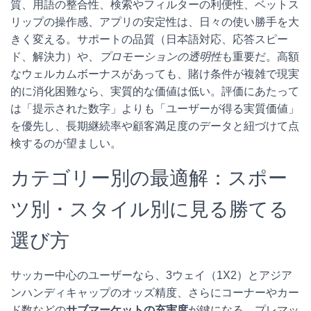
質、用語の整合性、検索やフィルターの利便性、ベットス
リップの操作感、アプリの安定性は、日々の使い勝手を大
きく変える。サポートの品質（日本語対応、応答スピー
ド、解決力）や、
プロモーションの透明性
も重要だ。高額
なウェルカムボーナスがあっても、賭け条件が複雑で現実
的に消化困難なら、実質的な価値は低い。評価にあたって
は「提示された数字」よりも「ユーザーが得る実質価値」
を優先し、長期継続率や顧客満足度のデータと紐づけて点
検するのが望ましい。
カテゴリー別の最適解：スポー
ツ別・スタイル別に見る勝てる
選び方
サッカー中心のユーザーなら、3ウェイ（1X2）とアジア
ンハンディキャップのオッズ精度、さらにコーナーやカー
ド数などの
サブマーケットの充実度
が鍵になる。プレマッ