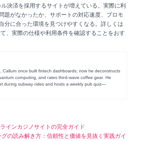
ーカル決済を採用するサイトが増えている。実際に利
問題がなかったか、サポートの対応速度、プロモ
自分に合った環境を見つけやすくなる。詳しくは
して、実際の仕様や利用条件を確認することをおす
g, Callum once built fintech dashboards; now he deconstructs
uantum computing, and rates third-wave coffee gear. He
blet during subway rides and hosts a weekly pub quiz—
ラインカジノサイトの完全ガイド
ングの読み解き方：信頼性と価値を見抜く実践ガイ