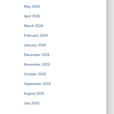
May 2026
April 2026
March 2026
February 2026
January 2026
December 2025
November 2025
October 2025
September 2025
August 2025
July 2025