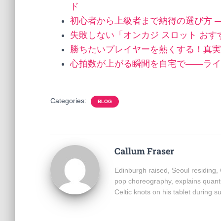
ド
初心者から上級者まで納得の選び方 
失敗しない「オンカジ スロット お
勝ちたいプレイヤーを熱くする！真実
心拍数が上がる瞬間を自宅で——ライ
Categories:
BLOG
Callum Fraser
Edinburgh raised, Seoul residing,
pop choreography, explains quant
Celtic knots on his tablet during