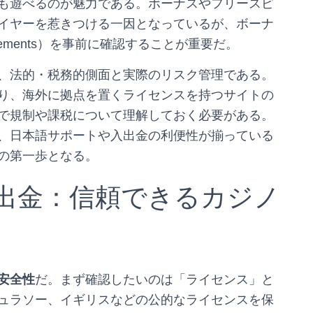
も遊べるのが魅力である。ボーナスやフリースピ
イヤーを惹きつける一因となっているが、ボーナ
uirements）を事前に確認することが重要だ。
、法的・税務的側面と実際のリスク管理である。
り、海外に拠点を置くライセンスを持つサイトの
で規制や課税について理解しておく必要がある。
、日本語サポートや入出金の利便性が揃っている
の第一歩となる。
出金：信頼できるカジノ
安全性
だ。まず確認したいのは「ライセンス」と
ュラソー、イギリスなどの公的なライセンスを保