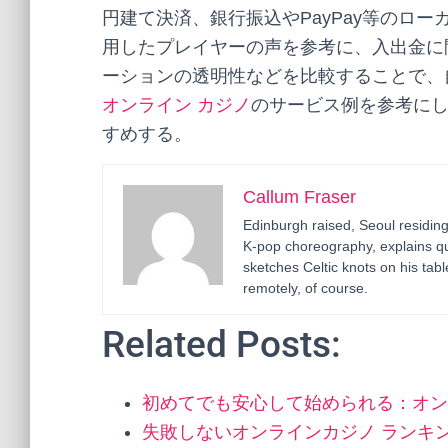
円建て決済、銀行振込やPayPay等のロ
用したプレイヤーの声を参考に、入出金に
ーションの透明性などを比較することで、
オンライン カジノ
のサービス例を参考に
すめする。
Callum Fraser
Edinburgh raised, Seoul residin
K-pop choreography, explains q
sketches Celtic knots on his ta
remotely, of course.
Related Posts:
初めてでも安心して始められる：オン
失敗しないオンラインカジノ ランキ