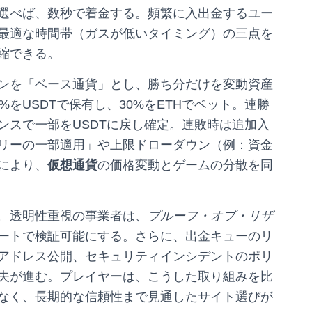
選べば、数秒で着金する。頻繁に入出金するユー
最適な時間帯（ガスが低いタイミング）の三点を
縮できる。
ンを「ベース通貨」とし、勝ち分だけを変動資産
をUSDTで保有し、30%をETHでベット。連勝
ンスで一部をUSDTに戻し確定。連敗時は追加入
リーの一部適用」や上限ドローダウン（例：資金
により、
仮想通貨
の価格変動とゲームの分散を同
。透明性重視の事業者は、
プルーフ・オブ・リザ
ートで検証可能にする。さらに、出金キューのリ
アドレス公開、セキュリティインシデントのポリ
夫が進む。プレイヤーは、こうした取り組みを比
なく、長期的な信頼性まで見通したサイト選びが