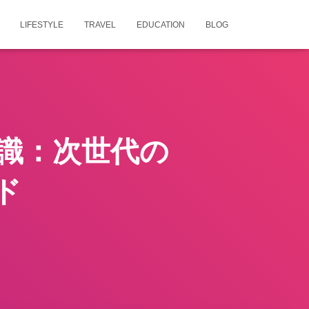
LIFESTYLE
TRAVEL
EDUCATION
BLOG
識：次世代の
ド