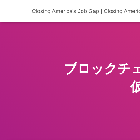
Closing America's Job Gap | Closing Ameri
ブロックチ