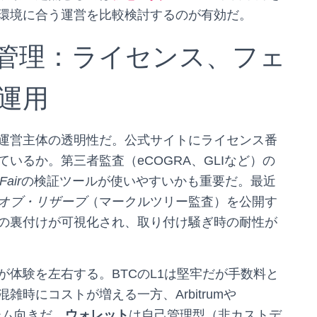
環境に合う運営を比較検討するのが有効だ。
管理：ライセンス、フェ
運用
運営主体の透明性だ。公式サイトにライセンス番
いるか。第三者監査（eCOGRA、GLIなど）の
Fair
の検証ツールが使いやすいかも重要だ。最近
オブ・リザーブ
（マークルツリー監査）を公開す
の裏付けが可視化され、取り付け騒ぎ時の耐性が
体験を左右する。BTCのL1は堅牢だが手数料と
雑時にコストが増える一方、Arbitrumや
ゲーム向きだ。
ウォレット
は自己管理型（非カストデ