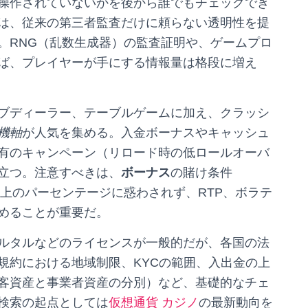
操作されていないかを後から誰でもチェックでき
は、従来の第三者監査だけに頼らない透明性を提
。RNG（乱数生成器）の監査証明や、ゲームプロ
ば、プレイヤーが手にする情報量は格段に増え
ブディーラー、テーブルゲームに加え、クラッシ
機軸
が人気を集める。入金ボーナスやキャッシュ
有のキャンペーン（リロード時の低ロールオーバ
立つ。注意すべきは、
ボーナス
の賭け条件
表面上のパーセンテージに惑わされず、RTP、ボラテ
めることが重要だ。
ルタルなどのライセンスが一般的だが、各国の法
規約における地域制限、KYCの範囲、入出金の上
客資産と事業者資産の分別）など、基礎的なチェ
検索の起点としては
仮想通貨 カジノ
の最新動向を