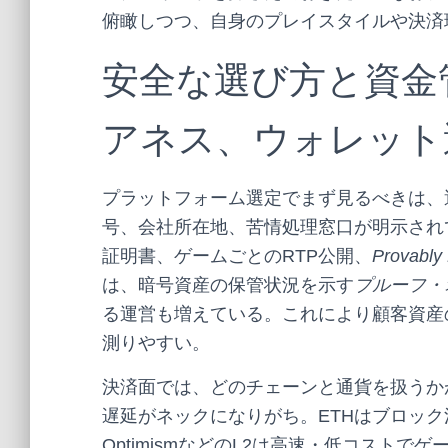
俯瞰しつつ、自身のプレイスタイルや決済
安全な選び方と資金
アネス、ウォレット
プラットフォーム選定でまず見るべきは、
号、会社所在地、苦情処理窓口が明示されて
証明書、ゲームごとのRTP公開、
Provably 
は、暗号資産の保管状況を示す
プルーフ・
る運営も増えている。これにより顧客資産
測りやすい。
決済面では、どのチェーンと通貨を扱うかが
遅延がネックになりがち。ETHはブロック混
OptimismなどのL2は高速・低コストで