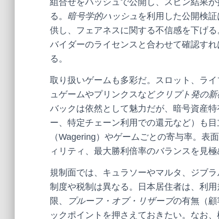
組合せをハッシュで公開し、スピン結果が
る。
暗号学的ハッシュ
を利用した公開検証
供し、フェアネスに関する不信感を下げる
バイダーのライセンスと合わせて確認すれ
る。
取り扱いゲームも多彩だ。スロット、ライ
ュゲームやプリンクスなど
クリプト発の新
バックは依然として魅力だが、暗号資産特
ー、特定チェーン利用での還元など）も目
（Wagering）やゲームごとの寄与率。
ィリティ、最大勝利倍率のバランスを見極
規制面では、キュラソーやマルタ、ジブラ
制度や税制は異なる。日本居住者は、利用
限、
プルーフ・オブ・リザーブ
の有無（顧
ックポイントを押さえておきたい。なお、