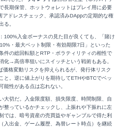
で長期保管、ホットウォレットはプレイ用に必要
害アドレスチェック、承認済みDAppの定期的な権
出る。
：100%入金ボーナスの見た目が良くても、「賭け
与10%・最大ベット制限・有効期限7日」といった
条件の総回転額とRTP・ボラティリティの相性で
消化→高倍率狙いにスイッチという戦術もある。
使えば価格変動リスクを抑えられるが、発行体リスク
と。逆に値上がりを期待してETHやBTCでベッ
可能性がある点は忘れない。
い大切だ。入金限度額、損失限度、時間制限、自
が整っているかチェックし、上振れや下振れに左
制では、暗号資産の売買益やギャンブルで得た利
（入出金、ゲーム履歴、為替レート時点）を継続