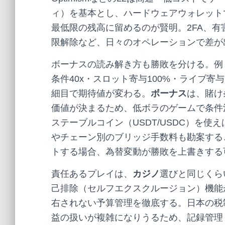
ィ）を基本とし、ハードウェアウォレット
最低限の残高に留めるのが賢明。2FA、有
限解除など、日々のオペレーションで差が
ボーナスの読み解き方も勝敗を分ける。例
条件40x・スロット寄与100%・ライブ寄
細目で期待値が変わる。
ボーナス
は、賭け
価値が決まるため、低ボラのゲームで条件
ステーブルコイン（USDT/USDC）を
やチェーン別のブリッジ手数料も勘案するこ
トする場合、為替変動が勝敗を上書きする
責任あるプレイは、
カジノ
選びと同じくら
己排除（セルフエクスクルージョン）機能
右されない予算管理を徹底する。日本の税
益の扱いが複雑になりうるため、記録管理