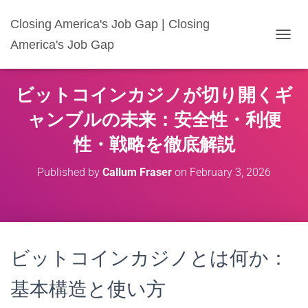
Closing America's Job Gap | Closing
America's Job Gap
T
O
G
G
ビットコインカジノが切り開くギ
L
E
ャンブルの未来：安全性・利便
N
A
性・戦略を徹底解説
V
I
Published by
Callum Fraser
on
February 3, 2026
G
A
T
I
O
N
ビットコインカジノとは何か：
基本構造と使い方