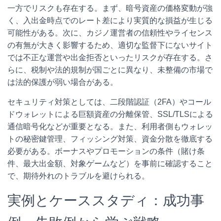
一方でリスクも存在する。まず、暗号資産の価格変動が強
く、入出金時点でのレート差により実質的な損益が生じる
可能性がある。次に、カジノ運営者の信頼性やライセンス
の有無が大きく影響するため、適切な監督下にないサイト
では不正な運営や出金拒否といったリスクが存在する。さ
らに、税制や法的規制が国ごとに異なり、未整備の市場で
は法的保護が弱い場合がある。
セキュリティ対策としては、二段階認証（2FA）やコール
ドウォレットによる巨額資産の分離保管、SSL/TLSによる
通信暗号化などが重要となる。また、利用者側もウォレッ
トの秘密鍵管理、フィッシング対策、資金分散を徹底する
必要がある。ボーナスやプロモーションの条件（賭け条
件、最大出金額、対象ゲームなど）を事前に確認すること
で、期待外れのトラブルを避けられる。
実例とケーススタディ：成功事