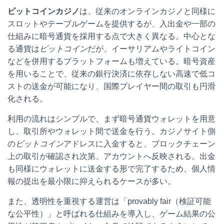
ビットコインカジノ
は、従来のオンラインカジノと同様に
スロットやテーブルゲームを提供するが、入出金や一部の
仕組みに暗号通貨を採用する点で大きく異なる。中心とな
る通貨は
ビットコイン
だが、イーサリアムやライトコイン
などを併用するプラットフォームも増えている。暗号資産
を用いることで、従来の銀行決済に依存しない高速で低コ
ストの送金が可能になり、国際プレイヤー間の取引も円滑
化される。
利用の流れはシンプルで、まず暗号通貨ウォレットを用意
し、取引所やウォレット間で送金を行う。カジノサイト側
の
ビットコイン
アドレスに入金すると、ブロックチェーン
上の取引が確認され次第、アカウントへ反映される。出金
も同様にウォレットに送金する形で完了するため、個人情
報の提出を最小限に抑えられるケースが多い。
また、透明性を重視する運営は「provably fair（検証可能
な公平性）」と呼ばれる仕組みを導入し、ゲーム結果の公