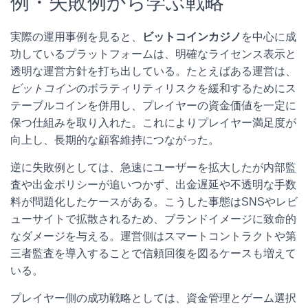
例・失敗例から学ぶ戦略
実際の運用事例を見ると、
ビットコインカジノ
を中心に成
功しているプラットフォームは、明確なライセンス表示と
透明な運営方針を打ち出している。たとえばある運営は、
ビットコイン
のボラティリティリスクを緩和するためにス
テーブルコインを併用し、プレイヤーの資金価値を一定に
保つ仕組みを取り入れた。これによりプレイヤー満足度が
向上し、長期的な顧客維持につながった。
逆に失敗例としては、急速にユーザーを拡大したが内部監
査や出金ポリシーが追いつかず、出金遅延や不透明な手数
料が問題化したケースがある。こうした事態はSNSやレビ
ューサイトで拡散されるため、ブランドイメージに致命的
なダメージを与える。運営側はスマートコントラクトや第
三者監査を導入することで信頼回復を図るケースも増えて
いる。
プレイヤー側の成功戦略としては、資金管理とゲーム選択