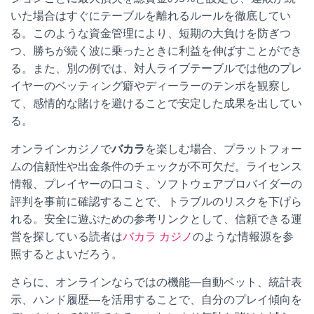
いた場合はすぐにテーブルを離れるルールを徹底してい
る。このような資金管理により、短期の大負けを防ぎつ
つ、勝ちが続く波に乗ったときに利益を伸ばすことができ
る。また、別の例では、対人ライブテーブルでは他のプレ
イヤーのベッティング癖やディーラーのテンポを観察し
て、感情的な賭けを避けることで安定した成果を出してい
る。
オンラインカジノで
バカラ
を楽しむ場合、プラットフォー
ムの信頼性や出金条件のチェックが不可欠だ。ライセンス
情報、プレイヤーの口コミ、ソフトウェアプロバイダーの
評判を事前に確認することで、トラブルのリスクを下げら
れる。安全に遊ぶための参考リンクとして、信頼できる運
営を探している読者は
バカラ カジノ
のような情報源を参
照するとよいだろう。
さらに、オンラインならではの機能—自動ベット、統計表
示、ハンド履歴—を活用することで、自分のプレイ傾向を