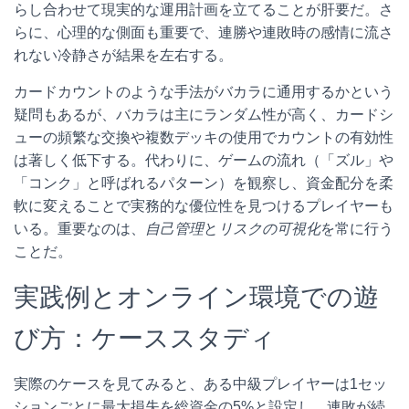
らし合わせて現実的な運用計画を立てることが肝要だ。さ
らに、心理的な側面も重要で、連勝や連敗時の感情に流さ
れない冷静さが結果を左右する。
カードカウントのような手法がバカラに通用するかという
疑問もあるが、バカラは主にランダム性が高く、カードシ
ューの頻繁な交換や複数デッキの使用でカウントの有効性
は著しく低下する。代わりに、ゲームの流れ（「ズル」や
「コンク」と呼ばれるパターン）を観察し、資金配分を柔
軟に変えることで実務的な優位性を見つけるプレイヤーも
いる。重要なのは、
自己管理
と
リスクの可視化
を常に行う
ことだ。
実践例とオンライン環境での遊
び方：ケーススタディ
実際のケースを見てみると、ある中級プレイヤーは1セッ
ションごとに最大損失を総資金の5%と設定し、連敗が続