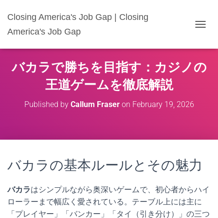
Closing America's Job Gap | Closing
America's Job Gap
T
O
G
G
バカラで勝ちを目指す：カジノの
L
E
王道ゲームを徹底解説
N
A
Published by
Callum Fraser
on
February 19, 2026
V
I
G
A
T
I
バカラの基本ルールとその魅力
O
N
バカラ
はシンプルながら奥深いゲームで、初心者からハイ
ローラーまで幅広く愛されている。テーブル上には主に
「プレイヤー」「バンカー」「タイ（引き分け）」の三つ