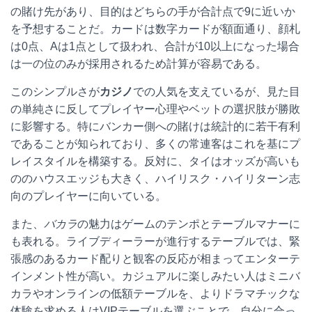
の賭け先があり、目的はどちらの手が合計点で9に近いか
を予想することだ。カードは数字カードが額面通り、顔札
は0点、Aは1点として扱われ、合計が10以上になった場合
は一の位のみが採用されるため計算が容易である。
このシンプルさが
カジノ
での人気を支えているが、見た目
の単純さに反してプレイヤー心理やベットの選択肢が勝敗
に影響する。特にバンカー側への賭けは統計的に若干有利
であることが知られており、多くの常連客はこれを基にプ
レイスタイルを構築する。反対に、タイはオッズが高いも
ののハウスエッジも大きく、ハイリスク・ハイリターン志
向のプレイヤーに向いている。
また、
バカラ
の魅力はゲームのテンポとテーブルマナーに
も表れる。ライブディーラーが進行するテーブルでは、緊
張感のあるカード配りと観客の反応が相まってエンターテ
インメント性が高い。カジュアルに楽しみたい人はミニバ
カラやオンラインの低額テーブルを、よりドラマチックな
体験を求める人はVIPテーブルを選ぶことで、自分に合っ