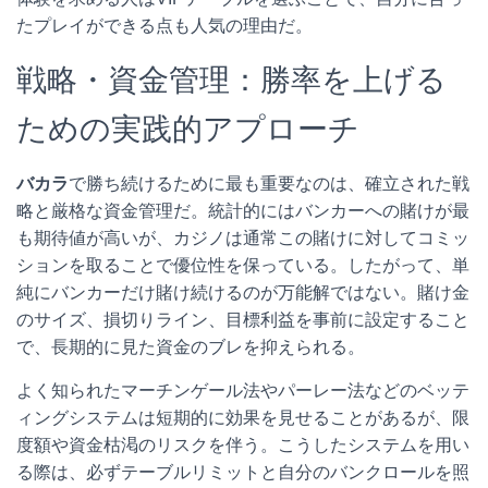
たプレイができる点も人気の理由だ。
戦略・資金管理：勝率を上げる
ための実践的アプローチ
バカラ
で勝ち続けるために最も重要なのは、確立された戦
略と厳格な資金管理だ。統計的にはバンカーへの賭けが最
も期待値が高いが、カジノは通常この賭けに対してコミッ
ションを取ることで優位性を保っている。したがって、単
純にバンカーだけ賭け続けるのが万能解ではない。賭け金
のサイズ、損切りライン、目標利益を事前に設定すること
で、長期的に見た資金のブレを抑えられる。
よく知られたマーチンゲール法やパーレー法などのベッテ
ィングシステムは短期的に効果を見せることがあるが、限
度額や資金枯渇のリスクを伴う。こうしたシステムを用い
る際は、必ずテーブルリミットと自分のバンクロールを照