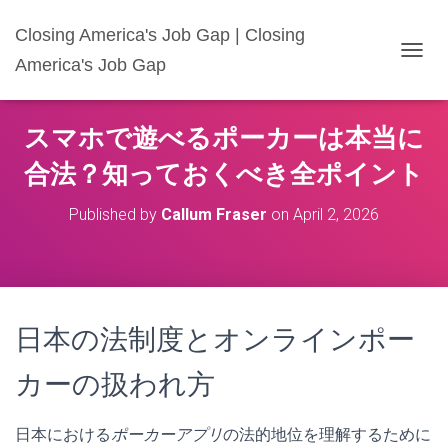
Closing America's Job Gap | Closing
America's Job Gap
T
O
G
G
スマホで遊べるポーカーは本当に
L
E
合法
？知っておくべき全ポイント
N
A
Published by
Callum Fraser
on
April 2, 2026
V
I
G
A
T
I
日本の法制度とオンラインポー
O
N
カーの扱われ方
日本における
ポーカーアプリ
の法的地位を理解するために