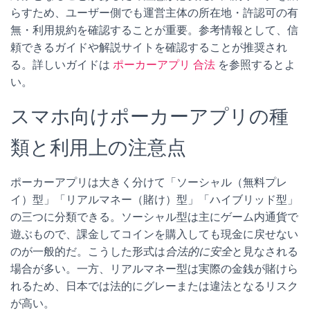
らすため、ユーザー側でも運営主体の所在地・許認可の有
無・利用規約を確認することが重要。参考情報として、信
頼できるガイドや解説サイトを確認することが推奨され
る。詳しいガイドは
ポーカーアプリ 合法
を参照するとよ
い。
スマホ向けポーカーアプリの種
類と利用上の注意点
ポーカーアプリは大きく分けて「ソーシャル（無料プレ
イ）型」「リアルマネー（賭け）型」「ハイブリッド型」
の三つに分類できる。ソーシャル型は主にゲーム内通貨で
遊ぶもので、課金してコインを購入しても現金に戻せない
のが一般的だ。こうした形式は
合法的に安全
と見なされる
場合が多い。一方、リアルマネー型は実際の金銭が賭けら
れるため、日本では法的にグレーまたは違法となるリスク
が高い。