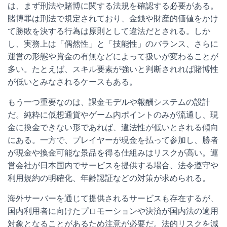
は、まず刑法や賭博に関する法規を確認する必要がある。
賭博罪は刑法で規定されており、金銭や財産的価値をかけ
て勝敗を決する行為は原則として違法だとされる。しか
し、実務上は「偶然性」と「技能性」のバランス、さらに
運営の形態や賞金の有無などによって扱いが変わることが
多い。たとえば、スキル要素が強いと判断されれば賭博性
が低いとみなされるケースもある。
もう一つ重要なのは、課金モデルや報酬システムの設計
だ。純粋に仮想通貨やゲーム内ポイントのみが流通し、現
金に換金できない形であれば、違法性が低いとされる傾向
にある。一方で、プレイヤーが現金を払って参加し、勝者
が現金や換金可能な景品を得る仕組みはリスクが高い。運
営会社が日本国内でサービスを提供する場合、法令遵守や
利用規約の明確化、年齢認証などの対策が求められる。
海外サーバーを通じて提供されるサービスも存在するが、
国内利用者に向けたプロモーションや決済が国内法の適用
対象となることがあるため注意が必要だ。法的リスクを減