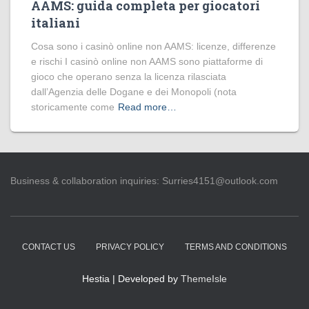
AAMS: guida completa per giocatori
italiani
Cosa sono i casinò online non AAMS: licenze, differenze
e rischi I casinò online non AAMS sono piattaforme di
gioco che operano senza la licenza rilasciata
dall’Agenzia delle Dogane e dei Monopoli (nota
storicamente come
Read more…
Business & collaboration inquiries:
Surries4151@outlook.com
CONTACT US
PRIVACY POLICY
TERMS AND CONDITIONS
Hestia | Developed by
ThemeIsle