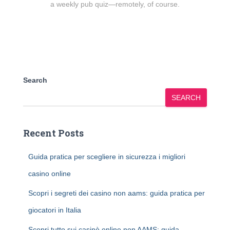
a weekly pub quiz—remotely, of course.
Search
SEARCH
Recent Posts
Guida pratica per scegliere in sicurezza i migliori
casino online
Scopri i segreti dei casino non aams: guida pratica per
giocatori in Italia
Scopri tutto sui casinò online non AAMS: guida