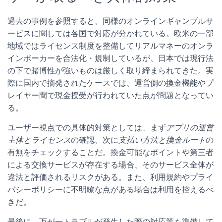
過去の事例を参照すると、同様のオンラインギャンブルサ
ービスに関しては各国で対応が分かれている。欧米の一部
地域ではライセンス制度を整備してリアルマネーのオンラ
インポーカーを合法化・規制しているが、日本では現行法
の下で賭博性が強いものは厳しく取り締まられてきた。実
際に国内で摘発されたケースでは、運営側の換金機能やプ
レイヤー間で現金授受が行われていた点が問題となってい
る。
ユーザー視点での具体的対策としては、まず
アプリの運営
主体とライセンス
の確認、次に
支払い方法と換金ルート
の
有無をチェックすることだ。換金可能なポイントや第三者
による交換サービスが存在する場合、そのサービス全体が
違法と評価されるリスクがある。また、利用規約やプライ
バシーポリシーに不明瞭な点がある場合は利用を控えるべ
きだ。
最後に、万が一トラブルが発生した際の対応策も準備して