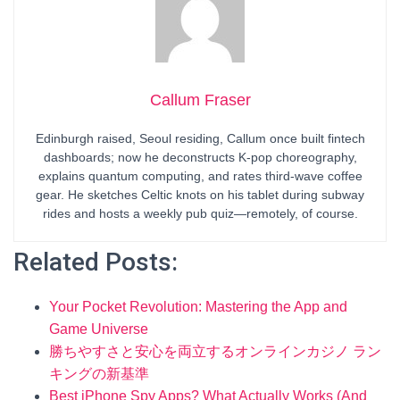
Callum Fraser
Edinburgh raised, Seoul residing, Callum once built fintech
dashboards; now he deconstructs K-pop choreography,
explains quantum computing, and rates third-wave coffee
gear. He sketches Celtic knots on his tablet during subway
rides and hosts a weekly pub quiz—remotely, of course.
Related Posts:
Your Pocket Revolution: Mastering the App and
Game Universe
勝ちやすさと安心を両立するオンラインカジノ ラン
キングの新基準
Best iPhone Spy Apps? What Actually Works (And