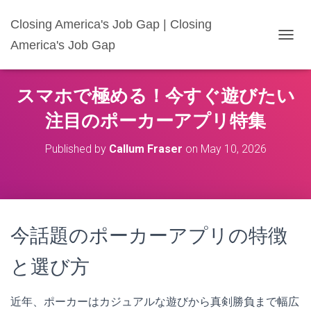
Closing America's Job Gap | Closing
America's Job Gap
T
O
G
G
スマホで極める！今すぐ遊びたい
L
E
注目のポーカーアプリ特集
N
A
Published by
Callum Fraser
on
May 10, 2026
V
I
G
A
T
I
今話題のポーカーアプリの特徴
O
N
と選び方
近年、ポーカーはカジュアルな遊びから真剣勝負まで幅広