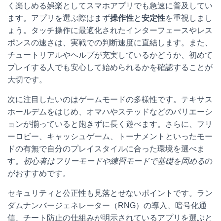
く楽しめる娯楽としてスマホアプリでも急速に普及してい
ます。アプリを選ぶ際はまず
操作性
と
安定性
を重視しまし
ょう。タッチ操作に最適化されたインターフェースやレス
ポンスの速さは、実戦での判断速度に直結します。また、
チュートリアルやヘルプが充実しているかどうか、初めて
プレイする人でも安心して始められるかを確認することが
大切です。
次に注目したいのはゲームモードの多様性です。テキサス
ホールデムをはじめ、オマハやステッドなどのバリエーシ
ョンが揃っていると飽きずに長く遊べます。さらに、フリ
ーロビー、キャッシュゲーム、トーナメントといったモー
ドの有無で自分のプレイスタイルに合った環境を選べま
す。
初心者はフリーモードや練習モードで基礎を固める
の
がおすすめです。
セキュリティと公正性も見落とせないポイントです。ラン
ダムナンバージェネレーター（RNG）の導入、暗号化通
信、チート防止の仕組みが明示されているアプリを選ぶと