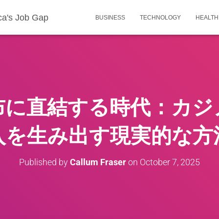
ca's Job Gap
BUSINESS
TECHNOLOGY
HEALTH
布に直結する時代：カジ
入を生み出す現実的な方
Published by
Callum Fraser
on
October 7, 2025