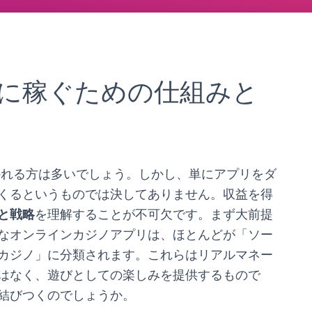
に稼ぐための仕組みと
かれる方は多いでしょう。しかし、単にアプリをダ
くるというものでは決してありません。収益を得
と戦略
を理解することが不可欠です。まず大前提
なオンラインカジノアプリは、ほとんどが「ソー
カジノ」に分類されます。これらはリアルマネー
はなく、遊びとしての楽しみを提供するもので
結びつくのでしょうか。