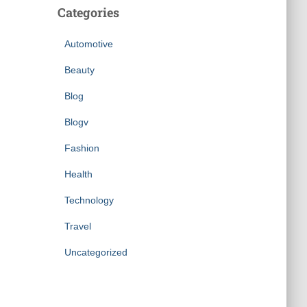
Categories
Automotive
Beauty
Blog
Blogv
Fashion
Health
Technology
Travel
Uncategorized