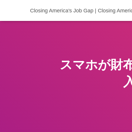
Closing America's Job Gap | Closing Ameri
スマホが財