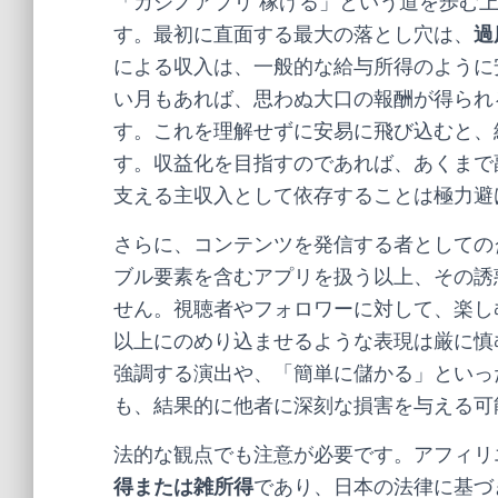
「カジノアプリ 稼げる」という道を歩む
す。最初に直面する最大の落とし穴は、
過
による収入は、一般的な給与所得のように
い月もあれば、思わぬ大口の報酬が得られ
す。これを理解せずに安易に飛び込むと、
す。収益化を目指すのであれば、あくまで
支える主収入として依存することは極力避
さらに、コンテンツを発信する者としての
ブル要素を含むアプリを扱う以上、その誘
せん。視聴者やフォロワーに対して、楽し
以上にのめり込ませるような表現は厳に慎
強調する演出や、「簡単に儲かる」といっ
も、結果的に他者に深刻な損害を与える可
法的な観点でも注意が必要です。アフィリ
得または雑所得
であり、日本の法律に基づ