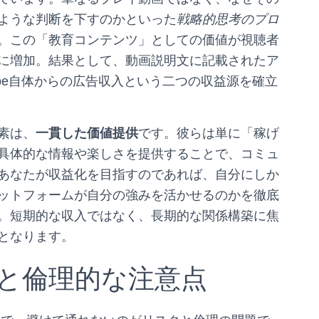
ような判断を下すのかといった
戦略的思考のプロ
。この「教育コンテンツ」としての価値が視聴者
に増加。結果として、動画説明文に記載されたア
ube自体からの広告収入という二つの収益源を確立
素は、
一貫した価値提供
です。彼らは単に「稼げ
具体的な情報や楽しさを提供することで、コミュ
あなたが収益化を目指すのであれば、自分にしか
ットフォームが自分の強みを活かせるのかを徹底
。短期的な収入ではなく、長期的な関係構築に焦
となります。
と倫理的な注意点