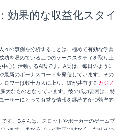
：効果的な収益化スタイ
人々の事例を分析することは、極めて有効な学習
成功を収めている二つのケーススタディを取り上
r）を中心に活動するA氏です。A氏は、毎日のように
や最新のボーナスコードを発信しています。その
ォロワーは数十万人に上り、彼が共有する
カジノ
は膨大なものとなっています。彼の成功要因は、特
ユーザーにとって有益な情報を継続的かつ効率的
Bさんです。Bさんは、スロットやポーカーのゲームプ
ています。単なるプレイ動画ではなく、なぜその