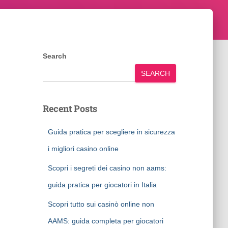
Search
SEARCH
Recent Posts
Guida pratica per scegliere in sicurezza
i migliori casino online
Scopri i segreti dei casino non aams:
guida pratica per giocatori in Italia
Scopri tutto sui casinò online non
AAMS: guida completa per giocatori