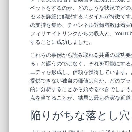
ベットをするのか、どのような状況でどの
セス
を詳細に解説するスタイルが特徴です
の支持を集め、チャンネル登録者数は着実
フィリエイトリンクからの収入と、YouT
することに成功しました。
これらの事例から読み取れる共通の成功要
る」と謳うのではなく、それを可能にする
ニティを形成し、信頼を獲得しています。
提供できない独自の価値は何か、どのプラ
的に分析することから始めるべきでしょう
点を当てることが、結局は最も確実な近道
陥りがちな落とし穴