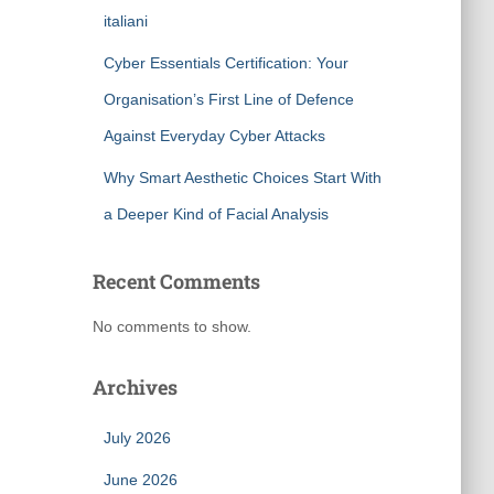
italiani
Cyber Essentials Certification: Your
Organisation’s First Line of Defence
Against Everyday Cyber Attacks
Why Smart Aesthetic Choices Start With
a Deeper Kind of Facial Analysis
Recent Comments
No comments to show.
Archives
July 2026
June 2026