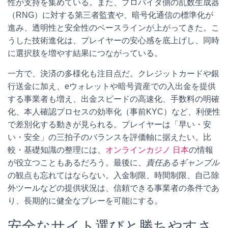
性が支持を集めている。また、プロバイダ側の乱数生成器
（RNG）に対する第三者監査や、暗号化通信の標準化が
進み、透明性と安全性のベースラインが上がってきた。こ
うした技術進化は、プレイヤーの安心感を底上げし、同時
に選択肢を増やす結果につながっている。
一方で、決済の多様化も注目点だ。クレジットカードや銀
行送金に加え、eウォレットや暗号資産での入出金を提供
する事業者も増え、出金スピードの高速化、手数料の明確
化、本人確認プロセスの効率化（事前KYC）など、利便性
で差別化する動きが見られる。プレイヤーは「早い・安
い・安全」の三拍子のバランスを評価軸に据えたい。比
較・基礎知識の整理には、
オンラインカジノ 日本
の情報
が役立つこともあるだろう。最後に、
責任あるギャンブル
の観点も忘れてはならない。入金制限、時間制限、自己除
外ツールなどの提供状況は、信頼できる事業者の条件であ
り、長期的に健全なプレーを可能にする。
安全なサイト選びと勝ちやすさ