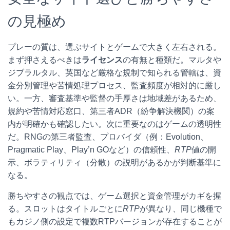
の見極め
プレーの質は、選ぶサイトとゲームで大きく左右される。
まず押さえるべきは
ライセンス
の有無と種類だ。マルタや
ジブラルタル、英国など厳格な規制で知られる管轄は、資
金分別管理や苦情処理プロセス、監査頻度が相対的に厳し
い。一方、審査基準や監督の手厚さは地域差があるため、
規約や苦情対応窓口、第三者ADR（紛争解決機関）の案
内が明確かも確認したい。次に重要なのはゲームの透明性
だ。RNGの第三者監査、プロバイダ（例：Evolution、
Pragmatic Play、Play’n GOなど）の信頼性、
RTP
値の開
示、ボラティリティ（分散）の説明があるかが判断基準に
なる。
勝ちやすさの観点では、ゲーム選択と資金管理がカギを握
る。スロットはタイトルごとに
RTP
が異なり、同じ機種で
もカジノ側の設定で複数RTPバージョンが存在することが