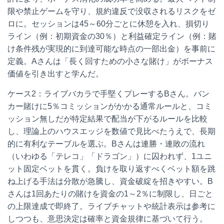
限や禁止ゲームを守り、規約違反で没収されるリスクをゼ
ロに。セッションは45～60分ごとに休憩を入れ、損切り
ライン（例：初期資金の30％）と利益確定ライン（例：賭
け条件残が実現的に到達可能な時点の一部出金）を事前に
定義。Aさんは「長く回すための小さな賭け」がボーナス
価値を引き出すと学んだ。
ケース2：ライブバカラで手堅くプレーするBさん。バン
カー賭けに5％コミッションがかかる通常ルールと、コミ
ッション無しだが特定結果で配当が下がるルールを比較
し、理論上のハウスエッジを数値で見比べたうえで、長期
的に有利なテーブルを選ぶ。Bさんは連勝・連敗の流れ
（いわゆる「テレコ」「ドラゴン」）に囚われず、1ユニ
ット固定ベットを貫く。負けを取り返すべくベット額を跳
ね上げる手法は分散が急騰し、資金破綻を招きやすい。B
さんは1回あたりの賭けを資金の1～2％に制限し、日ごと
の上限達成で即終了。ライブチャットや統計表示は参考に
しつつも、意思決定は確率と資金規律に基づいて行う。