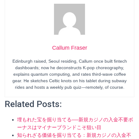
Callum Fraser
Edinburgh raised, Seoul residing, Callum once built fintech
dashboards; now he deconstructs K-pop choreography,
explains quantum computing, and rates third-wave coffee
gear. He sketches Celtic knots on his tablet during subway
rides and hosts a weekly pub quiz—remotely, of course.
Related Posts:
埋もれた宝を掘り当てる──新規カジノの入金不要ボ
ーナスはマイナーブランドこそ狙い目
知られざる価値を掘り当てる：新規カジノの入金不