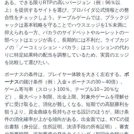
ある。できる限りRTPの高いバージョン（例：96％以
上）を提供するサイトを選び、プロバイダ公式情報との整
合性をチェックしよう。テーブルゲームでは、ブラックジ
ャックは基本戦略を守ることでハウスエッジを1％未満に
抑えられる一方、バカラのサイドベットやルーレットの一
部ベットはエッジが高く、長期的には不利だ。ライブカジ
ノの「ノーコミッション・バカラ」はコミッションの代わ
りに特定結果時の配当を調整しているため、実質のエッジ
を比較して選びたい。
ボーナスの条件は、プレイヤー体験を大きく左右する。
ボ
ーナス
の賭け条件（例：入金＋ボーナスの30～40倍）、
ゲーム寄与率（スロット100％、テーブル10～20％な
ど）、最大ベット制限、出金上限、対象外ゲームを理解せ
ずに受け取ると、消化が難しくなる。短期での高額勝利を
狙うより、資金曲線を長持ちさせる設計のほうが、賭け条
件の消化確率が上がる傾向がある。出金面では、KYCの提
出書類（身分証、住所証明、決済手段の所有証明）、審査