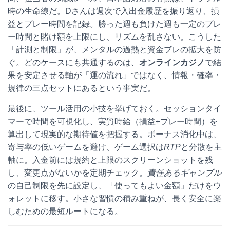
時の生命線だ。Dさんは週次で入出金履歴を振り返り、損
益とプレー時間を記録。勝った週も負けた週も一定のプレ
ー時間と賭け額を上限にし、リズムを乱さない。こうした
「計測と制限」が、メンタルの過熱と資金ブレの拡大を防
ぐ。どのケースにも共通するのは、
オンラインカジノ
で結
果を安定させる軸が「運の流れ」ではなく、情報・確率・
規律の三点セットにあるという事実だ。
最後に、ツール活用の小技を挙げておく。セッションタイ
マーで時間を可視化し、実質時給（損益÷プレー時間）を
算出して現実的な期待値を把握する。ボーナス消化中は、
寄与率の低いゲームを避け、ゲーム選択は
RTP
と分散を主
軸に。入金前には規約と上限のスクリーンショットを残
し、変更点がないかを定期チェック。
責任あるギャンブル
の自己制限を先に設定し、「使ってもよい金額」だけをウ
ォレットに移す。小さな習慣の積み重ねが、長く安全に楽
しむための最短ルートになる。