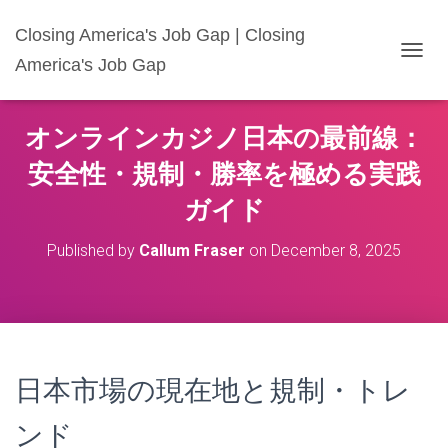
Closing America's Job Gap | Closing
America's Job Gap
T
O
G
G
オンラインカジノ日本の最前線：
L
E
安全性・規制・勝率を極める実践
N
A
ガイド
V
I
Published by
Callum Fraser
on
December 8, 2025
G
A
T
I
O
N
日本市場の現在地と規制・トレ
ンド