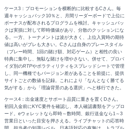
ケース3：プロモーションを横断的に比較するCさん。毎
週キャッシュバック10％と、月間リーダーボードで上位に
ボーナスが配布されるプログラムを検討。キャッシュバッ
クは実損に対して即時価値があり、分散のクッションにな
る。一方、トーナメントは波が大きく、上位入賞時の期待
値は高いがブレも大きい。Cさんは自身のプレースタイル
（プレー時間、1回の賭け額、対応ゲーム）と相性の良い
特典に集中し、無駄な賭けを増やさない。併せて、プロバ
イダ別の
RTP
やボラティリティをスプレッドシートで管理
し、同一機種でもバージョン差があることを前提に、提供
サイトごとの数値を記録。これにより「なんとなく勝てる
気がする」から「理論背景のある選択」へと移行できた。
ケース4：出金速度とサポート品質に重きを置くDさん。
初回入金前にKYC要件を確認し、本人確認書類をアップロ
ード。eウォレットなら即時～数時間、銀行送金なら1～3
営業日といった目安を押さえる。ライブチャットの応答時
間、担当者の知識レベル、日本語対応の有無は、トラブル