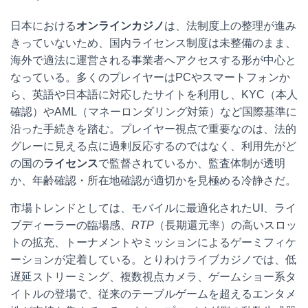
日本における
オンラインカジノ
は、法制度上の整理が進み
きっていないため、国内ライセンス制度は未整備のまま、
海外で適法に運営される事業者へアクセスする形が中心と
なっている。多くのプレイヤーはPCやスマートフォンか
ら、英語や日本語に対応したサイトを利用し、KYC（本人
確認）やAML（マネーロンダリング対策）など国際基準に
沿った手続きを踏む。プレイヤー視点で重要なのは、法的
グレーに見える点に過剰反応するのではなく、利用先がど
の国の
ライセンス
で監督されているか、監査体制が透明
か、年齢確認・所在地確認が適切かを見極める冷静さだ。
市場トレンドとしては、モバイルに最適化されたUI、ライ
ブディーラーの臨場感、
RTP
（長期還元率）の高いスロッ
トの拡充、トーナメントやミッションによるゲーミフィケ
ーションが定着している。とりわけライブカジノでは、低
遅延ストリーミング、複数視点カメラ、ゲームショー系タ
イトルの登場で、従来のテーブルゲームを超えるエンタメ