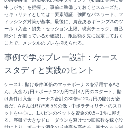
の所要時間、追加要求の発生タイミング（初回出金時に集
中しがち）を把握し、事前に準備しておくとスムーズだ。
セキュリティとしては二要素認証、強固なパスワード、フ
ィッシング対策が基本。最後に、
責任あるギャンブル
のツ
ール（入金・損失・セッション上限、現実チェック、自己
除外）が揃っているか確認し、限度額を先に設定しておく
ことで、メンタルのブレを抑えられる。
事例で学ぶプレー設計：ケース
スタディと実践のヒント
ケース1：賭け条件30倍のマッチボーナスを活用するAさ
ん。入金2万円＋ボーナス2万円で計4万円のスタート、賭
け条件は入金＋ボーナス合計の30倍=120万円の賭けが必
要だ。Aさんは
RTP
96.5％の低～中ボラティリティのスロ
ットを中心に、1スピンのベットを資金の0.5～1％に抑え
る。序盤で大きなドローダウンを避けつつ回転数を稼ぐ設
計により、ボーナス消化の成功率を高める。最大ベット制