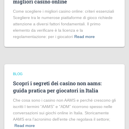
migliori casino online
Come scegliere i migliori casino online: criteri essenziali
Scegliere tra le numerose piattaforme di gioco richiede
attenzione a diversi fattori fondamentali. Il primo
elemento da verificare è la licenza e la
regolamentazione: per i giocatori
Read more
BLOG
Scopri i segreti dei casino non aams:
guida pratica per giocatori in Italia
Che cosa sono i casino non AAMS e perché crescono gli
iscritti I termini “AAMS” e “ADM” ricorrono spesso nelle
conversazioni sui giochi online in Italia. Storicamente
AAMS era l’acronimo dell’ente che regolava il settore;
Read more