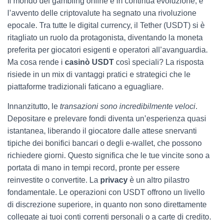
Il mondo del gambling online è in continua evoluzione, e
l’avvento delle criptovalute ha segnato una rivoluzione
epocale. Tra tutte le digital currency, il Tether (USDT) si è
ritagliato un ruolo da protagonista, diventando la moneta
preferita per giocatori esigenti e operatori all’avanguardia.
Ma cosa rende i
casinò USDT
così speciali? La risposta
risiede in un mix di vantaggi pratici e strategici che le
piattaforme tradizionali faticano a eguagliare.
Innanzitutto, le
transazioni sono incredibilmente veloci
.
Depositare e prelevare fondi diventa un’esperienza quasi
istantanea, liberando il giocatore dalle attese snervanti
tipiche dei bonifici bancari o degli e-wallet, che possono
richiedere giorni. Questo significa che le tue vincite sono a
portata di mano in tempi record, pronte per essere
reinvestite o convertite. La
privacy
è un altro pilastro
fondamentale. Le operazioni con USDT offrono un livello
di discrezione superiore, in quanto non sono direttamente
collegate ai tuoi conti correnti personali o a carte di credito.