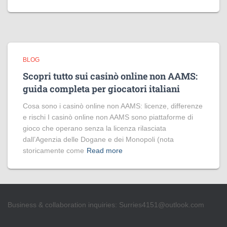
BLOG
Scopri tutto sui casinò online non AAMS:
guida completa per giocatori italiani
Cosa sono i casinò online non AAMS: licenze, differenze
e rischi I casinò online non AAMS sono piattaforme di
gioco che operano senza la licenza rilasciata
dall’Agenzia delle Dogane e dei Monopoli (nota
storicamente come
Read more
Business & collaboration inquiries:
Surries4151@outlook.com