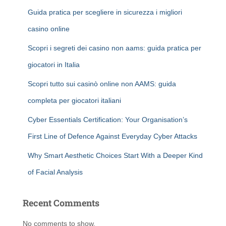
Guida pratica per scegliere in sicurezza i migliori
casino online
Scopri i segreti dei casino non aams: guida pratica per
giocatori in Italia
Scopri tutto sui casinò online non AAMS: guida
completa per giocatori italiani
Cyber Essentials Certification: Your Organisation’s
First Line of Defence Against Everyday Cyber Attacks
Why Smart Aesthetic Choices Start With a Deeper Kind
of Facial Analysis
Recent Comments
No comments to show.