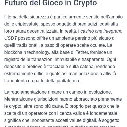
Futuro del Gioco in Crypto
Il tema della sicurezza è particolarmente sentito nell’ambito
delle criptovalute, spesso oggetto di pregiudizi legati alla
loro natura decentralizzata. In realtà, i
casinò che integrano
USDT
possono offrire un ambiente persino più sicuro di
quelli tradizionali, a patto di operare scelte oculate. La
blockchain technology, alla base di Tether, fornisce un
registro delle transazioni immutabile e trasparente. Ogni
deposito e prelievo è tracciabile sulla catena, rendendo
estremamente difficile qualsiasi manipolazione o attività
fraudolenta da parte della piattaforma.
La regolamentazione rimane un campo in evoluzione.
Mentre alcune giurisdizioni hanno abbracciato pienamente
le crypto, altre sono più caute. È proprio per questo che la
scelta di un operatore con licenza valida è fondamentale:
significa che, nonostante accetti valute digitali, è soggetto