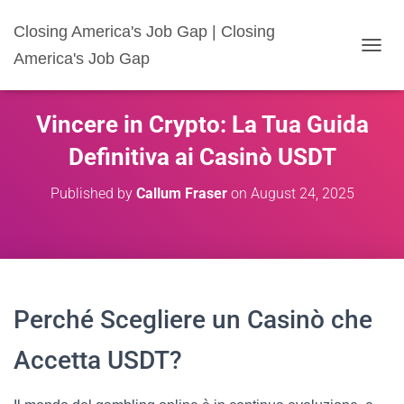
Closing America's Job Gap | Closing
America's Job Gap
T
O
G
G
Vincere in Crypto: La Tua Guida
L
E
Definitiva ai Casinò USDT
N
A
Published by
Callum Fraser
on
August 24, 2025
V
I
G
A
T
I
O
Perché Scegliere un Casinò che
N
Accetta USDT?