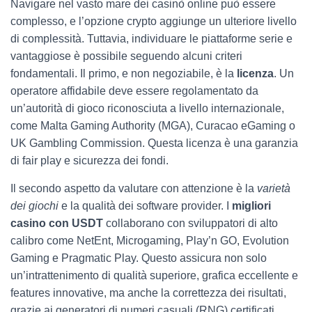
Navigare nel vasto mare dei casinò online può essere
complesso, e l’opzione crypto aggiunge un ulteriore livello
di complessità. Tuttavia, individuare le piattaforme serie e
vantaggiose è possibile seguendo alcuni criteri
fondamentali. Il primo, e non negoziabile, è la
licenza
. Un
operatore affidabile deve essere regolamentato da
un’autorità di gioco riconosciuta a livello internazionale,
come Malta Gaming Authority (MGA), Curacao eGaming o
UK Gambling Commission. Questa licenza è una garanzia
di fair play e sicurezza dei fondi.
Il secondo aspetto da valutare con attenzione è la
varietà
dei giochi
e la qualità dei software provider. I
migliori
casino con USDT
collaborano con sviluppatori di alto
calibro come NetEnt, Microgaming, Play’n GO, Evolution
Gaming e Pragmatic Play. Questo assicura non solo
un’intrattenimento di qualità superiore, grafica eccellente e
features innovative, ma anche la correttezza dei risultati,
grazie ai generatori di numeri casuali (RNG) certificati.