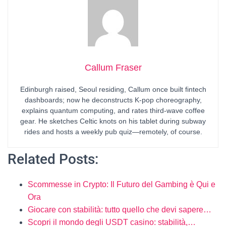
Callum Fraser
Edinburgh raised, Seoul residing, Callum once built fintech
dashboards; now he deconstructs K-pop choreography,
explains quantum computing, and rates third-wave coffee
gear. He sketches Celtic knots on his tablet during subway
rides and hosts a weekly pub quiz—remotely, of course.
Related Posts:
Scommesse in Crypto: Il Futuro del Gambing è Qui e
Ora
Giocare con stabilità: tutto quello che devi sapere…
Scopri il mondo degli USDT casino: stabilità,…