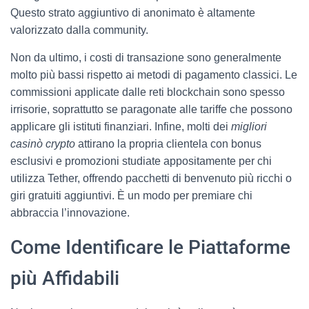
Questo strato aggiuntivo di anonimato è altamente
valorizzato dalla community.
Non da ultimo, i costi di transazione sono generalmente
molto più bassi rispetto ai metodi di pagamento classici. Le
commissioni applicate dalle reti blockchain sono spesso
irrisorie, soprattutto se paragonate alle tariffe che possono
applicare gli istituti finanziari. Infine, molti dei
migliori
casinò crypto
attirano la propria clientela con bonus
esclusivi e promozioni studiate appositamente per chi
utilizza Tether, offrendo pacchetti di benvenuto più ricchi o
giri gratuiti aggiuntivi. È un modo per premiare chi
abbraccia l’innovazione.
Come Identificare le Piattaforme
più Affidabili