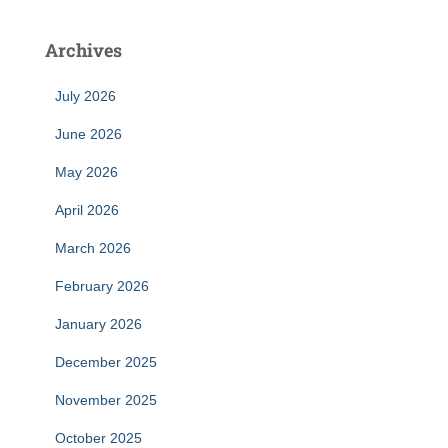
Archives
July 2026
June 2026
May 2026
April 2026
March 2026
February 2026
January 2026
December 2025
November 2025
October 2025