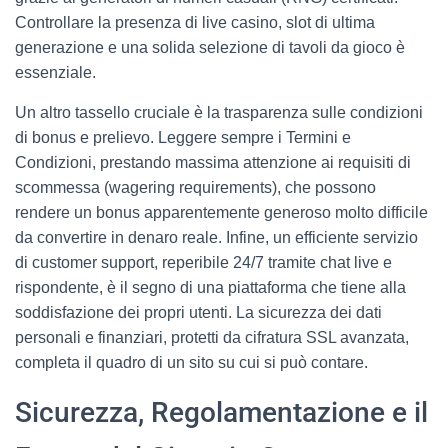
Controllare la presenza di live casino, slot di ultima
generazione e una solida selezione di tavoli da gioco è
essenziale.
Un altro tassello cruciale è la trasparenza sulle condizioni
di bonus e prelievo. Leggere sempre i Termini e
Condizioni, prestando massima attenzione ai requisiti di
scommessa (wagering requirements), che possono
rendere un bonus apparentemente generoso molto difficile
da convertire in denaro reale. Infine, un efficiente servizio
di customer support, reperibile 24/7 tramite chat live e
rispondente, è il segno di una piattaforma che tiene alla
soddisfazione dei propri utenti. La sicurezza dei dati
personali e finanziari, protetti da cifratura SSL avanzata,
completa il quadro di un sito su cui si può contare.
Sicurezza, Regolamentazione e il