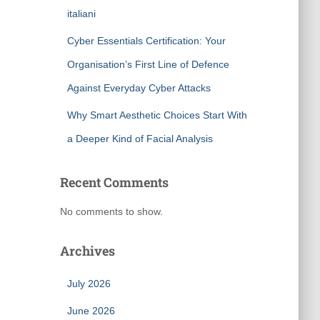
italiani
Cyber Essentials Certification: Your
Organisation’s First Line of Defence
Against Everyday Cyber Attacks
Why Smart Aesthetic Choices Start With
a Deeper Kind of Facial Analysis
Recent Comments
No comments to show.
Archives
July 2026
June 2026