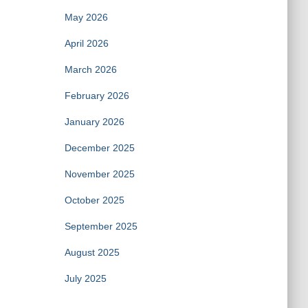
May 2026
April 2026
March 2026
February 2026
January 2026
December 2025
November 2025
October 2025
September 2025
August 2025
July 2025