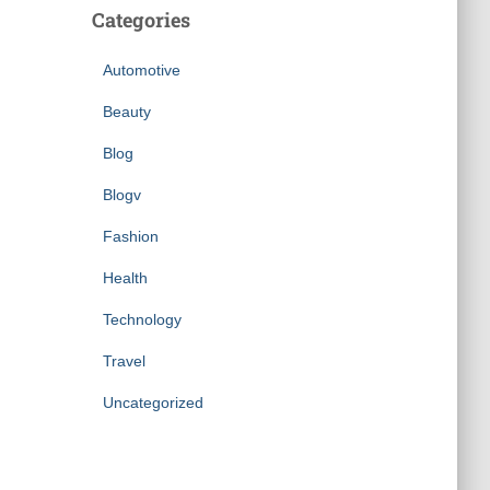
Categories
Automotive
Beauty
Blog
Blogv
Fashion
Health
Technology
Travel
Uncategorized