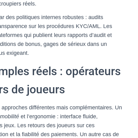
croupiers réels.
r des politiques internes robustes : audits
t transparence sur les procédures KYC/AML. Les
eformes qui publient leurs rapports d’audit et
onditions de bonus, gages de sérieux dans un
us exigeant.
mples réels : opérateurs
rs de joueurs
es approches différentes mais complémentaires. Un
mobilité
et l’ergonomie : interface fluide,
s jeux. Les retours des joueurs sur ces
ation et la fiabilité des paiements. Un autre cas de