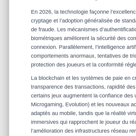
En 2026, la technologie façonne l’excellen
cryptage et l’adoption généralisée de stand
de fraude. Les mécanismes d’authentification 
biométriques améliorent la sécurité des co
connexion. Parallèlement, l’intelligence art
comportements anormaux, tentatives de trich
protection des joueurs et la conformité rég
La blockchain et les systèmes de paie en c
transparence des transactions, rapidité des r
certains jeux augmentent la confiance des u
Microgaming, Evolution) et les nouveaux a
adaptés au mobile, tandis que la réalité vi
immersives qui rapprochent le joueur du réa
l’amélioration des infrastructures réseau ren