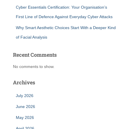
Cyber Essentials Certification: Your Organisation’s
First Line of Defence Against Everyday Cyber Attacks
Why Smart Aesthetic Choices Start With a Deeper Kind
of Facial Analysis
Recent Comments
No comments to show.
Archives
July 2026
June 2026
May 2026
April 2026