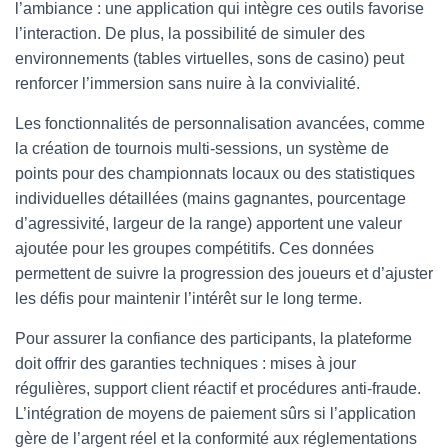
l’ambiance : une application qui intègre ces outils favorise
l’interaction. De plus, la possibilité de simuler des
environnements (tables virtuelles, sons de casino) peut
renforcer l’immersion sans nuire à la convivialité.
Les fonctionnalités de personnalisation avancées, comme
la création de tournois multi-sessions, un système de
points pour des championnats locaux ou des statistiques
individuelles détaillées (mains gagnantes, pourcentage
d’agressivité, largeur de la range) apportent une valeur
ajoutée pour les groupes compétitifs. Ces données
permettent de suivre la progression des joueurs et d’ajuster
les défis pour maintenir l’intérêt sur le long terme.
Pour assurer la confiance des participants, la plateforme
doit offrir des garanties techniques : mises à jour
régulières, support client réactif et procédures anti-fraude.
L’intégration de moyens de paiement sûrs si l’application
gère de l’argent réel et la conformité aux réglementations