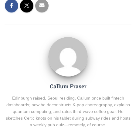
Callum Fraser
Edinburgh raised, Seoul residing, Callum once built fintech
dashboards; now he deconstructs K-pop choreography, explains
quantum computing, and rates third-wave coffee gear. He
sketches Celtic knots on his tablet during subway rides and hosts
a weekly pub quiz—remotely, of course.