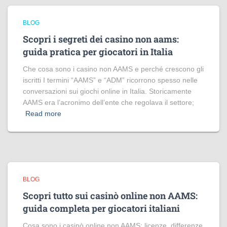
BLOG
Scopri i segreti dei casino non aams:
guida pratica per giocatori in Italia
Che cosa sono i casino non AAMS e perché crescono gli
iscritti I termini “AAMS” e “ADM” ricorrono spesso nelle
conversazioni sui giochi online in Italia. Storicamente
AAMS era l’acronimo dell’ente che regolava il settore;
Read more
BLOG
Scopri tutto sui casinò online non AAMS:
guida completa per giocatori italiani
Cosa sono i casinò online non AAMS: licenze, differenze