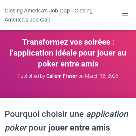
Closing America's Job Gap | Closing
America's Job Gap
T
O
G
G
Transformez vos soirées :
L
E
l’application idéale pour jouer au
N
A
poker entre amis
V
I
Published by
Callum Fraser
on
March 18, 2026
G
A
T
I
O
N
Pourquoi choisir une
application
poker
pour
jouer entre amis