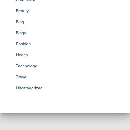
Beauty
Blog
Blogv
Fashion
Health
Technology
Travel
Uncategorized