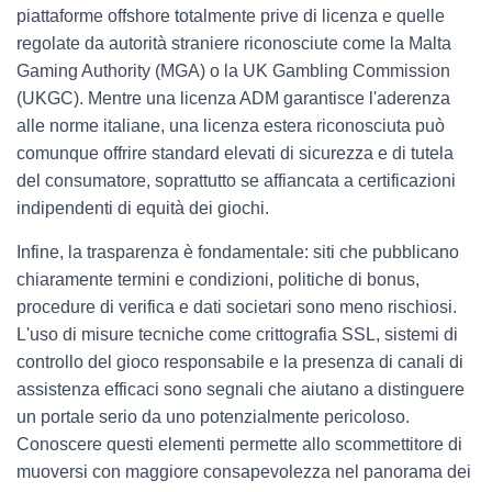
piattaforme offshore totalmente prive di licenza e quelle
regolate da autorità straniere riconosciute come la Malta
Gaming Authority (MGA) o la UK Gambling Commission
(UKGC). Mentre una licenza ADM garantisce l'aderenza
alle norme italiane, una licenza estera riconosciuta può
comunque offrire standard elevati di sicurezza e di tutela
del consumatore, soprattutto se affiancata a certificazioni
indipendenti di equità dei giochi.
Infine, la trasparenza è fondamentale: siti che pubblicano
chiaramente termini e condizioni, politiche di bonus,
procedure di verifica e dati societari sono meno rischiosi.
L'uso di misure tecniche come crittografia SSL, sistemi di
controllo del gioco responsabile e la presenza di canali di
assistenza efficaci sono segnali che aiutano a distinguere
un portale serio da uno potenzialmente pericoloso.
Conoscere questi elementi permette allo scommettitore di
muoversi con maggiore consapevolezza nel panorama dei