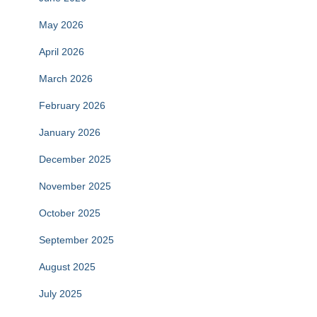
May 2026
April 2026
March 2026
February 2026
January 2026
December 2025
November 2025
October 2025
September 2025
August 2025
July 2025