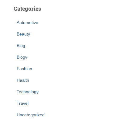
Categories
Automotive
Beauty
Blog
Blogv
Fashion
Health
Technology
Travel
Uncategorized