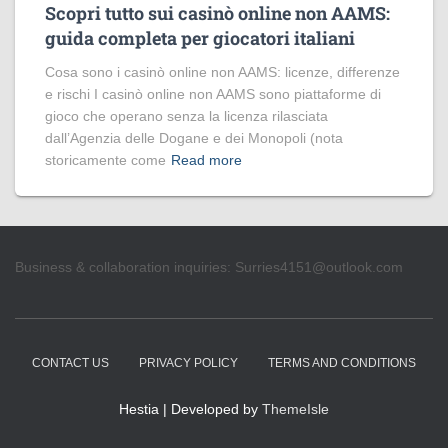
Scopri tutto sui casinò online non AAMS:
guida completa per giocatori italiani
Cosa sono i casinò online non AAMS: licenze, differenze
e rischi I casinò online non AAMS sono piattaforme di
gioco che operano senza la licenza rilasciata
dall’Agenzia delle Dogane e dei Monopoli (nota
storicamente come
Read more
Business & collaboration inquiries:
Surries4151@outlook.com
CONTACT US
PRIVACY POLICY
TERMS AND CONDITIONS
Hestia | Developed by
ThemeIsle