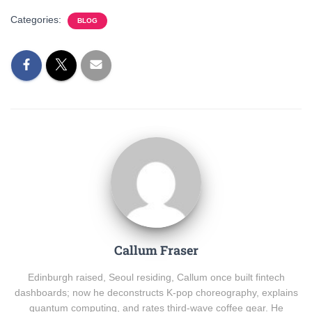
Categories:
BLOG
Callum Fraser
Edinburgh raised, Seoul residing, Callum once built fintech
dashboards; now he deconstructs K-pop choreography, explains
quantum computing, and rates third-wave coffee gear. He