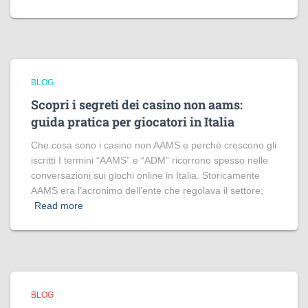
BLOG
Scopri i segreti dei casino non aams:
guida pratica per giocatori in Italia
Che cosa sono i casino non AAMS e perché crescono gli
iscritti I termini “AAMS” e “ADM” ricorrono spesso nelle
conversazioni sui giochi online in Italia. Storicamente
AAMS era l’acronimo dell’ente che regolava il settore;
Read more
BLOG