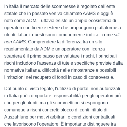
In Italia il mercato delle scommesse è regolato dall'ente
statale che in passato veniva chiamato AAMS e oggi è
noto come ADM. Tuttavia esiste un ampio ecosistema di
operatori con licenze estere che propongono piattaforme a
utenti italiani: questi sono comunemente indicati come
siti
non AAMS
. Comprendere la differenza tra un sito
regolamentato da ADM e un operatore con licenza
straniera è il primo passo per valutare i rischi. I principali
rischi includono l'assenza di tutele specifiche previste dalla
normativa italiana, difficoltà nelle rimostranze e possibili
limitazioni nel recupero di fondi in caso di controversie.
Dal punto di vista legale, l'utilizzo di portali non autorizzati
in Italia può comportare responsabilità per gli operatori più
che per gli utenti, ma gli scommettitori si espongono
comunque a rischi concreti: blocco di conti, rifiuto di
Auszahlung per motivi arbitrari, e condizioni contrattuali
che favoriscono l'operatore. È importante distinguere tra