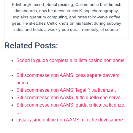
Edinburgh raised, Seoul residing, Callum once built fintech
dashboards; now he deconstructs K-pop choreography,
explains quantum computing, and rates third-wave coffee
gear. He sketches Celtic knots on his tablet during subway
rides and hosts a weekly pub quiz—remotely, of course.
Related Posts:
Scopri la guida completa alla lista casino non aams:
…
Siti scommesse non AAMS: cosa sapere davvero
prima…
Siti scommesse non AAMS “legali”: tra licenze…
Siti scommesse non AAMS: tutto quello che serve…
Siti scommesse non AAMS: guida critica tra licenze,
…
Lista casino online non AAMS: ciò che devi sapere…