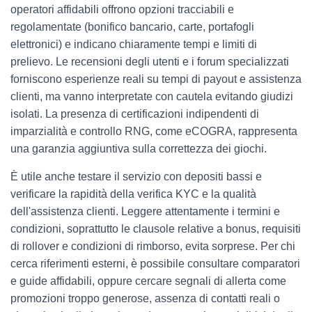
operatori affidabili offrono opzioni tracciabili e
regolamentate (bonifico bancario, carte, portafogli
elettronici) e indicano chiaramente tempi e limiti di
prelievo. Le recensioni degli utenti e i forum specializzati
forniscono esperienze reali su tempi di payout e assistenza
clienti, ma vanno interpretate con cautela evitando giudizi
isolati. La presenza di certificazioni indipendenti di
imparzialità e controllo RNG, come eCOGRA, rappresenta
una garanzia aggiuntiva sulla correttezza dei giochi.
È utile anche testare il servizio con depositi bassi e
verificare la rapidità della verifica KYC e la qualità
dell'assistenza clienti. Leggere attentamente i termini e
condizioni, soprattutto le clausole relative a bonus, requisiti
di rollover e condizioni di rimborso, evita sorprese. Per chi
cerca riferimenti esterni, è possibile consultare comparatori
e guide affidabili, oppure cercare segnali di allerta come
promozioni troppo generose, assenza di contatti reali o