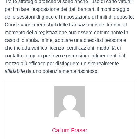
Tra le strategie pratiche vi sono anche l'uso di carte virtuali
per limitare l'esposizione dei dati bancari, il monitoraggio
delle sessioni di gioco e l'impostazione di limiti di deposito.
Conservare screenshot delle transazioni e dei termini al
momento della registrazione può essere determinante in
caso di disputa. Infine, adottare una checklist personale
che includa verifica licenza, certificazioni, modalità di
contatto, tempi di prelievo e recensioni indipendenti è il
mezzo più efficace per distinguere un sito realmente
affidabile
da uno potenzialmente rischioso.
Callum Fraser