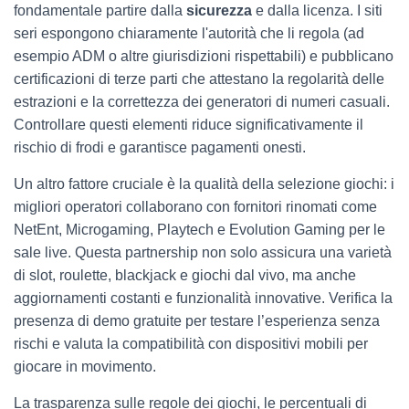
fondamentale partire dalla
sicurezza
e dalla licenza. I siti
seri espongono chiaramente l'autorità che li regola (ad
esempio ADM o altre giurisdizioni rispettabili) e pubblicano
certificazioni di terze parti che attestano la regolarità delle
estrazioni e la correttezza dei generatori di numeri casuali.
Controllare questi elementi riduce significativamente il
rischio di frodi e garantisce pagamenti onesti.
Un altro fattore cruciale è la qualità della selezione giochi: i
migliori operatori collaborano con fornitori rinomati come
NetEnt, Microgaming, Playtech e Evolution Gaming per le
sale live. Questa partnership non solo assicura una varietà
di slot, roulette, blackjack e giochi dal vivo, ma anche
aggiornamenti costanti e funzionalità innovative. Verifica la
presenza di demo gratuite per testare l’esperienza senza
rischi e valuta la compatibilità con dispositivi mobili per
giocare in movimento.
La trasparenza sulle regole dei giochi, le percentuali di