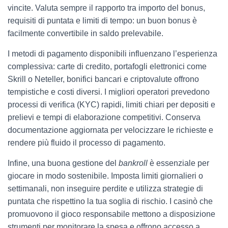
vincite. Valuta sempre il rapporto tra importo del bonus,
requisiti di puntata e limiti di tempo: un buon bonus è
facilmente convertibile in saldo prelevabile.
I metodi di pagamento disponibili influenzano l’esperienza
complessiva: carte di credito, portafogli elettronici come
Skrill o Neteller, bonifici bancari e criptovalute offrono
tempistiche e costi diversi. I migliori operatori prevedono
processi di verifica (KYC) rapidi, limiti chiari per depositi e
prelievi e tempi di elaborazione competitivi. Conserva
documentazione aggiornata per velocizzare le richieste e
rendere più fluido il processo di pagamento.
Infine, una buona gestione del
bankroll
è essenziale per
giocare in modo sostenibile. Imposta limiti giornalieri o
settimanali, non inseguire perdite e utilizza strategie di
puntata che rispettino la tua soglia di rischio. I casinò che
promuovono il gioco responsabile mettono a disposizione
strumenti per monitorare la spesa e offrono accesso a