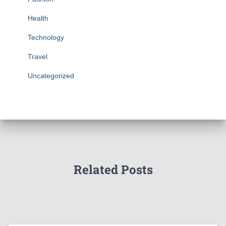
Health
Technology
Travel
Uncategorized
Related Posts