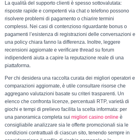
La qualità del supporto clienti è spesso sottovalutata:
risposte rapide e competenti via chat o telefono possono
risolvere problemi di pagamento o chiarire termini
complessi. Nei casi di contenzioso riguardante bonus o
pagamenti l’esistenza di registrazioni delle conversazioni e
una policy chiara fanno la differenza. Inoltre, leggere
recensioni aggiornate e verificare thread su forum
indipendenti aiuta a capire la reputazione reale di una
piattaforma.
Per chi desidera una raccolta curata dei migliori operatori e
comparazioni aggiornate, è utile consultare risorse che
aggregano valutazioni basate su criteri trasparenti. Un
elenco che confronta licenze, percentuali RTP, varietà di
giochi e tempi di prelievo facilita la scelta informata: per
una panoramica completa sui
migliori casino online
è
consigliabile analizzare sia le offerte promozionali sia le
condizioni contrattuali di ciascun sito, tenendo sempre in