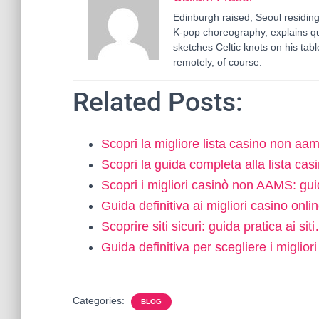
Edinburgh raised, Seoul residin
K-pop choreography, explains q
sketches Celtic knots on his ta
remotely, of course.
Related Posts:
Scopri la migliore lista casino non a
Scopri la guida completa alla lista c
Scopri i migliori casinò non AAMS: gu
Guida definitiva ai migliori casino o
Scoprire siti sicuri: guida pratica ai sit
Guida definitiva per scegliere i miglio
Categories:
BLOG