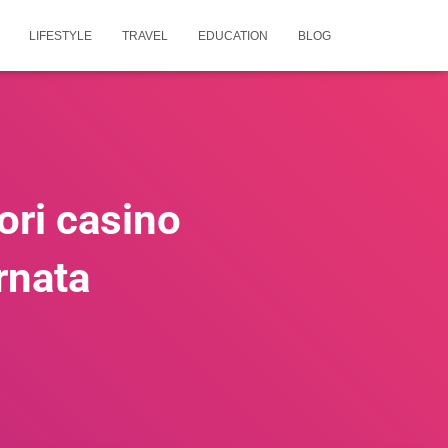
LIFESTYLE
TRAVEL
EDUCATION
BLOG
iori casino
rnata