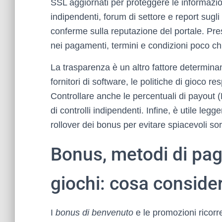
SSL aggiornati per proteggere le informazion
indipendenti, forum di settore e report sugli 
conferme sulla reputazione del portale. Pre
nei pagamenti, termini e condizioni poco chiar
La trasparenza è un altro fattore determinan
fornitori di software, le politiche di gioco res
Controllare anche le percentuali di payout (
di controlli indipendenti. Infine, è utile legge
rollover dei bonus per evitare spiacevoli so
Bonus, metodi di pag
giochi: cosa conside
I
bonus di benvenuto
e le promozioni ricorr