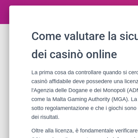
Come valutare la sic
dei casinò online
La prima cosa da controllare quando si cer
casinò affidabile deve possedere una licenz
l'Agenzia delle Dogane e dei Monopoli (ADM) 
come la Malta Gaming Authority (MGA). La pr
sotto regolamentazione e che i giochi sono s
dei risultati.
Oltre alla licenza, è fondamentale verificare l