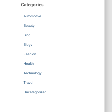
Categories
Automotive
Beauty
Blog
Blogv
Fashion
Health
Technology
Travel
Uncategorized