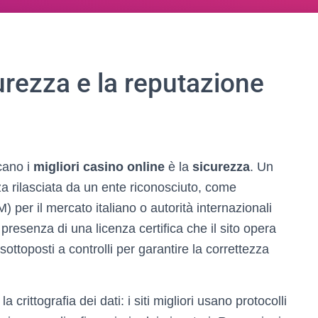
urezza e la reputazione
cano i
migliori casino online
è la
sicurezza
. Un
a rilasciata da un ente riconosciuto, come
per il mercato italiano o autorità internazionali
esenza di una licenza certifica che il sito opera
ottoposti a controlli per garantire la correttezza
a crittografia dei dati: i siti migliori usano protocolli