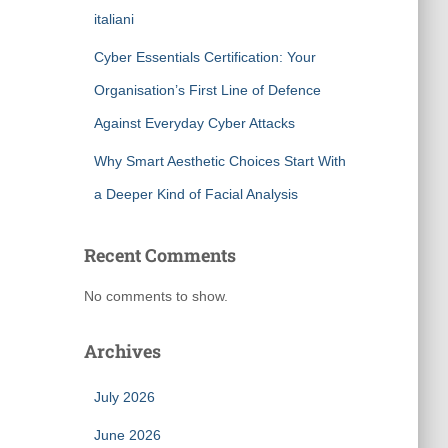
italiani
Cyber Essentials Certification: Your
Organisation’s First Line of Defence
Against Everyday Cyber Attacks
Why Smart Aesthetic Choices Start With
a Deeper Kind of Facial Analysis
Recent Comments
No comments to show.
Archives
July 2026
June 2026