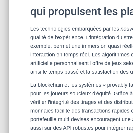
qui propulsent les p
Les technologies embarquées par les
nouv
qualité de l'expérience. L'intégration du str
exemple, permet une immersion quasi réell
interaction en temps réel. Les algorithmes 
artificielle personnalisent l'offre de jeux 
ainsi le temps passé et la satisfaction des ut
La blockchain et les systèmes « provably fa
pour les joueurs soucieux d'équité. Grâce à
vérifier l'intégrité des tirages et des distri
monnaies facilite des transactions rapides e
portefeuille multi-devises encouragent une
aussi sur des API robustes pour intégrer ra