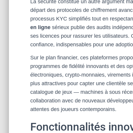
La sécurité constitue un autre argument maj
départ des protocoles de chiffrement avanc
processus KYC simplifiés tout en respecta
en ligne
sérieux publie des audits indépend
ses licences pour rassurer les utilisateurs.
confiance, indispensables pour une adoptio
Sur le plan financier, ces plateformes prop
programmes de fidélité innovants et des op
électroniques, crypto-monnaies, virements 
plus attractives pour capter une clientèle s
catalogue de jeux — machines à sous récente
collaboration avec de nouveaux développeu
attentes des joueurs contemporains.
Fonctionnalités inno