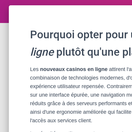
Pourquoi opter pour
ligne
plutôt qu'une pl
Les
nouveaux casinos en ligne
attirent l'
combinaison de technologies modernes, d'of
expérience utilisateur repensée. Contrairem
sur une interface épurée, une navigation 
réduits grâce à des serveurs performants e
ainsi d'une ergonomie améliorée qui facilite
l'accès aux services client.