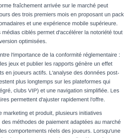
orme fraîchement arrivée sur le marché peut
ours des trois premiers mois en proposant un pack
domadaires et une expérience mobile supérieure.
ts médias ciblés permet d'accélérer la notoriété tout
nversion optimisées.
ntre l'importance de la conformité réglementaire :
 les jeux et publier les rapports génère un effet
nts en joueurs actifs. L'analyse des données post-
estent plus longtemps sur les plateformes qui
tégré, clubs VIP) et une navigation simplifiée. Les
ires permettent d'ajuster rapidement l'offre.
e marketing et produit, plusieurs initiatives
ées, des méthodes de paiement adaptées au marché
les comportements réels des joueurs. Lorsqu'une