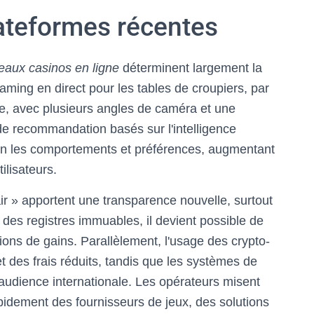
lateformes récentes
eaux casinos en ligne
déterminent largement la
eaming en direct pour les tables de croupiers, par
e, avec plusieurs angles de caméra et une
de recommandation basés sur l'intelligence
selon les comportements et préférences, augmentant
ilisateurs.
ir » apportent une transparence nouvelle, surtout
 des registres immuables, il devient possible de
butions de gains. Parallèlement, l'usage des crypto-
t des frais réduits, tandis que les systèmes de
 audience internationale. Les opérateurs misent
pidement des fournisseurs de jeux, des solutions