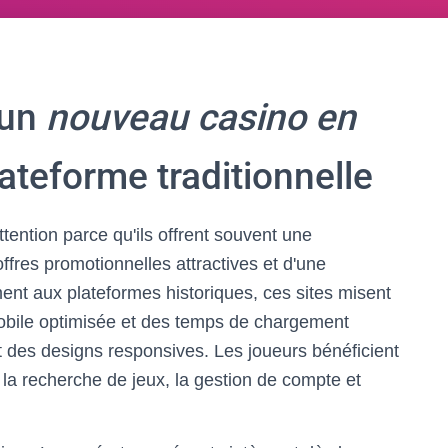
 un
nouveau casino en
ateforme traditionnelle
attention parce qu'ils offrent souvent une
fres promotionnelles attractives et d'une
ent aux plateformes historiques, ces sites misent
mobile optimisée et des temps de chargement
t des designs responsives. Les joueurs bénéficient
 la recherche de jeux, la gestion de compte et