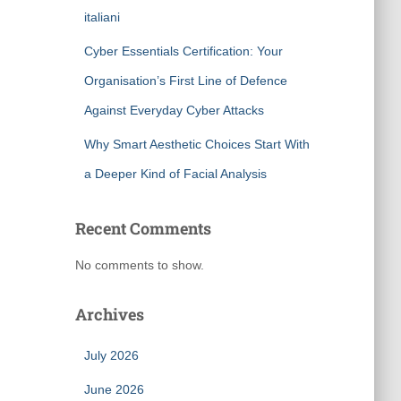
italiani
Cyber Essentials Certification: Your
Organisation’s First Line of Defence
Against Everyday Cyber Attacks
Why Smart Aesthetic Choices Start With
a Deeper Kind of Facial Analysis
Recent Comments
No comments to show.
Archives
July 2026
June 2026