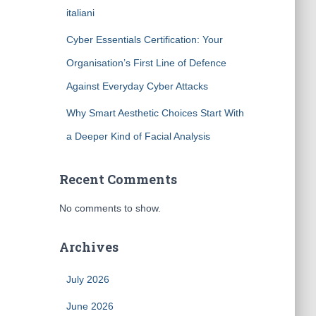
italiani
Cyber Essentials Certification: Your
Organisation’s First Line of Defence
Against Everyday Cyber Attacks
Why Smart Aesthetic Choices Start With
a Deeper Kind of Facial Analysis
Recent Comments
No comments to show.
Archives
July 2026
June 2026