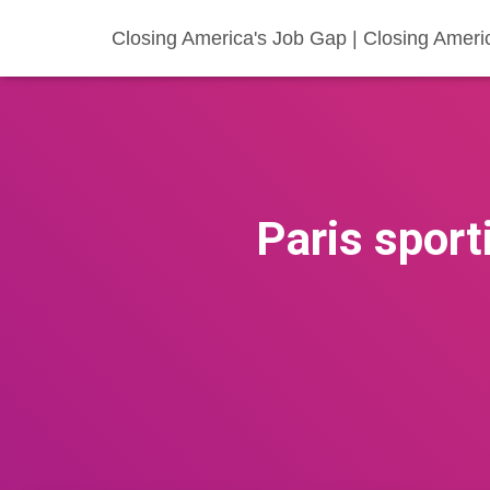
Closing America's Job Gap | Closing Ameri
Paris sport