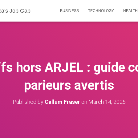
ca's Job Gap
BUSINESS
TECHNOLOGY
HEALTH
ifs hors ARJEL : guide 
parieurs avertis
Published by
Callum Fraser
on
March 14, 2026