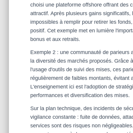
choisi une plateforme offshore offrant des
attractif. Après plusieurs gains significatif
impossibles à remplir pour retirer les fonds
positif. Cet exemple met en lumière l'import
bonus et aux retraits.
Exemple 2 : une communauté de parieurs a 
la diversité des marchés proposés. Grâce à 
l'usage d'outils de suivi des mises, ces parie
régulièrement de faibles montants, évitant 
L'enseignement ici est l'adoption de stratég
performances et diversification des mises.
Sur la plan technique, des incidents de séc
vigilance constante : fuite de données, att
services sont des risques non négligeables.