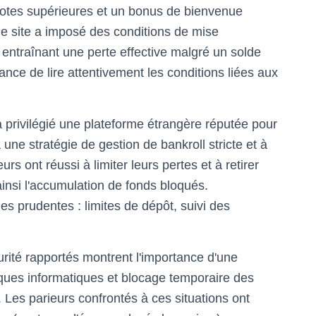
 cotes supérieures et un bonus de bienvenue
s, le site a imposé des conditions de mise
, entraînant une perte effective malgré un solde
ance de lire attentivement les conditions liées aux
privilégié une plateforme étrangère réputée pour
une stratégie de gestion de bankroll stricte et à
urs ont réussi à limiter leurs pertes et à retirer
ainsi l'accumulation de fonds bloqués.
ies prudentes : limites de dépôt, suivi des
urité rapportés montrent l'importance d'une
aques informatiques et blocage temporaire des
 Les parieurs confrontés à ces situations ont