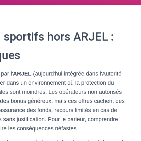
 sportifs hors ARJEL :
sques
par l'
ARJEL
(aujourd'hui intégrée dans l'Autorité
uer dans un environnement où la protection du
gales sont moindres. Les opérateurs non autorisés
 des bonus généreux, mais ces offres cachent des
'assurance des fonds, recours limités en cas de
s sans justification. Pour le parieur, comprendre
uire les conséquences néfastes.