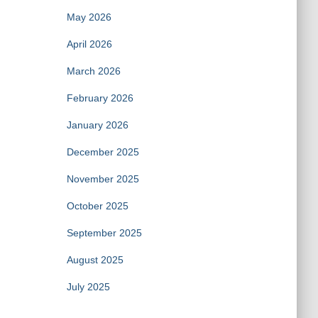
May 2026
April 2026
March 2026
February 2026
January 2026
December 2025
November 2025
October 2025
September 2025
August 2025
July 2025