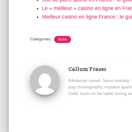
Le « meilleur » casino en ligne en F
Meilleur casino en ligne France : le g
Categories:
BLOG
Callum Fraser
Edinburgh raised, Seoul residing,
pop choreography, explains quant
Celtic knots on his tablet during