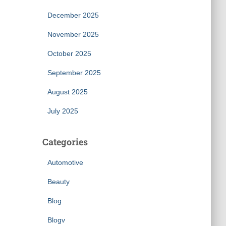
December 2025
November 2025
October 2025
September 2025
August 2025
July 2025
Categories
Automotive
Beauty
Blog
Blogv