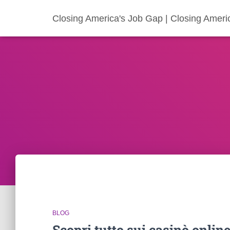
Closing America's Job Gap | Closing Ameri
BLOG
Scopri tutto sui casinò onli