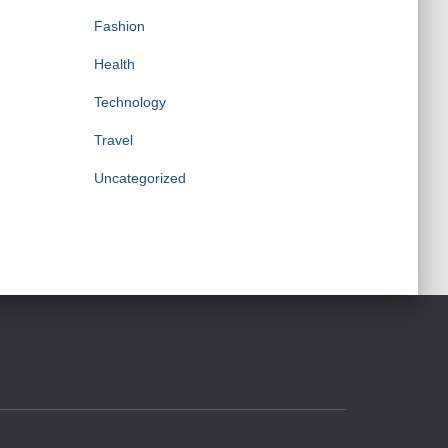
Fashion
Health
Technology
Travel
Uncategorized