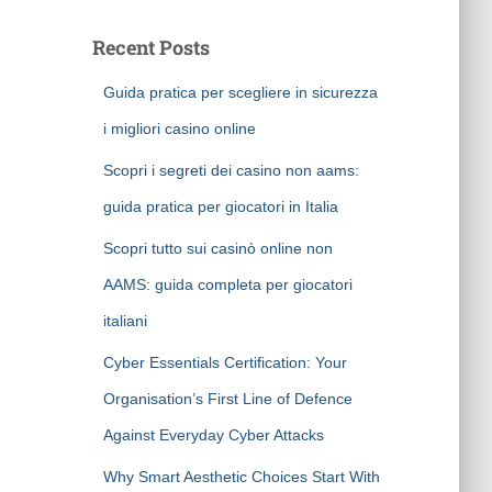
Recent Posts
Guida pratica per scegliere in sicurezza
i migliori casino online
Scopri i segreti dei casino non aams:
guida pratica per giocatori in Italia
Scopri tutto sui casinò online non
AAMS: guida completa per giocatori
italiani
Cyber Essentials Certification: Your
Organisation’s First Line of Defence
Against Everyday Cyber Attacks
Why Smart Aesthetic Choices Start With