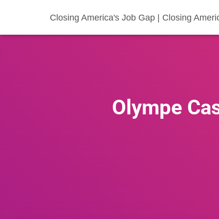
Closing America's Job Gap | Closing Ameri
Olympe Casi