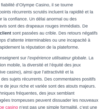
 fiabilité d’Olympe Casino, il se tourne
ints récurrents scrutés incluent la rapidité et la
ur la confiance. Un délai anormal ou des
 avis sont des drapeaux rouges immédiats. De
client
sont passées au crible. Des retours négatifs
ps d’attente interminables ou une incapacité à
pidement la réputation de la plateforme.
enseignent sur
l’expérience utilisateur globale
. La
tion mobile, la diversité et l’équité des jeux
e casino), ainsi que l’attractivité et la
des sujets récurrents. Des commentaires positifs
fre de jeux riche et variée sont des atouts majeurs.
echniques fréquentes, des jeux semblant
jugées trompeuses peuvent dissuader les nouveaux
pe casino
n’est pas une simple formalité, c’est une