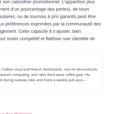
son calendrier promotionnel. L’apparition plus
ent d’un pourcentage des pertes), de tours
ulaires, ou de tournois à prix garantis peut être
aux préférences exprimées par la communauté des
gement. Cette capacité à s’ajuster, bien
our rester compétitif et fidéliser une clientèle de
g, Callum once built fintech dashboards; now he deconstructs
uantum computing, and rates third-wave coffee gear. He
blet during subway rides and hosts a weekly pub quiz—