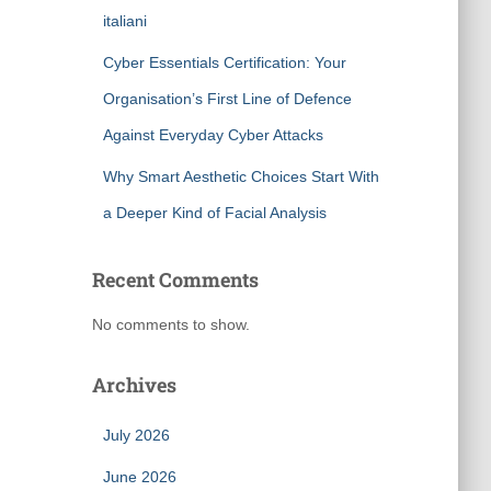
italiani
Cyber Essentials Certification: Your
Organisation’s First Line of Defence
Against Everyday Cyber Attacks
Why Smart Aesthetic Choices Start With
a Deeper Kind of Facial Analysis
Recent Comments
No comments to show.
Archives
July 2026
June 2026