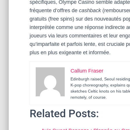
spécifiques, Olympe Casino semble adapter 
fréquente d’offres de
cashback
(remboursem
gratuits (free spins) sur des nouveautés pop
interprétée comme une réponse indirecte 
joueurs via leurs commentaires et leur enga
qu’imparfaite et parfois lente, est cruciale p
plus en plus exigeante et informée.
Callum Fraser
Edinburgh raised, Seoul residin
K-pop choreography, explains q
sketches Celtic knots on his ta
remotely, of course.
Related Posts: