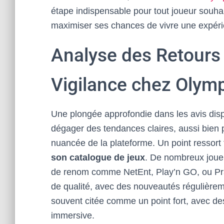
étape indispensable pour tout joueur souh
maximiser ses chances de vivre une expérie
Analyse des Retours 
Vigilance chez Olym
Une plongée approfondie dans les avis di
dégager des tendances claires, aussi bien 
nuancée de la plateforme. Un point ressor
son catalogue de jeux
. De nombreux joueu
de renom comme NetEnt, Play’n GO, ou Prag
de qualité, avec des nouveautés régulièrem
souvent citée comme un point fort, avec de
immersive.