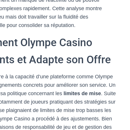
chent un manque de réactivité ou de pouvoir
complexes rapidement. Cette analyse montre
mais doit travailler sur la fluidité des
lle pour consolider sa réputation.
ment Olympe Casino
ents et Adapte son Offre
ure à la capacité d’une plateforme comme Olympe
eignements concrets pour améliorer son service. Un
 sa politique concernant les
limites de mise
. Suite
otamment de joueurs pratiquant des stratégies sur
se plaignaient de limites de mise trop basses les
lympe Casino a procédé à des ajustements. Bien
aisons de responsabilité de jeu et de gestion des