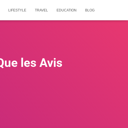
LIFESTYLE
TRAVEL
EDUCATION
BLOG
Que les Avis