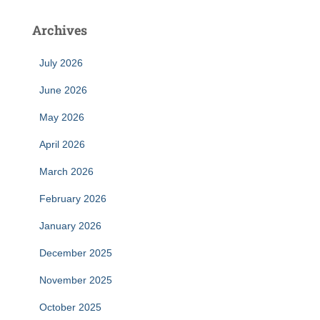
Archives
July 2026
June 2026
May 2026
April 2026
March 2026
February 2026
January 2026
December 2025
November 2025
October 2025