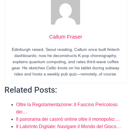
Callum Fraser
Edinburgh raised, Seoul residing, Callum once built fintech
dashboards; now he deconstructs K-pop choreography,
explains quantum computing, and rates third-wave coffee
gear. He sketches Celtic knots on his tablet during subway
rides and hosts a weekly pub quiz—remotely, of course.
Related Posts:
Oltre la Regolamentazione: Il Fascino Pericoloso
dei…
Il panorama dei casinò online oltre il monopolio:…
Il Labirinto Digitale: Navigare il Mondo del Gioco…