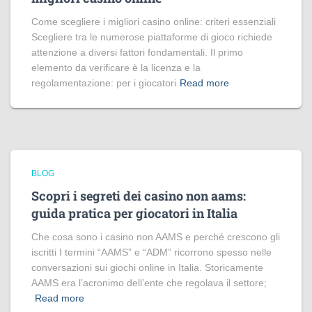
Come scegliere i migliori casino online: criteri essenziali
Scegliere tra le numerose piattaforme di gioco richiede
attenzione a diversi fattori fondamentali. Il primo
elemento da verificare è la licenza e la
regolamentazione: per i giocatori
Read more
BLOG
Scopri i segreti dei casino non aams:
guida pratica per giocatori in Italia
Che cosa sono i casino non AAMS e perché crescono gli
iscritti I termini “AAMS” e “ADM” ricorrono spesso nelle
conversazioni sui giochi online in Italia. Storicamente
AAMS era l’acronimo dell’ente che regolava il settore;
Read more