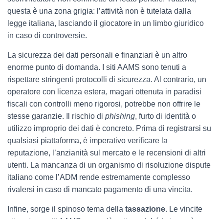
questa è una zona grigia: l’attività non è tutelata dalla
legge italiana, lasciando il giocatore in un limbo giuridico
in caso di controversie.
La sicurezza dei dati personali e finanziari è un altro
enorme punto di domanda. I siti AAMS sono tenuti a
rispettare stringenti protocolli di sicurezza. Al contrario, un
operatore con licenza estera, magari ottenuta in paradisi
fiscali con controlli meno rigorosi, potrebbe non offrire le
stesse garanzie. Il rischio di
phishing
, furto di identità o
utilizzo improprio dei dati è concreto. Prima di registrarsi su
qualsiasi piattaforma, è imperativo verificare la
reputazione, l’anzianità sul mercato e le recensioni di altri
utenti. La mancanza di un organismo di risoluzione dispute
italiano come l’ADM rende estremamente complesso
rivalersi in caso di mancato pagamento di una vincita.
Infine, sorge il spinoso tema della
tassazione
. Le vincite