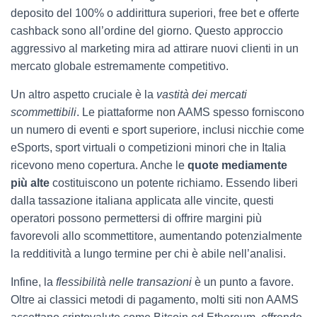
deposito del 100% o addirittura superiori, free bet e offerte
cashback sono all’ordine del giorno. Questo approccio
aggressivo al marketing mira ad attirare nuovi clienti in un
mercato globale estremamente competitivo.
Un altro aspetto cruciale è la
vastità dei mercati
scommettibili
. Le piattaforme non AAMS spesso forniscono
un numero di eventi e sport superiore, inclusi nicchie come
eSports, sport virtuali o competizioni minori che in Italia
ricevono meno copertura. Anche le
quote mediamente
più alte
costituiscono un potente richiamo. Essendo liberi
dalla tassazione italiana applicata alle vincite, questi
operatori possono permettersi di offrire margini più
favorevoli allo scommettitore, aumentando potenzialmente
la redditività a lungo termine per chi è abile nell’analisi.
Infine, la
flessibilità nelle transazioni
è un punto a favore.
Oltre ai classici metodi di pagamento, molti siti non AAMS