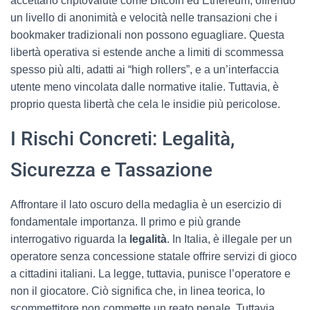
accettano criptovalute come Bitcoin ed Ethereum, offrendo
un livello di anonimità e velocità nelle transazioni che i
bookmaker tradizionali non possono eguagliare. Questa
libertà operativa si estende anche a limiti di scommessa
spesso più alti, adatti ai “high rollers”, e a un’interfaccia
utente meno vincolata dalle normative italie. Tuttavia, è
proprio questa libertà che cela le insidie più pericolose.
I Rischi Concreti: Legalità,
Sicurezza e Tassazione
Affrontare il lato oscuro della medaglia è un esercizio di
fondamentale importanza. Il primo e più grande
interrogativo riguarda la
legalità
. In Italia, è illegale per un
operatore senza concessione statale offrire servizi di gioco
a cittadini italiani. La legge, tuttavia, punisce l’operatore e
non il giocatore. Ciò significa che, in linea teorica, lo
scommettitore non commette un reato penale. Tuttavia,