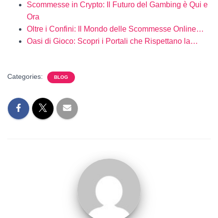
Scommesse in Crypto: Il Futuro del Gambing è Qui e
Ora
Oltre i Confini: Il Mondo delle Scommesse Online…
Oasi di Gioco: Scopri i Portali che Rispettano la…
Categories:
BLOG