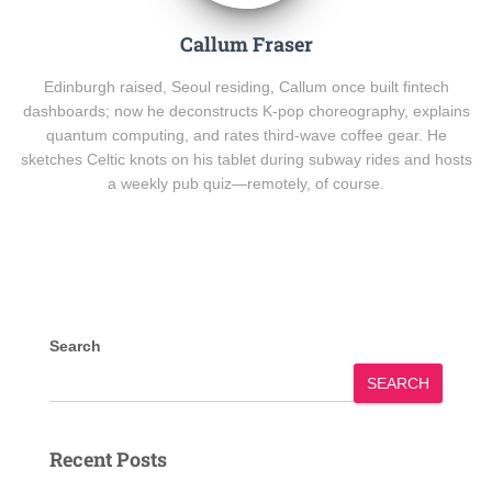
Callum Fraser
Edinburgh raised, Seoul residing, Callum once built fintech
dashboards; now he deconstructs K-pop choreography, explains
quantum computing, and rates third-wave coffee gear. He
sketches Celtic knots on his tablet during subway rides and hosts
a weekly pub quiz—remotely, of course.
Search
SEARCH
Recent Posts