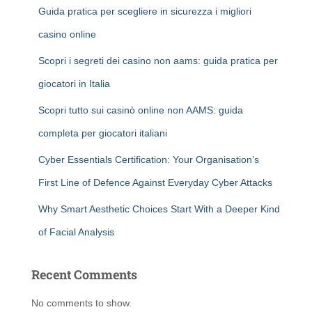
Guida pratica per scegliere in sicurezza i migliori
casino online
Scopri i segreti dei casino non aams: guida pratica per
giocatori in Italia
Scopri tutto sui casinò online non AAMS: guida
completa per giocatori italiani
Cyber Essentials Certification: Your Organisation’s
First Line of Defence Against Everyday Cyber Attacks
Why Smart Aesthetic Choices Start With a Deeper Kind
of Facial Analysis
Recent Comments
No comments to show.