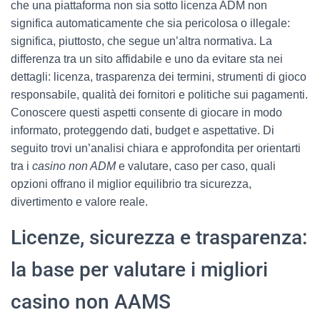
che una piattaforma non sia sotto licenza ADM non
significa automaticamente che sia pericolosa o illegale:
significa, piuttosto, che segue un’altra normativa. La
differenza tra un sito affidabile e uno da evitare sta nei
dettagli: licenza, trasparenza dei termini, strumenti di gioco
responsabile, qualità dei fornitori e politiche sui pagamenti.
Conoscere questi aspetti consente di giocare in modo
informato, proteggendo dati, budget e aspettative. Di
seguito trovi un’analisi chiara e approfondita per orientarti
tra i
casino non ADM
e valutare, caso per caso, quali
opzioni offrano il miglior equilibrio tra sicurezza,
divertimento e valore reale.
Licenze, sicurezza e trasparenza:
la base per valutare i migliori
casino non AAMS