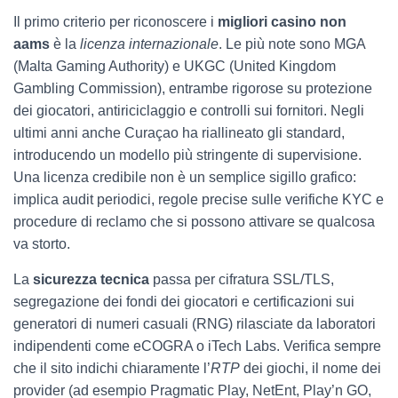
Il primo criterio per riconoscere i
migliori casino non
aams
è la
licenza internazionale
. Le più note sono MGA
(Malta Gaming Authority) e UKGC (United Kingdom
Gambling Commission), entrambe rigorose su protezione
dei giocatori, antiriciclaggio e controlli sui fornitori. Negli
ultimi anni anche Curaçao ha riallineato gli standard,
introducendo un modello più stringente di supervisione.
Una licenza credibile non è un semplice sigillo grafico:
implica audit periodici, regole precise sulle verifiche KYC e
procedure di reclamo che si possono attivare se qualcosa
va storto.
La
sicurezza tecnica
passa per cifratura SSL/TLS,
segregazione dei fondi dei giocatori e certificazioni sui
generatori di numeri casuali (RNG) rilasciate da laboratori
indipendenti come eCOGRA o iTech Labs. Verifica sempre
che il sito indichi chiaramente l’
RTP
dei giochi, il nome dei
provider (ad esempio Pragmatic Play, NetEnt, Play’n GO,