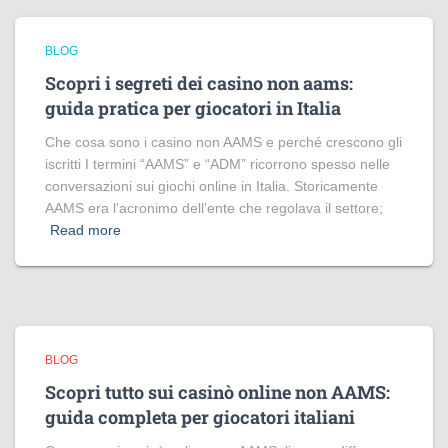
BLOG
Scopri i segreti dei casino non aams:
guida pratica per giocatori in Italia
Che cosa sono i casino non AAMS e perché crescono gli
iscritti I termini “AAMS” e “ADM” ricorrono spesso nelle
conversazioni sui giochi online in Italia. Storicamente
AAMS era l’acronimo dell’ente che regolava il settore;
Read more
BLOG
Scopri tutto sui casinò online non AAMS:
guida completa per giocatori italiani