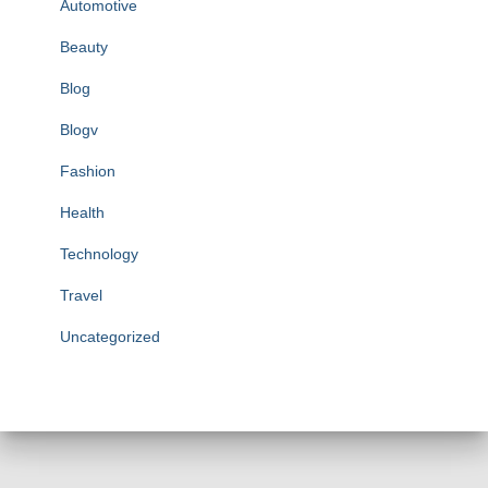
Automotive
Beauty
Blog
Blogv
Fashion
Health
Technology
Travel
Uncategorized