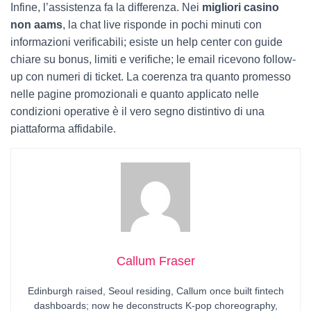
Infine, l’assistenza fa la differenza. Nei
migliori casino
non aams
, la chat live risponde in pochi minuti con
informazioni verificabili; esiste un help center con guide
chiare su bonus, limiti e verifiche; le email ricevono follow-
up con numeri di ticket. La coerenza tra quanto promesso
nelle pagine promozionali e quanto applicato nelle
condizioni operative è il vero segno distintivo di una
piattaforma affidabile.
Callum Fraser
Edinburgh raised, Seoul residing, Callum once built fintech
dashboards; now he deconstructs K-pop choreography,