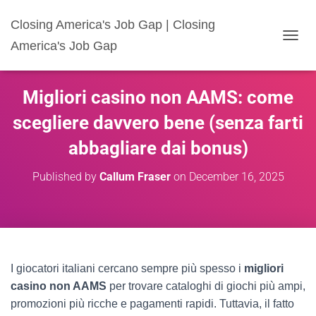
Closing America's Job Gap | Closing
America's Job Gap
T
O
G
G
Migliori casino non AAMS: come
L
E
scegliere davvero bene (senza farti
N
A
abbagliare dai bonus)
V
I
Published by
Callum Fraser
on
December 16, 2025
G
A
T
I
O
N
I giocatori italiani cercano sempre più spesso i
migliori
casino non AAMS
per trovare cataloghi di giochi più ampi,
promozioni più ricche e pagamenti rapidi. Tuttavia, il fatto