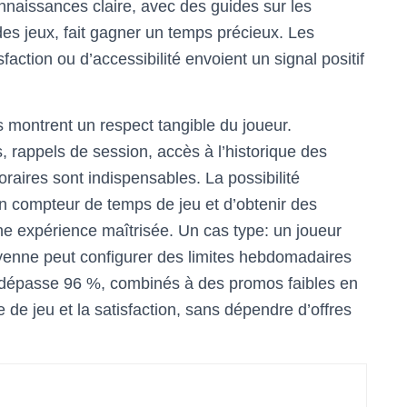
nnaissances claire, avec des guides sur les
s des jeux, fait gagner un temps précieux. Les
faction ou d’accessibilité envoient un signal positif
 montrent un respect tangible du joueur.
, rappels de session, accès à l’historique des
oraires sont indispensables. La possibilité
n compteur de temps de jeu et d’obtenir des
ne expérience maîtrisée. Un cas type: un joueur
oyenne peut configurer des limites hebdomadaires
hé dépasse 96 %, combinés à des promos faibles en
 de jeu et la satisfaction, sans dépendre d’offres