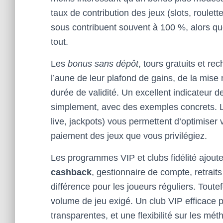
taux de contribution des jeux (slots, roulett
sous contribuent souvent à 100 %, alors que
tout.
Les
bonus sans dépôt
, tours gratuits et r
l’aune de leur plafond de gains, de la mise
durée de validité. Un excellent indicateur 
simplement, avec des exemples concrets. L
live, jackpots) vous permettent d’optimiser v
paiement des jeux que vous privilégiez.
Les programmes VIP et clubs fidélité ajoute
cashback
, gestionnaire de compte, retraits
différence pour les joueurs réguliers. Toute
volume de jeu exigé. Un club VIP efficace 
transparentes, et une flexibilité sur les mé