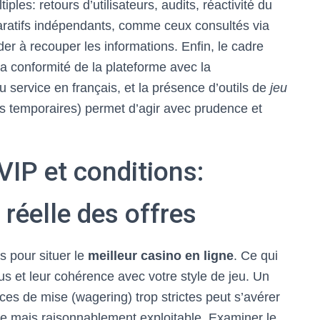
ples: retours d’utilisateurs, audits, réactivité du
aratifs indépendants, comme ceux consultés via
der à recouper les informations. Enfin, le cadre
r la conformité de la plateforme avec la
du service en français, et la présence d’outils de
jeu
es temporaires) permet d’agir avec prudence et
IP et conditions:
réelle des offres
s pour situer le
meilleur casino en ligne
. Ce qui
nus et leur cohérence avec votre style de jeu. Un
s de mise (wagering) trop strictes peut s’avérer
e mais raisonnablement exploitable. Examiner le