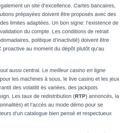
 également un site d’excellence. Cartes bancaires,
olutions prépayées doivent être proposés avec des
des limites adaptées. Un bon signe: l’existence de
validation du compte. Les conditions de retrait
omadaires, politique d’inactivité) doivent être
C proactive au moment du dépôt plutôt qu’au
.
tout aussi central. Le
meilleur casino en ligne
pour les machines à sous, le live casino et les jeux
ntit des volatilit és variées, des jackpots
ign. Les taux de redistribution (
RTP
) annoncés, la
ctionnalités) et l’accès au mode démo pour se
cateurs d’un catalogue bien pensé et respectueux