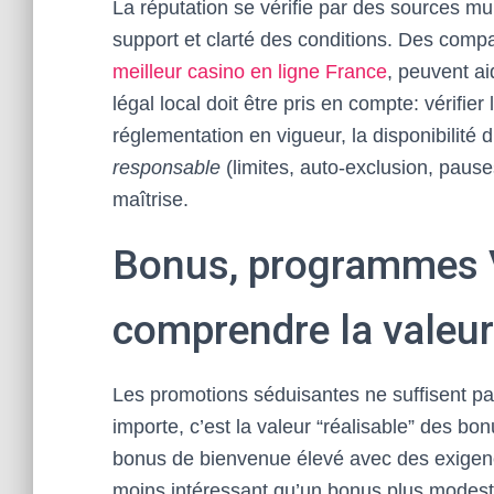
La réputation se vérifie par des sources multi
support et clarté des conditions. Des comp
meilleur casino en ligne France
, peuvent ai
légal local doit être pris en compte: vérifie
réglementation en vigueur, la disponibilité 
responsable
(limites, auto-exclusion, paus
maîtrise.
Bonus, programmes V
comprendre la valeur 
Les promotions séduisantes ne suffisent pa
importe, c’est la valeur “réalisable” des bo
bonus de bienvenue élevé avec des exigence
moins intéressant qu’un bonus plus modest