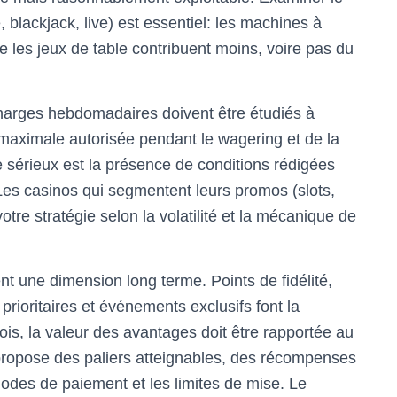
e, blackjack, live) est essentiel: les machines à
 les jeux de table contribuent moins, voire pas du
echarges hebdomadaires doivent être étudiés à
 maximale autorisée pendant le wagering et de la
de sérieux est la présence de conditions rédigées
es casinos qui segmentent leurs promos (slots,
otre stratégie selon la volatilité et la mécanique de
nt une dimension long terme. Points de fidélité,
 prioritaires et événements exclusifs font la
fois, la valeur des avantages doit être rapportée au
propose des paliers atteignables, des récompenses
thodes de paiement et les limites de mise. Le