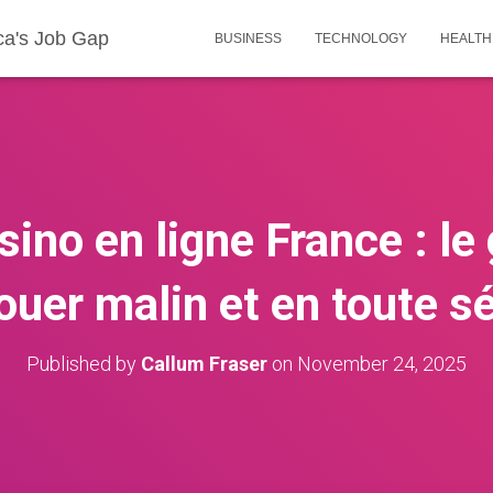
ca's Job Gap
BUSINESS
TECHNOLOGY
HEALTH
sino en ligne France : le 
ouer malin et en toute s
Published by
Callum Fraser
on
November 24, 2025