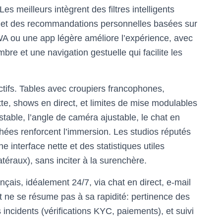
s meilleurs intègrent des filtres intelligents
té) et des recommandations personnelles basées sur
WA ou une app légère améliore l’expérience, avec
re et une navigation gestuelle qui facilite les
ctifs. Tables avec croupiers francophones,
tte, shows en direct, et limites de mise modulables
 stable, l’angle de caméra ajustable, le chat en
chées renforcent l’immersion. Les studios réputés
 interface nette et des statistiques utiles
atéraux), sans inciter à la surenchère.
ançais, idéalement 24/7, via chat en direct, e-mail
rt ne se résume pas à sa rapidité: pertinence des
incidents (vérifications KYC, paiements), et suivi