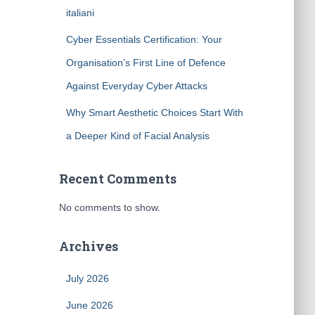
italiani
Cyber Essentials Certification: Your
Organisation’s First Line of Defence
Against Everyday Cyber Attacks
Why Smart Aesthetic Choices Start With
a Deeper Kind of Facial Analysis
Recent Comments
No comments to show.
Archives
July 2026
June 2026