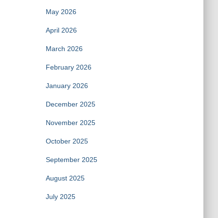
May 2026
April 2026
March 2026
February 2026
January 2026
December 2025
November 2025
October 2025
September 2025
August 2025
July 2025