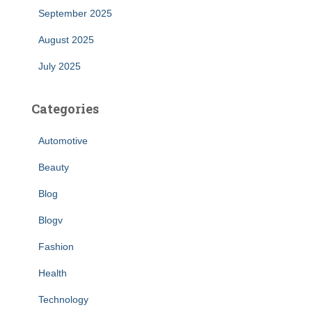
September 2025
August 2025
July 2025
Categories
Automotive
Beauty
Blog
Blogv
Fashion
Health
Technology