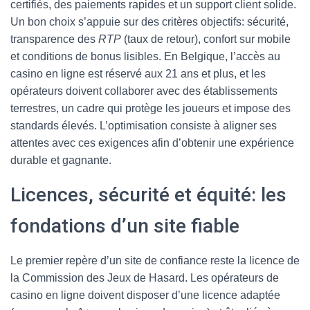
certifiés, des paiements rapides et un support client solide.
Un bon choix s’appuie sur des critères objectifs: sécurité,
transparence des
RTP
(taux de retour), confort sur mobile
et conditions de bonus lisibles. En Belgique, l’accès au
casino en ligne est réservé aux 21 ans et plus, et les
opérateurs doivent collaborer avec des établissements
terrestres, un cadre qui protège les joueurs et impose des
standards élevés. L’optimisation consiste à aligner ses
attentes avec ces exigences afin d’obtenir une expérience
durable et gagnante.
Licences, sécurité et équité: les
fondations d’un site fiable
Le premier repère d’un site de confiance reste la licence de
la Commission des Jeux de Hasard. Les opérateurs de
casino en ligne doivent disposer d’une licence adaptée