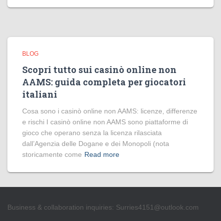
BLOG
Scopri tutto sui casinò online non
AAMS: guida completa per giocatori
italiani
Cosa sono i casinò online non AAMS: licenze, differenze
e rischi I casinò online non AAMS sono piattaforme di
gioco che operano senza la licenza rilasciata
dall’Agenzia delle Dogane e dei Monopoli (nota
storicamente come
Read more
Business & collaboration inquiries:
Surries4151@outlook.com