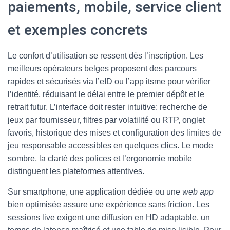
paiements, mobile, service client
et exemples concrets
Le confort d’utilisation se ressent dès l’inscription. Les
meilleurs opérateurs belges proposent des parcours
rapides et sécurisés via l’eID ou l’app itsme pour vérifier
l’identité, réduisant le délai entre le premier dépôt et le
retrait futur. L’interface doit rester intuitive: recherche de
jeux par fournisseur, filtres par volatilité ou RTP, onglet
favoris, historique des mises et configuration des limites de
jeu responsable accessibles en quelques clics. Le mode
sombre, la clarté des polices et l’ergonomie mobile
distinguent les plateformes attentives.
Sur smartphone, une application dédiée ou une
web app
bien optimisée assure une expérience sans friction. Les
sessions live exigent une diffusion en HD adaptable, un