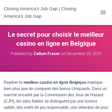
Closing America's Job Gap | Closing
America's Job Gap
T
O
G
G
Le secret pour choisir le meilleur
L
E
casino en ligne en Belgique
N
A
Published by
Callum Fraser
on
December 26, 2025
V
I
G
A
T
I
Repérer le
meilleur casino en ligne Belgique
implique
O
N
bien plus que de comparer des bonus clinquants. Dans un
marché encadré par la Commission des Jeux de Hasard
(CJH), les sites fiables se distinguent par une licence
valide, des outils de jeu responsable, une sélection de jeux