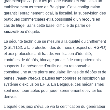
(par exemple A+ pour les jeux de casino) et être liés à un
établissement terrestre en Belgique. Cette configuration
garantit l’enracinement local, la fiscalité, la supervision des
pratiques commerciales et la possibilité d’un recours en
cas de litige. Sans cette base, difficile de parler de
sécurité
ou d’équité.
La sécurité technique se mesure à la qualité du chiffrement
(SSL/TLS), à la protection des données (respect du RGPD)
et aux protocoles anti-fraude: vérification d’identité,
contrôles de dépôts, blocage proactif de comportements
suspects. La présence d’outils de jeu responsable
constitue une autre pierre angulaire: limites de dépôts et de
pertes,
reality checks
, pauses temporaires et inscription au
système d’exclusion EPIS. En Belgique, ces mécanismes
sont incontournables pour jouer sereinement et éviter les
dérives.
L’équité des jeux s’évalue via la certification du générateur