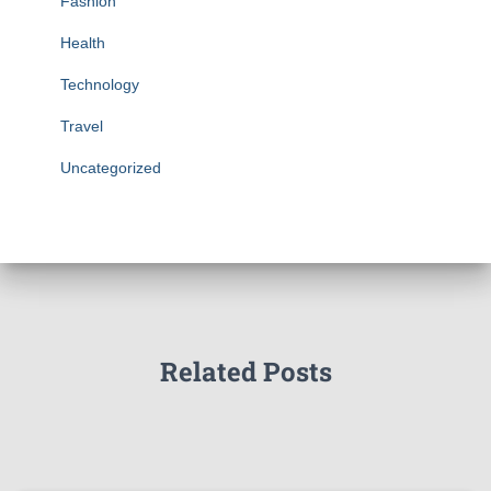
Fashion
Health
Technology
Travel
Uncategorized
Related Posts