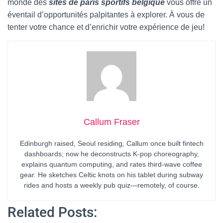
monde des
sites de paris sportifs belgique
vous offre un
éventail d’opportunités palpitantes à explorer. À vous de
tenter votre chance et d’enrichir votre expérience de jeu!
Callum Fraser
Edinburgh raised, Seoul residing, Callum once built fintech
dashboards; now he deconstructs K-pop choreography,
explains quantum computing, and rates third-wave coffee
gear. He sketches Celtic knots on his tablet during subway
rides and hosts a weekly pub quiz—remotely, of course.
Related Posts: