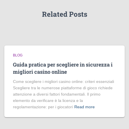
Related Posts
BLOG
Guida pratica per scegliere in sicurezza i
migliori casino online
Come scegliere i migliori casino online: criteri essenziali
Scegliere tra le numerose piattaforme di gioco richiede
attenzione a diversi fattori fondamentali. Il primo
elemento da verificare è la licenza e la
regolamentazione: per i giocatori
Read more