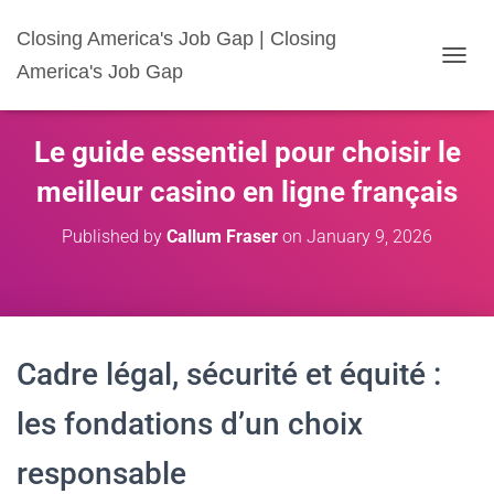
Closing America's Job Gap | Closing
America's Job Gap
T
O
G
G
Le guide essentiel pour choisir le
L
E
meilleur casino en ligne français
N
A
Published by
Callum Fraser
on
January 9, 2026
V
I
G
A
T
I
Cadre légal, sécurité et équité :
O
N
les fondations d’un choix
responsable