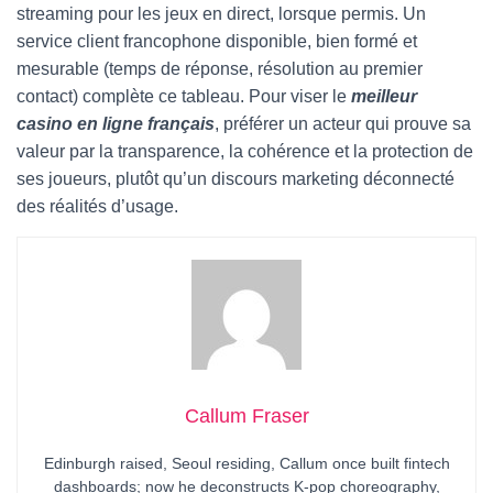
streaming pour les jeux en direct, lorsque permis. Un
service client francophone disponible, bien formé et
mesurable (temps de réponse, résolution au premier
contact) complète ce tableau. Pour viser le
meilleur
casino en ligne français
, préférer un acteur qui prouve sa
valeur par la transparence, la cohérence et la protection de
ses joueurs, plutôt qu’un discours marketing déconnecté
des réalités d’usage.
Callum Fraser
Edinburgh raised, Seoul residing, Callum once built fintech
dashboards; now he deconstructs K-pop choreography,