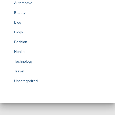
Automotive
Beauty
Blog
Blogv
Fashion
Health
Technology
Travel
Uncategorized