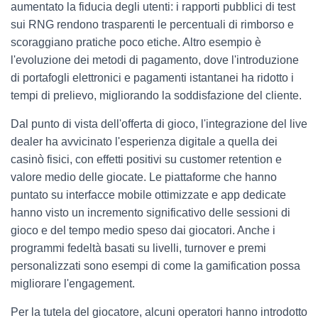
aumentato la fiducia degli utenti: i rapporti pubblici di test
sui RNG rendono trasparenti le percentuali di rimborso e
scoraggiano pratiche poco etiche. Altro esempio è
l'evoluzione dei metodi di pagamento, dove l'introduzione
di portafogli elettronici e pagamenti istantanei ha ridotto i
tempi di prelievo, migliorando la soddisfazione del cliente.
Dal punto di vista dell'offerta di gioco, l'integrazione del live
dealer ha avvicinato l'esperienza digitale a quella dei
casinò fisici, con effetti positivi su customer retention e
valore medio delle giocate. Le piattaforme che hanno
puntato su interfacce mobile ottimizzate e app dedicate
hanno visto un incremento significativo delle sessioni di
gioco e del tempo medio speso dai giocatori. Anche i
programmi fedeltà basati su livelli, turnover e premi
personalizzati sono esempi di come la gamification possa
migliorare l'engagement.
Per la tutela del giocatore, alcuni operatori hanno introdotto