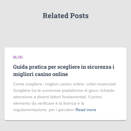
Related Posts
BLOG
Guida pratica per scegliere in sicurezza i
migliori casino online
Come scegliere i migliori casino online: criteri essenziali
Scegliere tra le numerose piattaforme di gioco richiede
attenzione a diversi fattori fondamentali. Il primo
elemento da verificare è la licenza e la
regolamentazione: per i giocatori
Read more