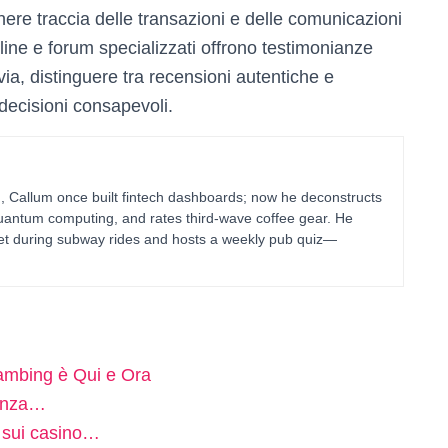
ere traccia delle transazioni e delle comunicazioni
nline e forum specializzati offrono testimonianze
ttavia, distinguere tra recensioni autentiche e
ecisioni consapevoli.
g, Callum once built fintech dashboards; now he deconstructs
uantum computing, and rates third-wave coffee gear. He
blet during subway rides and hosts a weekly pub quiz—
ambing è Qui e Ora
senza…
o sui casino…