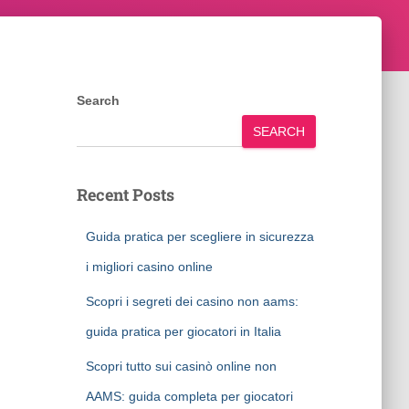
Search
SEARCH
Recent Posts
Guida pratica per scegliere in sicurezza
i migliori casino online
Scopri i segreti dei casino non aams:
guida pratica per giocatori in Italia
Scopri tutto sui casinò online non
AAMS: guida completa per giocatori