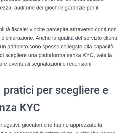
ezza, auditorie dei giochi e garanzie per il
ilità fiscale: vincite percepite attraverso conti non
 dichiarazione. Anche la qualità del servizio clienti
 un addebito sono spesso collegate alla capacità
ma di scegliere una piattaforma senza KYC, vale la
care eventuali segnalazioni o recensioni
 pratici per scegliere e
enza KYC
e negativi: giocatori che hanno apprezzato la