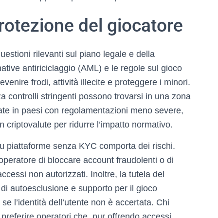
rotezione del giocatore
uestioni rilevanti sul piano legale e della
mative antiriciclaggio (AML) e le regole sul gioco
ire frodi, attività illecite e proteggere i minori.
controlli stringenti possono trovarsi in una zona
sciate in paesi con regolamentazioni meno severe,
n criptovalute per ridurre l’impatto normativo.
 su piattaforme senza KYC comporta dei rischi.
’operatore di bloccare account fraudolenti o di
cessi non autorizzati. Inoltre, la tutela del
 di autoesclusione e supporto per il gioco
e l’identità dell’utente non è accertata. Chi
 preferire operatori che, pur offrendo accessi