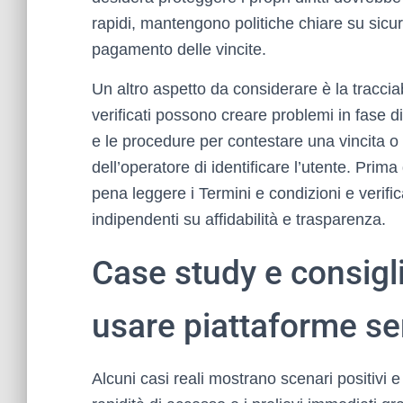
rapidi, mantengono politiche chiare su sicur
pagamento delle vincite.
Un altro aspetto da considerare è la tracciab
verificati possono creare problemi in fase di
e le procedure per contestare una vincita o
dell’operatore di identificare l’utente. Pri
pena leggere i Termini e condizioni e verifi
indipendenti su affidabilità e trasparenza.
Case study e consigli
usare piattaforme s
Alcuni casi reali mostrano scenari positivi 