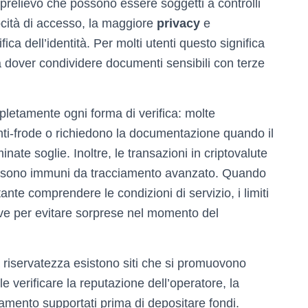
di prelievo che possono essere soggetti a controlli
locità di accesso, la maggiore
privacy
e
fica dell’identità. Per molti utenti questo significa
 dover condividere documenti sensibili con terze
letamente ogni forma di verifica: molte
anti-frode o richiedono la documentazione quando il
nate soglie. Inoltre, le transazioni in criptovalute
n sono immuni da tracciamento avanzato. Quando
ante comprendere le condizioni di servizio, i limiti
ssive per evitare sorprese nel momento del
la riservatezza esistono siti che si promuovono
 verificare la reputazione dell’operatore, la
gamento supportati prima di depositare fondi.