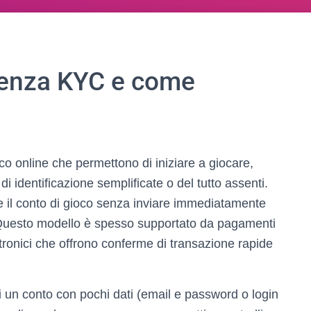
senza KYC e come
co online che permettono di iniziare a giocare,
i identificazione semplificate o del tutto assenti.
zare il conto di gioco senza inviare immediatamente
a. Questo modello è spesso supportato da pagamenti
ettronici che offrono conferme di transazione rapide
i un conto con pochi dati (email e password o login