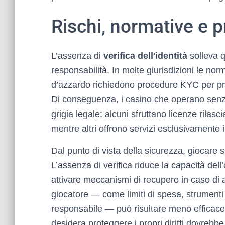
Rischi, normative e p
L’assenza di
verifica dell'identità
solleva q
responsabilità. In molte giurisdizioni le nor
d’azzardo richiedono procedure KYC per preven
Di conseguenza, i casino che operano senza 
grigia legale: alcuni sfruttano licenze rila
mentre altri offrono servizi esclusivamente i
Dal punto di vista della sicurezza, giocare
L’assenza di verifica riduce la capacità dell
attivare meccanismi di recupero in caso di ac
giocatore — come limiti di spesa, strumenti
responsabile — può risultare meno efficace s
desidera proteggere i propri diritti dovrebbe