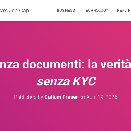
ca's Job Gap
BUSINESS
TECHNOLOGY
HEALTH
nza documenti: la verit
senza KYC
Published by
Callum Fraser
on
April 19, 2026