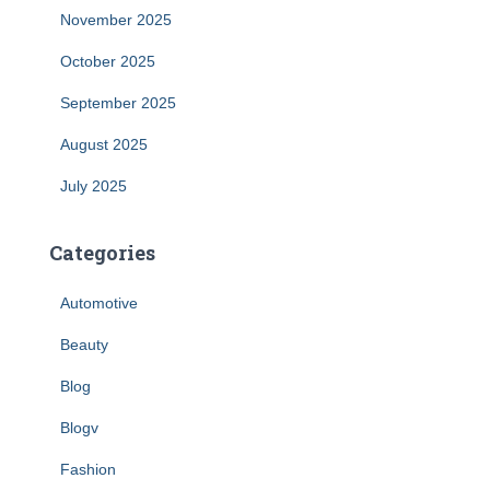
November 2025
October 2025
September 2025
August 2025
July 2025
Categories
Automotive
Beauty
Blog
Blogv
Fashion