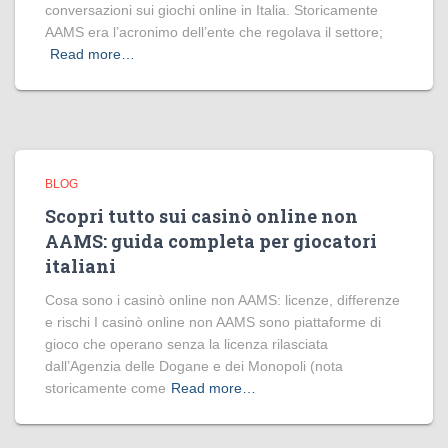
conversazioni sui giochi online in Italia. Storicamente
AAMS era l’acronimo dell’ente che regolava il settore;
Read more…
BLOG
Scopri tutto sui casinò online non
AAMS: guida completa per giocatori
italiani
Cosa sono i casinò online non AAMS: licenze, differenze
e rischi I casinò online non AAMS sono piattaforme di
gioco che operano senza la licenza rilasciata
dall’Agenzia delle Dogane e dei Monopoli (nota
storicamente come
Read more…