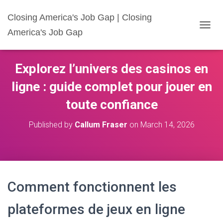
Closing America's Job Gap | Closing
America's Job Gap
T
O
G
G
Explorez l’univers des
casinos en
L
E
ligne
: guide complet pour jouer en
N
A
toute confiance
V
I
Published by
Callum Fraser
on
March 14, 2026
G
A
T
I
O
N
Comment fonctionnent les
plateformes de jeux en ligne