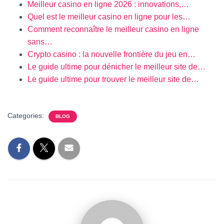
Meilleur casino en ligne 2026 : innovations,…
Quel est le meilleur casino en ligne pour les…
Comment reconnaître le meilleur casino en ligne
sans…
Crypto casino : la nouvelle frontière du jeu en…
Le guide ultime pour dénicher le meilleur site de…
Le guide ultime pour trouver le meilleur site de…
Categories:
BLOG