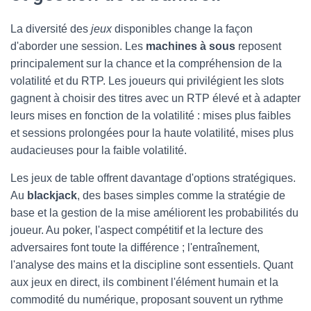
La diversité des
jeux
disponibles change la façon
d'aborder une session. Les
machines à sous
reposent
principalement sur la chance et la compréhension de la
volatilité et du RTP. Les joueurs qui privilégient les slots
gagnent à choisir des titres avec un RTP élevé et à adapter
leurs mises en fonction de la volatilité : mises plus faibles
et sessions prolongées pour la haute volatilité, mises plus
audacieuses pour la faible volatilité.
Les jeux de table offrent davantage d'options stratégiques.
Au
blackjack
, des bases simples comme la stratégie de
base et la gestion de la mise améliorent les probabilités du
joueur. Au poker, l'aspect compétitif et la lecture des
adversaires font toute la différence ; l'entraînement,
l'analyse des mains et la discipline sont essentiels. Quant
aux jeux en direct, ils combinent l'élément humain et la
commodité du numérique, proposant souvent un rythme