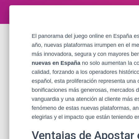
El panorama del juego online en España e
año, nuevas plataformas irrumpen en el me
más innovadora, segura y con mayores bene
nuevas en España
no solo aumentan la co
calidad, forzando a los operadores históric
español, esta proliferación representa una
bonificaciones más generosas, mercados d
vanguardia y una atención al cliente más es
fenómeno de estas nuevas plataformas, anal
elegirlas y el impacto que están teniendo en
Ventajas de Apostar