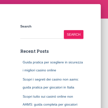
Search
SEARCH
Recent Posts
Guida pratica per scegliere in sicurezza
i migliori casino online
Scopri i segreti dei casino non aams:
guida pratica per giocatori in Italia
Scopri tutto sui casinò online non
AAMS: guida completa per giocatori