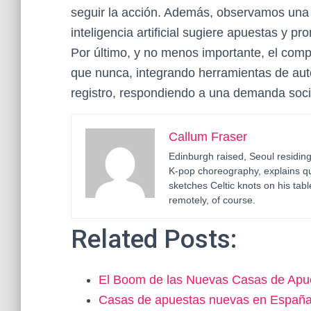
seguir la acción. Además, observamos una 
inteligencia artificial sugiere apuestas y p
Por último, y no menos importante, el com
que nunca, integrando herramientas de aut
registro, respondiendo a una demanda soci
Callum Fraser
Edinburgh raised, Seoul residin
K-pop choreography, explains q
sketches Celtic knots on his ta
remotely, of course.
Related Posts:
El Boom de las Nuevas Casas de Apu
Casas de apuestas nuevas en España