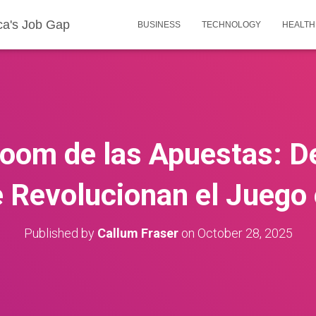
ca's Job Gap
BUSINESS
TECHNOLOGY
HEALTH
oom de las Apuestas: D
 Revolucionan el Juego
Published by
Callum Fraser
on
October 28, 2025