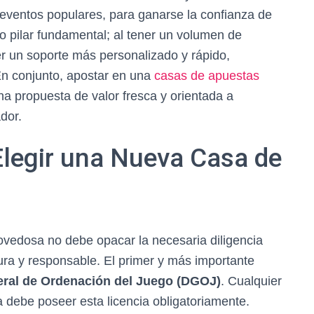
 eventos populares, para ganarse la confianza de
ro pilar fundamental; al tener un volumen de
r un soporte más personalizado y rápido,
En conjunto, apostar en una
casas de apuestas
a propuesta de valor fresca y orientada a
dor.
 Elegir una Nueva Casa de
ovedosa no debe opacar la necesaria diligencia
ura y responsable. El primer y más importante
neral de Ordenación del Juego (DGOJ)
. Cualquier
debe poseer esta licencia obligatoriamente.