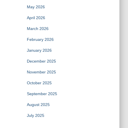
May 2026
April 2026
March 2026
February 2026
January 2026
December 2025
November 2025
October 2025
September 2025
August 2025
July 2025