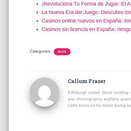
¡Revoluciona Tu Forma de Jugar: El
La Nueva Era del Juego: Descubre lo
Casinos online nuevos en España: in
Casinos sin licencia en España: riesg
Categories:
BLOG
Callum Fraser
Edinburgh raised, Seoul residing,
pop choreography, explains quant
Celtic knots on his tablet during