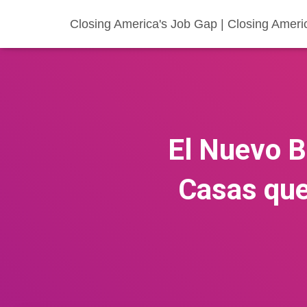
Closing America's Job Gap | Closing Ameri
El Nuevo B
Casas que