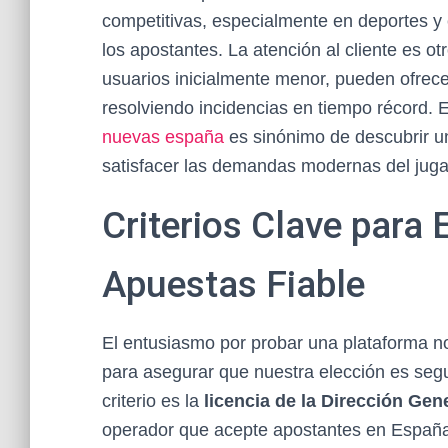
competitivas, especialmente en deportes y
los apostantes. La atención al cliente es ot
usuarios inicialmente menor, pueden ofrece
resolviendo incidencias en tiempo récord. 
nuevas españa
es sinónimo de descubrir un
satisfacer las demandas modernas del juga
Criterios Clave para
Apuestas Fiable
El entusiasmo por probar una plataforma n
para asegurar que nuestra elección es seg
criterio es la
licencia de la Dirección Ge
operador que acepte apostantes en España 