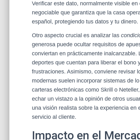
Verificar este dato, normalmente visible en
negociable que garantiza que la casa opera
español, protegiendo tus datos y tu dinero.
Otro aspecto crucial es analizar las
condici
generosa puede ocultar requisitos de apues
conviertan en prácticamente inalcanzable. L
deportes que cuentan para liberar el bono y
frustraciones. Asimismo, conviene revisar 
modernas suelen incorporar sistemas de lo 
carteras electrónicas como Skrill o Netelle
echar un vistazo a la opinión de otros usu
una visión realista sobre la experiencia en el
servicio al cliente.
Impacto en el Merca