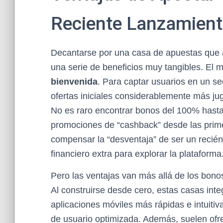
Reciente Lanzamien
Decantarse por una casa de apuestas que a
una serie de beneficios muy tangibles. El m
bienvenida
. Para captar usuarios en un se
ofertas iniciales considerablemente más ju
No es raro encontrar bonos del 100% hasta 
promociones de “cashback” desde las pri
compensar la “desventaja” de ser un recién
financiero extra para explorar la plataforma
Pero las ventajas van más allá de los bono
Al construirse desde cero, estas casas inte
aplicaciones móviles más rápidas e intuitiv
de usuario optimizada. Además, suelen of