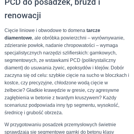
PCD do posadzek, bruzd i
renowacji
Cięcie liniowe i obwodowe to domena
tarcze
diamentowe
, ale obróbka powierzchni – wyrównywanie,
zdzieranie powłok, nadanie chropowatości – wymaga
specjalistycznych narzędzi szlifierskich: garnkowych,
segmentowych, ze wstawkami PCD (polikrystaliczny
diament) do usuwania żywic, epoksydów i klejów. Dobór
zaczyna się od celu: szybkie cięcie na sucho w bloczkach i
kostce, czy precyzyjne, chłodzone wodą cięcie w
żelbecie? Gładkie krawędzie w gresie, czy agresywne
zagłębienia w betonie z twardym kruszywem? Każdy
scenariusz podpowiada inny typ segmentu, wysokość,
średnicę i grubość obrzeża.
W przygotowaniu posadzek przemysłowych świetnie
sprawdzają się segmentowe garnki do betonu klasy