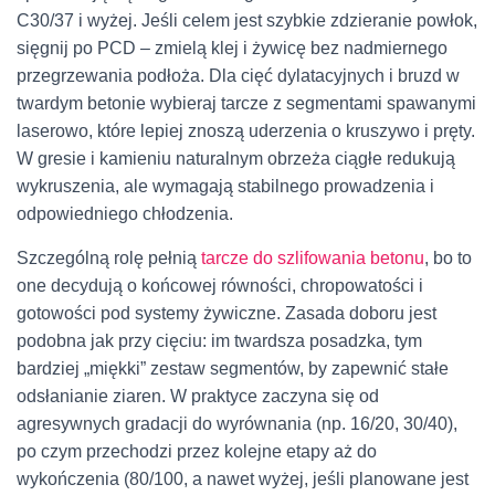
C30/37 i wyżej. Jeśli celem jest szybkie zdzieranie powłok,
sięgnij po PCD – zmielą klej i żywicę bez nadmiernego
przegrzewania podłoża. Dla cięć dylatacyjnych i bruzd w
twardym betonie wybieraj tarcze z segmentami spawanymi
laserowo, które lepiej znoszą uderzenia o kruszywo i pręty.
W gresie i kamieniu naturalnym obrzeża ciągłe redukują
wykruszenia, ale wymagają stabilnego prowadzenia i
odpowiedniego chłodzenia.
Szczególną rolę pełnią
tarcze do szlifowania betonu
, bo to
one decydują o końcowej równości, chropowatości i
gotowości pod systemy żywiczne. Zasada doboru jest
podobna jak przy cięciu: im twardsza posadzka, tym
bardziej „miękki” zestaw segmentów, by zapewnić stałe
odsłanianie ziaren. W praktyce zaczyna się od
agresywnych gradacji do wyrównania (np. 16/20, 30/40),
po czym przechodzi przez kolejne etapy aż do
wykończenia (80/100, a nawet wyżej, jeśli planowane jest