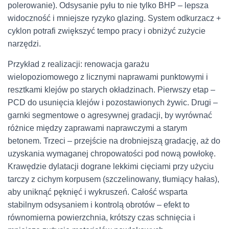
polerowanie). Odsysanie pyłu to nie tylko BHP – lepsza
widoczność i mniejsze ryzyko glazing. System odkurzacz +
cyklon potrafi zwiększyć tempo pracy i obniżyć zużycie
narzędzi.
Przykład z realizacji: renowacja garażu
wielopoziomowego z licznymi naprawami punktowymi i
resztkami klejów po starych okładzinach. Pierwszy etap –
PCD do usunięcia klejów i pozostawionych żywic. Drugi –
garnki segmentowe o agresywnej gradacji, by wyrównać
różnice między zaprawami naprawczymi a starym
betonem. Trzeci – przejście na drobniejszą gradację, aż do
uzyskania wymaganej chropowatości pod nową powłokę.
Krawędzie dylatacji dograne lekkimi cięciami przy użyciu
tarczy z cichym korpusem (szczelinowany, tłumiący hałas),
aby uniknąć pęknięć i wykruszeń. Całość wsparta
stabilnym odsysaniem i kontrolą obrotów – efekt to
równomierna powierzchnia, krótszy czas schnięcia i