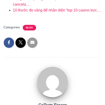
cancela…
10 thước đo vàng để nhận diện “top 10 casino trực…
Categories:
BLOG
Callum Fraser