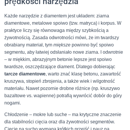
prędkości narzędzia
Każde narzędzie z diamentem jest układem: ziarna
diamentowe, metalowe spoiwo (tzw. matryca) i korpus. W
praktyce liczy się równowaga między szybkością a
żywotnością. Zasada odwrotności mówi, że im twardszy
obrabiany materiał, tym
miększe
powinno być spoiwo
segmentu, aby łatwiej odsłaniało nowe ziarna. I odwrotnie
– w miękkim, abrazyjnym betonie lepsze jest spoiwo
twardsze, oszczędzające diament. Dlatego dobierając
tarcze diamentowe
, warto znać klasę betonu, zawartość
kruszywa, stopień zbrojenia, a także wiek i wilgotność
materiału. Nawet pozornie drobne różnice (np. kruszywo
bazaltowe vs. wapienne) potrafią wywrócić dobór do góry
nogami.
Chłodzenie – mokre lub suche – ma krytyczne znaczenie
dla stabilności cięcia oraz dla żywotności segmentów.
Cięcie na sucho wymaga krótkich przejść i pauz na