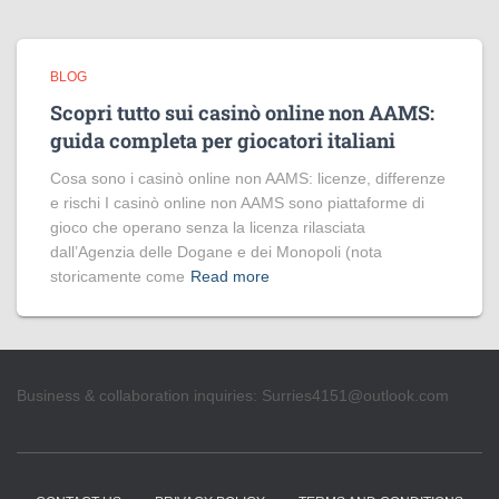
BLOG
Scopri tutto sui casinò online non AAMS:
guida completa per giocatori italiani
Cosa sono i casinò online non AAMS: licenze, differenze
e rischi I casinò online non AAMS sono piattaforme di
gioco che operano senza la licenza rilasciata
dall’Agenzia delle Dogane e dei Monopoli (nota
storicamente come
Read more
Business & collaboration inquiries:
Surries4151@outlook.com