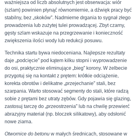
ważniejsza od liczb absolutnych jest obserwacja: wiór
(szlam) powinien płynąć równomiernie, a dźwięk pracy być
stabilny, bez „skoków”. Nadmierne drgania to sygnał złego
prowadzenia lub zużytej tulei prowadzącej. Zbyt czarny,
gęsty szlam wskazuje na przegrzewanie i konieczność
zwiększenia ilości wody lub redukcji posuwu.
Technika startu bywa niedoceniana. Najlepsze rezultaty
daje „podcięcie” pod kątem kilku stopni i wyprowadzenie
do osi, praktycznie eliminujące „bieg” korony. W żelbecie
przygotuj się na kontakt z prętem: krótkie odciążenie,
korekta obrotów i delikatne „przejechanie” stali, bez
szarpania. Warto stosować segmenty do stali, które radzą
sobie z prętami bez utraty zębów. Gdy pojawia się glazing,
zastosuj tarczę do „przeostrzenia” lub na chwilę przewierć
abrazyjny materiał (np. bloczek silikatowy), aby odsłonić
nowe ziarna.
Otwornice do betonu
w małych średnicach, stosowane w