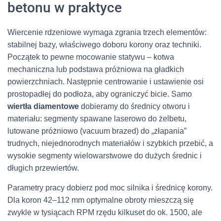
betonu w praktyce
Wiercenie rdzeniowe wymaga zgrania trzech elementów:
stabilnej bazy, właściwego doboru korony oraz techniki.
Początek to pewne mocowanie statywu – kotwa
mechaniczna lub podstawa próżniowa na gładkich
powierzchniach. Następnie centrowanie i ustawienie osi
prostopadłej do podłoża, aby ograniczyć bicie. Samo
wiertła diamentowe
dobieramy do średnicy otworu i
materiału: segmenty spawane laserowo do żelbetu,
lutowane próżniowo (vacuum brazed) do „złapania”
trudnych, niejednorodnych materiałów i szybkich przebić, a
wysokie segmenty wielowarstwowe do dużych średnic i
długich przewiertów.
Parametry pracy dobierz pod moc silnika i średnicę korony.
Dla koron 42–112 mm optymalne obroty mieszczą się
zwykle w tysiącach RPM rzędu kilkuset do ok. 1500, ale