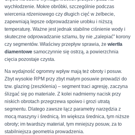
wychłodzenie. Mokre obróbki, szczególnie podczas
wiercenia rdzeniowego czy długich cięć w żelbecie,
zapewniają lepsze odprowadzanie urobku i niższą
temperaturę. Ważne jest jednak stabilne ciśnienie wody i
skuteczne odprowadzanie szlamu, by nie „zalepiać” korony
czy segmentów. Właściwy przepływ sprawia, że
wiertła
diamentowe
samoczynnie się ostrzą, a powierzchnia
cięcia pozostaje czysta.
Na wydajność ogromny wpływ mają też obroty i posuw.
Zbyt wysokie RPM przy zbyt małym posuwie prowadzi do
tzw. glazing (zeszklenia) – segment traci agresję, zaczyna
ślizgać się po materiale. Z kolei nadmierny nacisk przy
niskich obrotach przegrzewa spoiwo i grozi utratą
segmentu. Dlatego zawsze łącz parametry narzędzia z
mocą maszyny i średnicą. Im większa średnica, tym niższe
obroty; im twardszy materiał, tym mniejszy posuw, za to
stabilniejsza geometria prowadzenia.