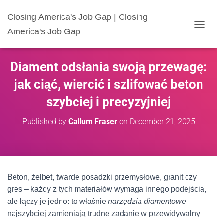
Closing America's Job Gap | Closing
America's Job Gap
T
O
G
G
Diament odsłania swoją przewagę:
L
E
jak ciąć, wiercić i szlifować beton
N
A
szybciej i precyzyjniej
V
I
Published by
Callum Fraser
on
December 21, 2025
G
A
T
I
O
N
Beton, żelbet, twarde posadzki przemysłowe, granit czy
gres – każdy z tych materiałów wymaga innego podejścia,
ale łączy je jedno: to właśnie
narzędzia diamentowe
najszybciej zamieniają trudne zadanie w przewidywalny