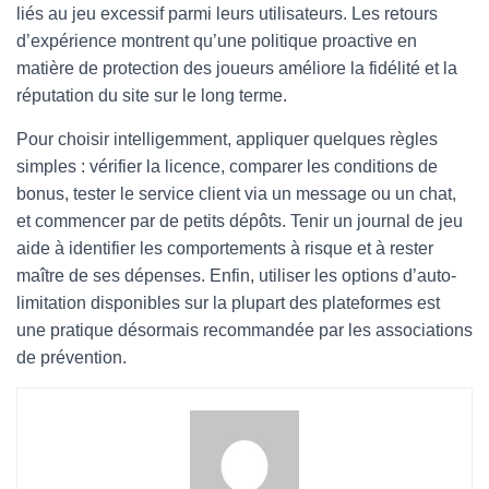
liés au jeu excessif parmi leurs utilisateurs. Les retours
d’expérience montrent qu’une politique proactive en
matière de protection des joueurs améliore la fidélité et la
réputation du site sur le long terme.
Pour choisir intelligemment, appliquer quelques règles
simples : vérifier la licence, comparer les conditions de
bonus, tester le service client via un message ou un chat,
et commencer par de petits dépôts. Tenir un journal de jeu
aide à identifier les comportements à risque et à rester
maître de ses dépenses. Enfin, utiliser les options d’auto-
limitation disponibles sur la plupart des plateformes est
une pratique désormais recommandée par les associations
de prévention.