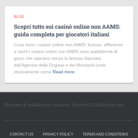
BLOG
Scopri tutto sui casinò online non AAMS:
guida completa per giocatori italiani
Cosa sono i casinò online non AAMS: licenze, differenze
e rischi I casinò online non AAMS sono piattaforme di
gioco che operano senza la licenza rilasciata
dall’Agenzia delle Dogane e dei Monopoli (nota
storicamente come
Read more
Business & collaboration inquiries:
Surries4151@outlook.com
CONTACT US
PRIVACY POLICY
TERMS AND CONDITIONS