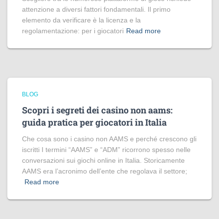
attenzione a diversi fattori fondamentali. Il primo
elemento da verificare è la licenza e la
regolamentazione: per i giocatori
Read more
BLOG
Scopri i segreti dei casino non aams:
guida pratica per giocatori in Italia
Che cosa sono i casino non AAMS e perché crescono gli
iscritti I termini “AAMS” e “ADM” ricorrono spesso nelle
conversazioni sui giochi online in Italia. Storicamente
AAMS era l’acronimo dell’ente che regolava il settore;
Read more