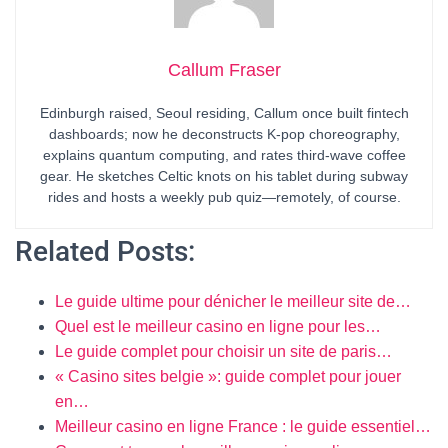
Callum Fraser
Edinburgh raised, Seoul residing, Callum once built fintech
dashboards; now he deconstructs K-pop choreography,
explains quantum computing, and rates third-wave coffee
gear. He sketches Celtic knots on his tablet during subway
rides and hosts a weekly pub quiz—remotely, of course.
Related Posts:
Le guide ultime pour dénicher le meilleur site de…
Quel est le meilleur casino en ligne pour les…
Le guide complet pour choisir un site de paris…
« Casino sites belgie »: guide complet pour jouer
en…
Meilleur casino en ligne France : le guide essentiel…