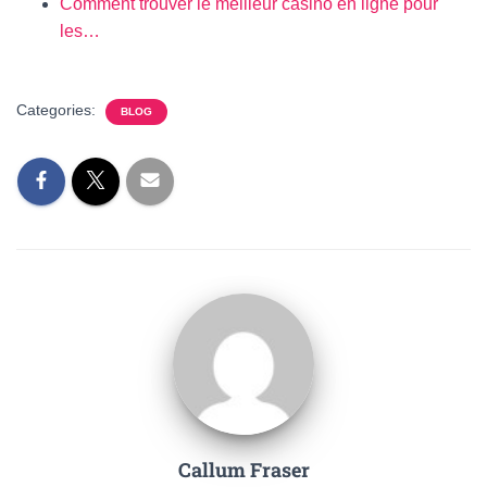
Comment trouver le meilleur casino en ligne pour
les…
Categories:
BLOG
Callum Fraser