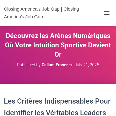
Closing America's Job Gap | Closing
America's Job Gap
T
O
G
G
Découvrez les Arènes Numériques
L
E
Où Votre Intuition Sportive Devient
N
A
Or
V
I
Published by
Callum Fraser
on
July 21, 2025
G
A
T
I
O
N
Les Critères Indispensables Pour
Identifier les Véritables Leaders