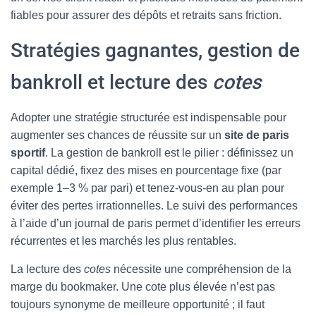
fiables pour assurer des dépôts et retraits sans friction.
Stratégies gagnantes, gestion de
bankroll et lecture des
cotes
Adopter une stratégie structurée est indispensable pour
augmenter ses chances de réussite sur un
site de paris
sportif
. La gestion de bankroll est le pilier : définissez un
capital dédié, fixez des mises en pourcentage fixe (par
exemple 1–3 % par pari) et tenez-vous-en au plan pour
éviter des pertes irrationnelles. Le suivi des performances
à l’aide d’un journal de paris permet d’identifier les erreurs
récurrentes et les marchés les plus rentables.
La lecture des
cotes
nécessite une compréhension de la
marge du bookmaker. Une cote plus élevée n’est pas
toujours synonyme de meilleure opportunité ; il faut