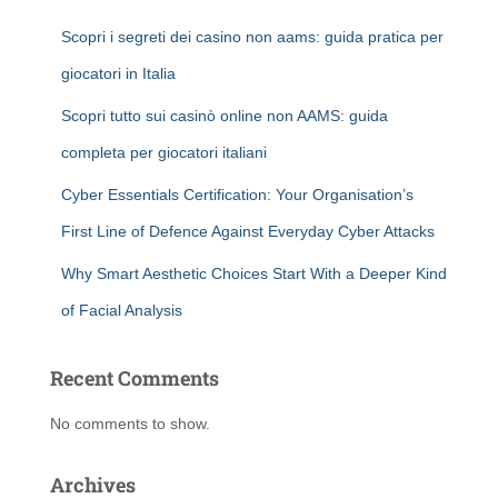
Scopri i segreti dei casino non aams: guida pratica per
giocatori in Italia
Scopri tutto sui casinò online non AAMS: guida
completa per giocatori italiani
Cyber Essentials Certification: Your Organisation’s
First Line of Defence Against Everyday Cyber Attacks
Why Smart Aesthetic Choices Start With a Deeper Kind
of Facial Analysis
Recent Comments
No comments to show.
Archives