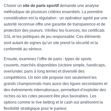
Choisir un
site de paris sportif
demande une analyse
méthodique de plusieurs critères essentiels. La première
considération est la régulation : un opérateur agréé par une
autorité reconnue offre une garantie de transparence et de
protection des joueurs. Vérifiez les licences, les certificats
SSL et les politiques de jeu responsable. Ces éléments
sont autant de signes qu’un site prend la sécurité et la
conformité au sérieux.
Ensuite, examinez l’offre de paris : types de sports
couverts, marchés disponibles (victoire simple, handicaps,
over/under, paris à long terme) et diversité des
compétitions. Un bon site propose non seulement les
grands championnats mais aussi des ligues secondaires et
des événements internationaux, permettant d’exploiter des
niches où les cotes peuvent être plus favorables. Les
options comme le live betting et le cash out améliorent la
flexibilité stratégique pour le parieur.