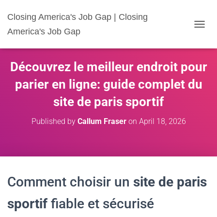
Closing America's Job Gap | Closing
America's Job Gap
T
O
G
G
Découvrez le meilleur endroit pour
L
E
parier en ligne: guide complet du
N
A
site de paris sportif
V
I
Published by
Callum Fraser
on
April 18, 2026
G
A
T
I
O
N
Comment choisir un
site de paris
sportif
fiable et sécurisé