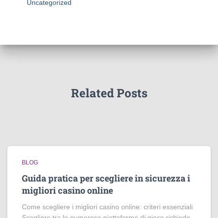
Uncategorized
Related Posts
BLOG
Guida pratica per scegliere in sicurezza i
migliori casino online
Come scegliere i migliori casino online: criteri essenziali
Scegliere tra le numerose piattaforme di gioco richiede