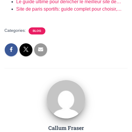
Le guide ultime pour dénicher le meilleur site de…
Site de paris sportifs: guide complet pour choisir,…
Categories:
BLOG
Callum Fraser