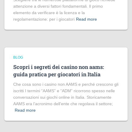
attenzione a diversi fattori fondamentali. Il primo
elemento da verificare è la licenza e la
regolamentazione: per i giocatori
Read more
BLOG
Scopri i segreti dei casino non aams:
guida pratica per giocatori in Italia
Che cosa sono i casino non AAMS e perché crescono gli
iscritti I termini “AAMS” e “ADM” ricorrono spesso nelle
conversazioni sui giochi online in Italia. Storicamente
AAMS era l’acronimo dell’ente che regolava il settore;
Read more