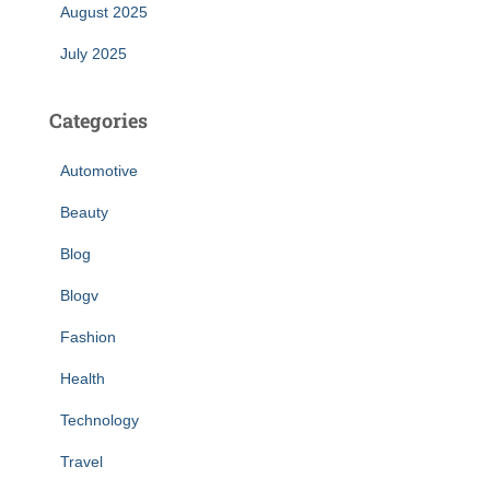
August 2025
July 2025
Categories
Automotive
Beauty
Blog
Blogv
Fashion
Health
Technology
Travel