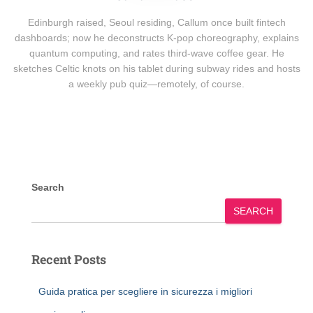
Edinburgh raised, Seoul residing, Callum once built fintech
dashboards; now he deconstructs K-pop choreography, explains
quantum computing, and rates third-wave coffee gear. He
sketches Celtic knots on his tablet during subway rides and hosts
a weekly pub quiz—remotely, of course.
Search
SEARCH
Recent Posts
Guida pratica per scegliere in sicurezza i migliori