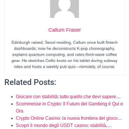
Callum Fraser
Edinburgh raised, Seoul residing, Callum once built fintech
dashboards; now he deconstructs K-pop choreography,
explains quantum computing, and rates third-wave coffee
gear. He sketches Celtic knots on his tablet during subway
rides and hosts a weekly pub quiz—remotely, of course.
Related Posts:
Giocare con stabilità: tutto quello che devi sapere…
Scommesse in Crypto: Il Futuro del Gambing è Qui e
Ora
Crypto Online Casino: la nuova frontiera del gioco…
Scopri il mondo degli USDT casino: stabilità,…