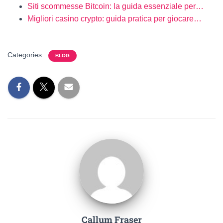
Siti scommesse Bitcoin: la guida essenziale per…
Migliori casino crypto: guida pratica per giocare…
Categories:
BLOG
Callum Fraser