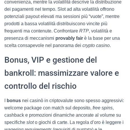
convenienza, mentre la
volatilità
descrive la distribuzione
dei pagamenti nel tempo. Slot ad alta volatilità offrono
potenziali payout elevati ma sessioni più “vuote”, mentre
prodotti a bassa volatilità distribuiscono vincite più
frequenti ma contenute. Confrontare
RTP
, volatilità e
presenza di meccanismi
provably fair
è la base per una
scelta consapevole nel panorama dei
crypto casino
.
Bonus, VIP e gestione del
bankroll: massimizzare valore e
controllo del rischio
I
bonus
nei casinò in criptovalute sono spesso aggressivi:
welcome package con match sul deposito,
free spins
,
cashback e promozioni dinamiche ancorate al volume su
specifiche
slot
o giochi di carte. La regola d’oro è leggere i
wagering requirements
(requisiti di puntata) e le