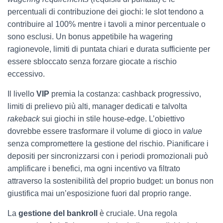
percentuali di contribuzione dei giochi: le slot tendono a
contribuire al 100% mentre i tavoli a minor percentuale o
sono esclusi. Un bonus appetibile ha wagering
ragionevole, limiti di puntata chiari e durata sufficiente per
essere sbloccato senza forzare giocate a rischio
eccessivo.
Il livello
VIP
premia la costanza: cashback progressivo,
limiti di prelievo più alti, manager dedicati e talvolta
rakeback
sui giochi in stile house-edge. L’obiettivo
dovrebbe essere trasformare il volume di gioco in
value
senza compromettere la gestione del rischio. Pianificare i
depositi per sincronizzarsi con i periodi promozionali può
amplificare i benefici, ma ogni incentivo va filtrato
attraverso la sostenibilità del proprio budget: un bonus non
giustifica mai un’esposizione fuori dal proprio range.
La
gestione del bankroll
è cruciale. Una regola