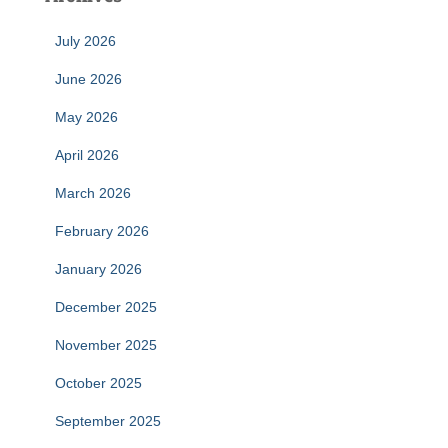
July 2026
June 2026
May 2026
April 2026
March 2026
February 2026
January 2026
December 2025
November 2025
October 2025
September 2025