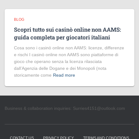
BLOG
Scopri tutto sui casinò online non AAMS:
guida completa per giocatori italiani
Cosa sono i casinò online non AAMS: licenze, differenze
e rischi I casinò online non AAMS sono piattaforme di
gioco che operano senza la licenza rilasciata
dall’Agenzia delle Dogane e dei Monopoli (nota
storicamente come
Read more
Business & collaboration inquiries:
Surries4151@outlook.com
CONTACT US
PRIVACY POLICY
TERMS AND CONDITIONS