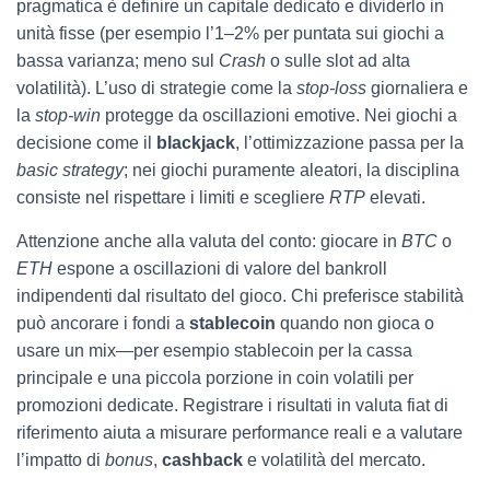
pragmatica è definire un capitale dedicato e dividerlo in
unità fisse (per esempio l’1–2% per puntata sui giochi a
bassa varianza; meno sul
Crash
o sulle slot ad alta
volatilità). L’uso di strategie come la
stop-loss
giornaliera e
la
stop-win
protegge da oscillazioni emotive. Nei giochi a
decisione come il
blackjack
, l’ottimizzazione passa per la
basic strategy
; nei giochi puramente aleatori, la disciplina
consiste nel rispettare i limiti e scegliere
RTP
elevati.
Attenzione anche alla valuta del conto: giocare in
BTC
o
ETH
espone a oscillazioni di valore del bankroll
indipendenti dal risultato del gioco. Chi preferisce stabilità
può ancorare i fondi a
stablecoin
quando non gioca o
usare un mix—per esempio stablecoin per la cassa
principale e una piccola porzione in coin volatili per
promozioni dedicate. Registrare i risultati in valuta fiat di
riferimento aiuta a misurare performance reali e a valutare
l’impatto di
bonus
,
cashback
e volatilità del mercato.