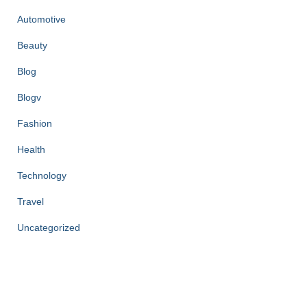
Automotive
Beauty
Blog
Blogv
Fashion
Health
Technology
Travel
Uncategorized