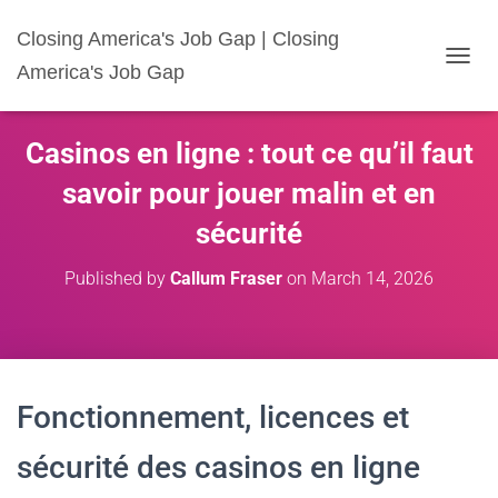
Closing America's Job Gap | Closing
America's Job Gap
T
O
G
G
Casinos en ligne : tout ce qu’il faut
L
E
savoir pour jouer malin et en
N
A
sécurité
V
I
Published by
Callum Fraser
on
March 14, 2026
G
A
T
I
O
N
Fonctionnement, licences et
sécurité des casinos en ligne