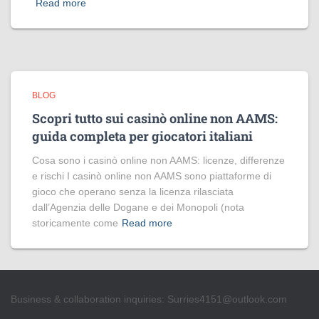
Read more
BLOG
Scopri tutto sui casinò online non AAMS:
guida completa per giocatori italiani
Cosa sono i casinò online non AAMS: licenze, differenze
e rischi I casinò online non AAMS sono piattaforme di
gioco che operano senza la licenza rilasciata
dall’Agenzia delle Dogane e dei Monopoli (nota
storicamente come
Read more
Business & collaboration inquiries:
Surries4151@outlook.com