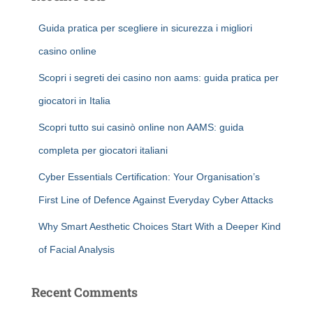
Guida pratica per scegliere in sicurezza i migliori
casino online
Scopri i segreti dei casino non aams: guida pratica per
giocatori in Italia
Scopri tutto sui casinò online non AAMS: guida
completa per giocatori italiani
Cyber Essentials Certification: Your Organisation’s
First Line of Defence Against Everyday Cyber Attacks
Why Smart Aesthetic Choices Start With a Deeper Kind
of Facial Analysis
Recent Comments