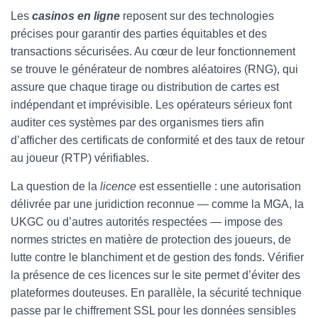
Les
casinos en ligne
reposent sur des technologies
précises pour garantir des parties équitables et des
transactions sécurisées. Au cœur de leur fonctionnement
se trouve le générateur de nombres aléatoires (RNG), qui
assure que chaque tirage ou distribution de cartes est
indépendant et imprévisible. Les opérateurs sérieux font
auditer ces systèmes par des organismes tiers afin
d’afficher des certificats de conformité et des taux de retour
au joueur (RTP) vérifiables.
La question de la
licence
est essentielle : une autorisation
délivrée par une juridiction reconnue — comme la MGA, la
UKGC ou d’autres autorités respectées — impose des
normes strictes en matière de protection des joueurs, de
lutte contre le blanchiment et de gestion des fonds. Vérifier
la présence de ces licences sur le site permet d’éviter des
plateformes douteuses. En parallèle, la sécurité technique
passe par le chiffrement SSL pour les données sensibles