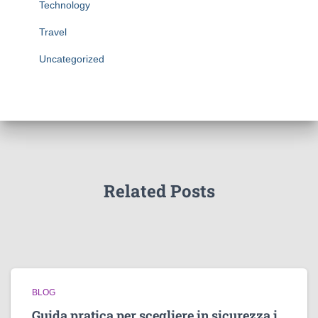
Technology
Travel
Uncategorized
Related Posts
BLOG
Guida pratica per scegliere in sicurezza i