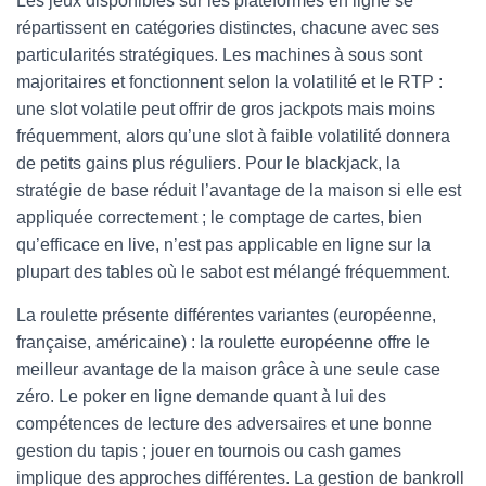
Les jeux disponibles sur les plateformes en ligne se
répartissent en catégories distinctes, chacune avec ses
particularités stratégiques. Les machines à sous sont
majoritaires et fonctionnent selon la volatilité et le RTP :
une slot volatile peut offrir de gros jackpots mais moins
fréquemment, alors qu’une slot à faible volatilité donnera
de petits gains plus réguliers. Pour le blackjack, la
stratégie de base réduit l’avantage de la maison si elle est
appliquée correctement ; le comptage de cartes, bien
qu’efficace en live, n’est pas applicable en ligne sur la
plupart des tables où le sabot est mélangé fréquemment.
La roulette présente différentes variantes (européenne,
française, américaine) : la roulette européenne offre le
meilleur avantage de la maison grâce à une seule case
zéro. Le poker en ligne demande quant à lui des
compétences de lecture des adversaires et une bonne
gestion du tapis ; jouer en tournois ou cash games
implique des approches différentes. La gestion de bankroll