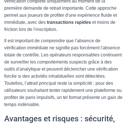
vérification complète uniquement au moment de la
première demande de retrait importante. Cette approche
permet aux joueurs de profiter d'une expérience fluide et
immédiate, avec des
transactions rapides
et moins de
friction lors de l'inscription.
Il est important de comprendre que l'absence de
vérification immédiate ne signifie pas forcément l'absence
totale de contrôle. Les opérateurs responsables continuent
de surveiller les comportements suspects grâce à des
outils d'analytique et peuvent déclencher une vérification
forcée si des activités inhabituelles sont détectées.
Toutefois, l'attrait principal reste la simplicité : pour des
utilisateurs souhaitant tester rapidement une plateforme ou
profiter de paris impulsifs, un tel format présente un gain de
temps indéniable.
Avantages et risques : sécurité,