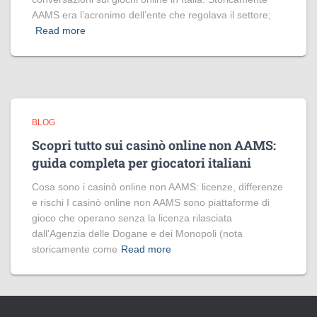
AAMS era l’acronimo dell’ente che regolava il settore;
Read more
BLOG
Scopri tutto sui casinò online non AAMS:
guida completa per giocatori italiani
Cosa sono i casinò online non AAMS: licenze, differenze
e rischi I casinò online non AAMS sono piattaforme di
gioco che operano senza la licenza rilasciata
dall’Agenzia delle Dogane e dei Monopoli (nota
storicamente come
Read more