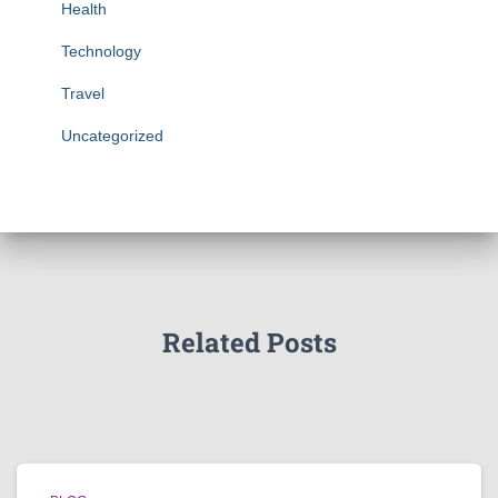
Health
Technology
Travel
Uncategorized
Related Posts