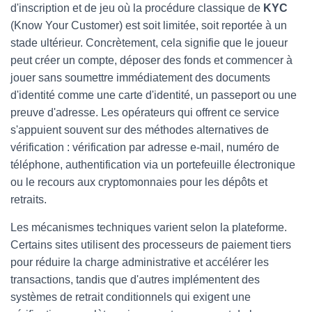
d'inscription et de jeu où la procédure classique de
KYC
(Know Your Customer) est soit limitée, soit reportée à un
stade ultérieur. Concrètement, cela signifie que le joueur
peut créer un compte, déposer des fonds et commencer à
jouer sans soumettre immédiatement des documents
d'identité comme une carte d'identité, un passeport ou une
preuve d'adresse. Les opérateurs qui offrent ce service
s'appuient souvent sur des méthodes alternatives de
vérification : vérification par adresse e-mail, numéro de
téléphone, authentification via un portefeuille électronique
ou le recours aux cryptomonnaies pour les dépôts et
retraits.
Les mécanismes techniques varient selon la plateforme.
Certains sites utilisent des processeurs de paiement tiers
pour réduire la charge administrative et accélérer les
transactions, tandis que d'autres implémentent des
systèmes de retrait conditionnels qui exigent une