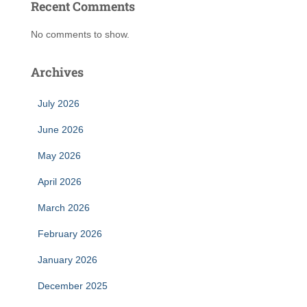
Recent Comments
No comments to show.
Archives
July 2026
June 2026
May 2026
April 2026
March 2026
February 2026
January 2026
December 2025