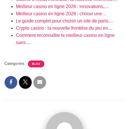
Meilleur casino en ligne 2026 : innovations,…
Meilleur casino en ligne 2026 : choisir une…
Le guide complet pour choisir un site de paris…
Crypto casino : la nouvelle frontière du jeu en…
Comment reconnaître le meilleur casino en ligne
sans…
Categories:
BLOG